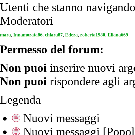
Utenti che stanno navigand
Moderatori
mara
,
Innamorata86
,
chiara87
,
Edera
,
roberta1980
,
Eliana669
Permesso del forum:
Non puoi
inserire nuovi ar
Non puoi
rispondere agli a
Legenda
Nuovi messaggi
Nuovi messaggi [Popola