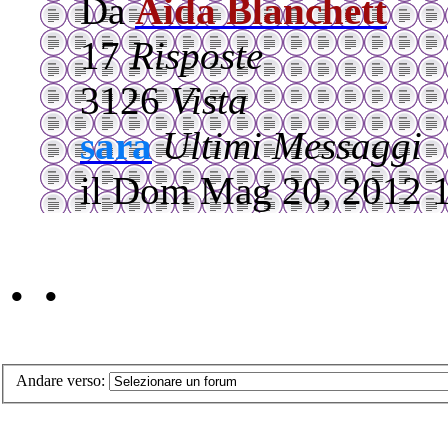
Da
Aida Blanchett
17
Risposte
3126
Vista
sara
Ultimi Messaggi
il Dom Mag 20, 2012 
• •
Andare verso: