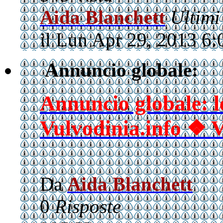
Aida Blanchett
Ultimi
il Lun Apr 29, 2013 6
Annuncio globale:
Annuncio globale: l
Vulvodinia.info ❖ V
Da
Aida Blanchett
0
Risposte