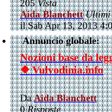
205
Vista
Aida Blanchett
Ultimi
il Sab Apr 13, 2013 4:
Annuncio globale:
Nozioni base da le
❖ Vulvodinia.info
Da
Aida Blanchett
0
Risposte