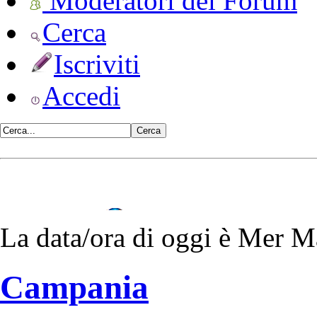
Moderatori del Forum
Cerca
Iscriviti
Accedi
•
Vulvodinia.info runs best with
La data/ora di oggi è Mer 
Mozilla Firefox
Campania