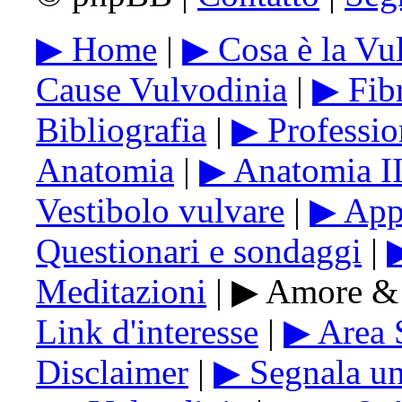
▶ Home
|
▶ Cosa è la Vu
Cause Vulvodinia
|
▶ Fib
Bibliografia
|
▶ Profession
Anatomia
|
▶ Anatomia I
Vestibolo vulvare
|
▶ Appa
Questionari e sondaggi
|
▶
Meditazioni
| ▶ Amore & 
Link d'interesse
|
▶ Area 
Disclaimer
|
▶ Segnala u