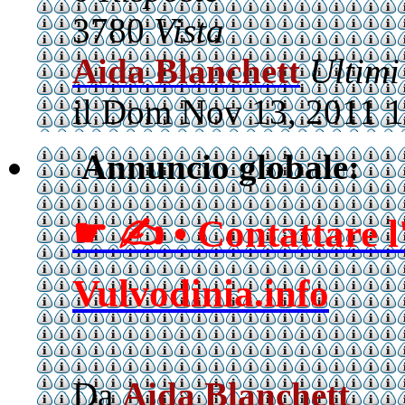
3780
Vista
Aida Blanchett
Ultimi
il Dom Nov 13, 2011 
Annuncio globale:
☛ ✍ • Contattare l
Vulvodinia.info
Da
Aida Blanchett