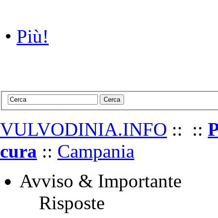
•
•
Più!
Vulvodinia.info runs best with
Mozilla Firefox
VULVODINIA.INFO
::
::
P
cura
::
Campania
Avviso & Importante
Risposte