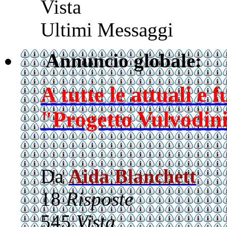
Vista
Ultimi Messaggi
Annuncio globale:
A tutte le attuali e 
"Progetto Vulvodini
Da
Aida Blanchett
18
Risposte
545
Vista