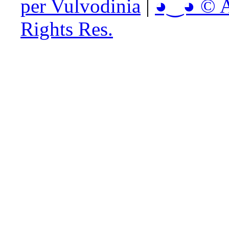
per Vulvodinia
|
◕‿◕ © Ai
Rights Res.