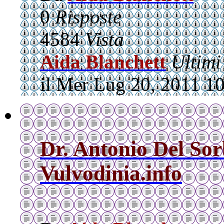
0
Risposte
4584
Vista
Aida Blanchett
Ultimi
il Mer Lug 20, 2011 1
Dr. Antonio Del So
Vulvodinia.info