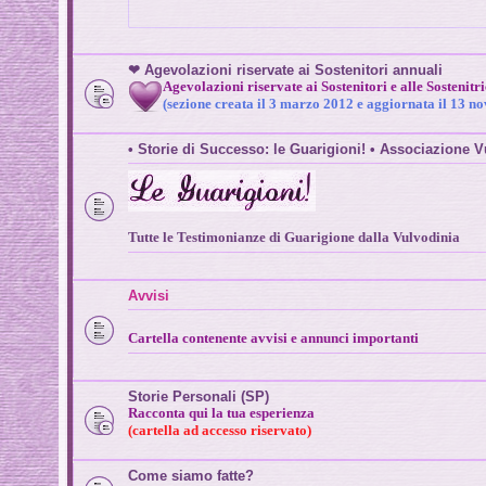
❤ Agevolazioni riservate ai Sostenitori annuali
Agevolazioni riservate ai Sostenitori e alle Sostenitr
(sezione creata il 3 marzo 2012 e aggiornata il 13 
• Storie di Successo: le Guarigioni! • Associazione
Tutte le Testimonianze di Guarigione dalla Vulvodinia
Avvisi
Cartella contenente avvisi e annunci importanti
Storie Personali (SP)
Racconta qui la tua esperienza
(cartella ad accesso riservato)
Come siamo fatte?