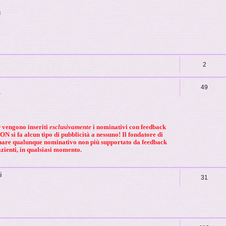
:
2
49
.
O
vengono inseriti
esclusivamente
i nominativi con feedback
N si fa alcun tipo di pubblicità a nessuno! Il fondatore di
inare qualunque nominativo
non più supportato da feedback
zienti,
in qualsiasi momento.
i
31