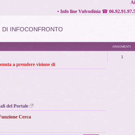
Ai
•
Info line Vulvodinia
☎
06.92.91.97.
TO DI INFOCONFRONTO
ARGOMENTI
1
tenuta a prendere visione di
i del Portale
 Funzione Cerca