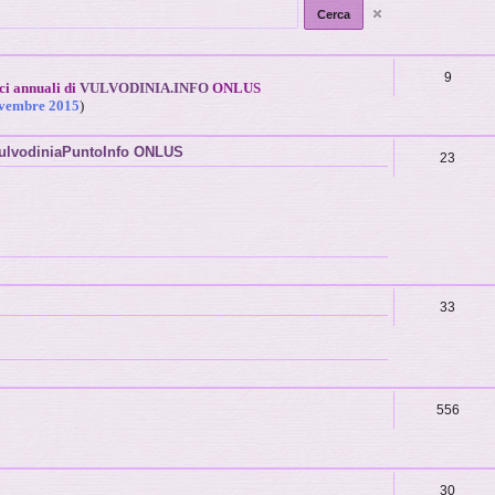
9
ici annuali di
VULVODINIA.INFO
ONLUS
novembre 2015
)
 VulvodiniaPuntoInfo ONLUS
23
33
556
30