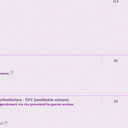
113
45
Simons
estibolare - SVV (vestibolite vulvare)
24
questionari via via presentati in questa sezione
ia?