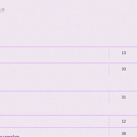
)
13
33
31
12
38
re consolate