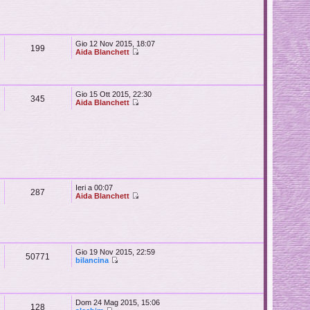
Gio 12 Nov 2015, 18:07
199
Aida Blanchett
Gio 15 Ott 2015, 22:30
345
Aida Blanchett
Ieri a 00:07
287
Aida Blanchett
Gio 19 Nov 2015, 22:59
50771
bilancina
Dom 24 Mag 2015, 15:06
128