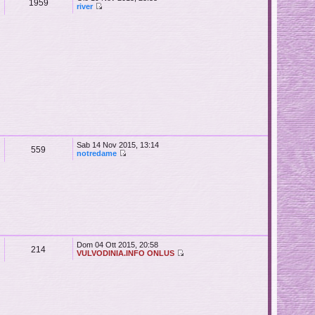
1959
river
Sab 14 Nov 2015, 13:14
559
notredame
Dom 04 Ott 2015, 20:58
214
VULVODINIA.INFO ONLUS