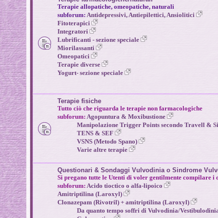
Terapie allopatiche, omeopatiche, naturali
subforum:
Antidepressivi, Antiepilettici, Ansiolitici
Fitoterapici
Integratori
Lubrificanti - sezione speciale
Miorilassanti
Omeopatici
Terapie diverse
Yogurt
- sezione speciale
Terapie fisiche
Tutto ciò che riguarda le terapie non farmacologiche
subforum:
Agopuntura & Moxibustione
Manipolazione Trigger Points secondo Travell & 
TENS & SEF
VSNS (Metodo Spano)
Varie altre terapie
Questionari & Sondaggi Vulvodinia o Sindrome VulvoV
Si pregano tutte le Utenti di voler gentilmente compilare i 
subforum:
Acido tioctico o alfa-lipoico
Amitriptilina (Laroxyl)
Clonazepam (Rivotril) + amitriptilina (Laroxyl)
Da quanto tempo soffri di Vulvodinia/Vestibulodin