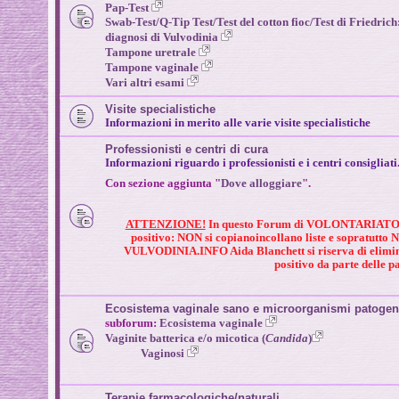
Pap-Test
Swab-Test/Q-Tip Test/Test del cotton fioc/
Test di Friedrich
diagnosi di Vulvodinia
Tampone uretrale
Tampone vaginale
Vari altri esami
Visite specialistiche
Informazioni in merito alle varie visite specialistiche
Professionisti e centri di cura
Informazioni riguardo i professionisti e i centri consigliati
Con sezione aggiunta "
Dove alloggiare
".
ATTENZIONE!
In questo Forum di VOLONTARIAT
positivo: NON si copianoincollano liste e sopratutto NO
VULVODINIA.INFO Aida Blanchett si riserva di elim
positivo da parte delle pa
Ecosistema vaginale sano e microorganismi patogen
subforum:
Ecosistema vaginale
Vaginite batterica e/o micotica (
Candida
)
Vaginosi
Terapie farmacologiche/naturali