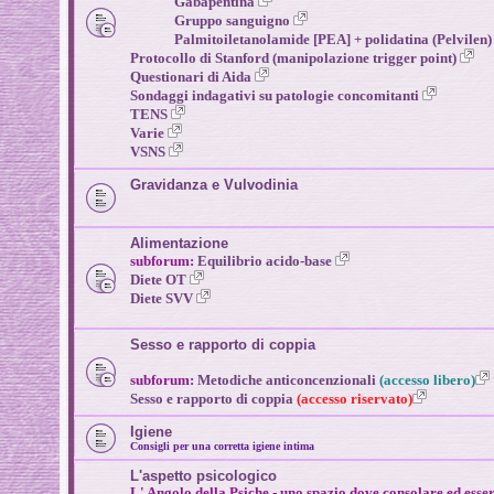
Gabapentina
Gruppo sanguigno
Palmitoiletanolamide [PEA] + polidatina (Pelvilen
Protocollo di Stanford (manipolazione trigger point)
Questionari di Aida
Sondaggi indagativi su patologie concomitanti
TENS
Varie
VSNS
Gravidanza e Vulvodinia
Alimentazione
subforum:
Equilibrio acido-base
Diete OT
Diete SVV
Sesso e rapporto di coppia
subforum:
Metodiche anticoncenzionali
(accesso libero)
Sesso e rapporto di coppia
(accesso riservato)
Igiene
Consigli per una corretta igiene intima
L'aspetto psicologico
L' Angolo della Psiche - uno spazio dove consolare ed esse