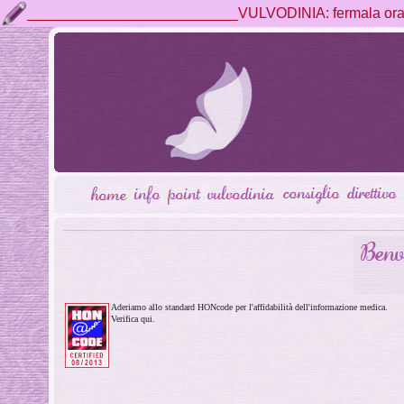
__________________________VULVODINIA: fermala ora, 
Aderiamo allo standard HONcode per l'affidabilità dell'informazione medica.
Verifica qui.