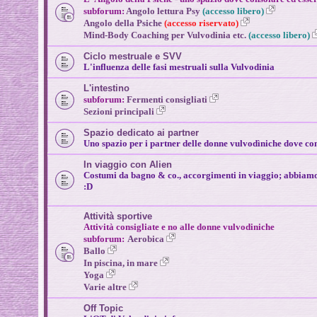
subforum:
Angolo lettura Psy
(accesso libero)
Angolo della Psiche
(accesso riservato)
Mind-Body Coaching per Vulvodinia
etc.
(accesso libero)
Ciclo mestruale e SVV
L'influenza delle fasi mestruali sulla Vulvodinia
L'intestino
subforum:
Fermenti consigliati
Sezioni principali
Spazio dedicato ai partner
Uno spazio per i partner delle donne vulvodìniche dove con
In viaggio con Alien
Costumi da bagno & co., accorgimenti in viaggio; abbiamo
:D
Attività sportive
Attività consigliate e no alle donne vulvodiniche
subforum:
Aerobica
Ballo
In piscina, in mare
Yoga
Varie altre
Off Topic