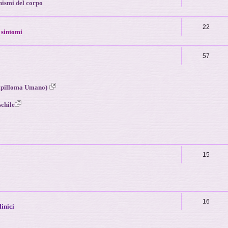
nismi del corpo
22
i sintomi
57
apilloma Umano)
schile
15
16
linici