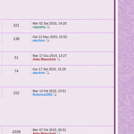
Mer 02 Set 2015, 14:20
321
cippetta
Gio 12 Nov 2015, 15:52
138
alechim
Mar 17 Giu 2014, 13:27
51
Aida Blanchett
Gio 17 Set 2015, 15:29
74
alechim
Mar 13 Ott 2015, 23:51
152
Roberta1992
Mer 07 Ott 2015, 00:31
2039
Aida Blanchett