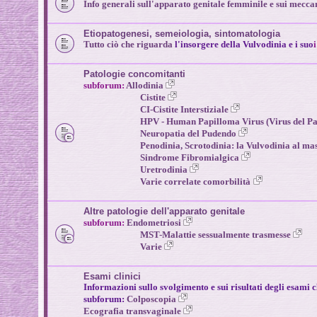
Info generali sull'apparato genitale femminile e sui mecca
Etiopatogenesi, semeiologia, sintomatologia
Tutto ciò che riguarda
l'insorgere della Vulvodinia e i suo
Patologie concomitanti
subforum:
A
llodinia
Cistite
CI-Cistite Interstiziale
HPV - Human Papilloma Virus (Virus del P
Neuropatia del Pudendo
Penodinia, Scrotodinia: la Vulvodinia al ma
Sindrome Fibromialgica
Uretrodinia
Varie correlate comorbilità
Altre patologie dell'apparato genitale
subforum:
Endometriosi
MST-Malattie sessualmente trasmesse
Varie
Esami clinici
Informazioni sullo svolgimento e sui risultati degli esami c
subforum:
Colposcopia
Ecografia transvaginale