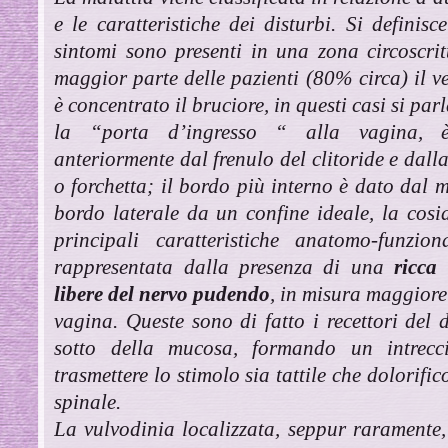
e le caratteristiche dei disturbi. Si definis
sintomi sono presenti in una zona circoscrit
maggior parte delle pazienti (80% circa) il v
è concentrato il bruciore, in questi casi si parl
la “porta d’ingresso “ alla vagina, 
anteriormente dal frenulo del clitoride e dal
o forchetta; il bordo più interno è dato dal m
bordo laterale da un confine ideale, la cosi
principali caratteristiche anatomo-funzio
rappresentata dalla presenza di una
ricca
libere del nervo pudendo
, in misura maggiore
vagina. Queste sono di fatto i recettori del 
sotto della mucosa, formando un intrecci
trasmettere lo stimolo sia tattile che dolorif
spinale.
La vulvodinia localizzata, seppur raramente, 