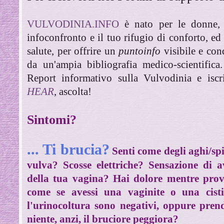
VULVODINIA.INFO
è nato per le donne, 
infoconfronto e il tuo rifugio di conforto, ed 
salute, per offrire un
puntoinfo
visibile e con
da un'ampia bibliografia medico-scientifica
Report informativo sulla Vulvodinia e iscr
HEAR
, ascolta!
Sintomi?
... Ti brucia?
Senti come degli aghi/spil
vulva? Scosse elettriche? Sensazione di a
della tua vagina? Hai dolore mentre prov
come se avessi una vaginite o una cist
l'urinocoltura sono negativi, oppure pren
niente, anzi, il bruciore peggiora?