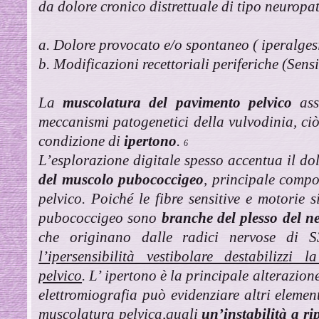
da dolore cronico distrettuale di tipo neuropa
a. Dolore provocato e/o spontaneo ( iperalges
b. Modificazioni recettoriali periferiche (Sens
La
muscolatura del pavimento pelvico
ass
meccanismi patogenetici della vulvodinia, ciò
condizione di
ipertono
.
6
L’esplorazione digitale spesso accentua il d
del muscolo pubococcigeo
, principale comp
pelvico. Poiché le fibre sensitive e motorie 
pubococcigeo sono
branche del plesso del 
che originano dalle radici nervose di
l’ipersensibilità vestibolare destabilizzi
pelvico
. L’ ipertono è la principale alterazi
elettromiografia può evidenziare altri element
muscolatura pelvica,quali
un’instabilità a r