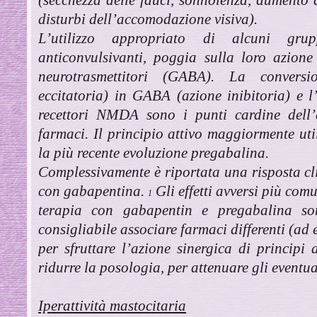
disturbi dell’accomodazione visiva).
L’utilizzo appropriato di alcuni gr
anticonvulsivanti, poggia sulla loro azione
neurotrasmettitori (GABA). La convers
eccitatoria) in GABA (azione inibitoria) e 
recettori NMDA sono i punti cardine dell’e
farmaci. Il principio attivo maggiormente uti
la più recente evoluzione pregabalina.
Complessivamente è riportata una risposta c
con gabapentina.
Gli effetti avversi più comu
1
terapia con gabapentin e pregabalina so
consigliabile associare farmaci differenti (ad 
per sfruttare l’azione sinergica di principi a
ridurre la posologia, per attenuare gli eventuali
Iperattività mastocitaria