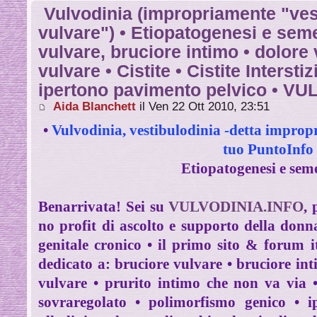
Vulvodinia (impropriamente "vest
vulvare") • Etiopatogenesi e seme
vulvare, bruciore intimo • dolore 
vulvare • Cistite • Cistite Interstiz
ipertono pavimento pelvico • V
Aida Blanchett
il Ven 22 Ott 2010, 23:51
•
Vulvodinia, vestibulodinia -detta impro
tuo PuntoInf
Etiopatogenesi e sem
Benarrivata! Sei su
VULVODINIA.INFO
, 
no profit di ascolto e supporto della donn
genitale cronico
• il primo
sito & forum i
dedicato a: bruciore vulvare • bruciore in
vulvare • prurito intimo che non va via
sovraregolato • polimorfismo genico • 