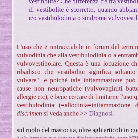
vestibolite? Che differenza c'è fra vestibo
di vestibolite è scorretto, quando abbi
e/o vestibulodinia o sindrome vulvovesti
L'uso che è rintracciabile in forum del termine 
vulvodinia che alla vestibulodinia o a entram
vulvovestibolare. Questa è una locuzione ch
ribadisco che vestibolite significa soltant
vulvare", e poiché tale infiammazione può 
cause non neuropatiche (vulvovaginiti batte
allergie etc), è bene cercare di limitarne l'uso
vestibulodinia (=allodinia=infiammazione d
discrimen
si veda anche >>
Diagnosi
sul ruolo del mastocita, oltre agli articoli in 