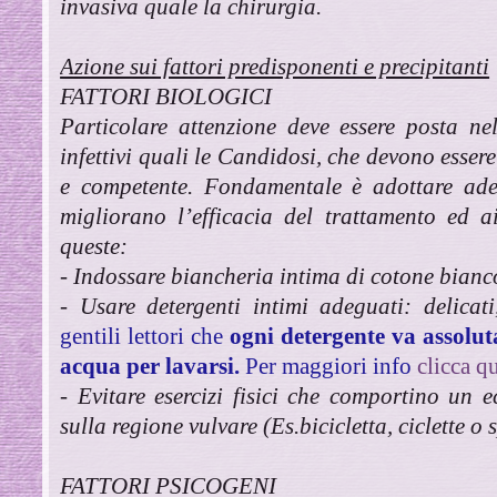
invasiva quale la chirurgia.
Azione sui fattori predisponenti e precipitanti
FATTORI BIOLOGICI
Particolare attenzione deve essere posta ne
infettivi quali le Candidosi, che devono esse
e competente. Fondamentale è adottare ad
migliorano l’efficacia del trattamento ed a
queste:
- Indossare biancheria intima di cotone bian
- Usare detergenti intimi adeguati: delica
gentili lettori che
ogni detergente va assolut
acqua per lavarsi.
Per maggiori info
clicca q
- Evitare esercizi fisici che comportino un e
sulla regione vulvare (Es.bicicletta, ciclette o
FATTORI PSICOGENI