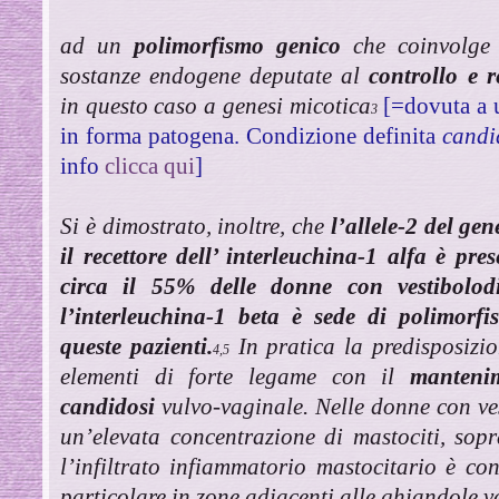
ad un
polimorfismo genico
che coinvolge i
sostanze endogene deputate al
controllo e 
in questo caso a genesi micotica
[=dovuta a 
3
in forma patogena. Condizione definita
candi
info
clicca qui
]
Si è dimostrato, inoltre, che
l’allele-2 del ge
il recettore dell’ interleuchina-1 alfa è pr
circa il 55% delle donne con vestibolod
l’interleuchina-1 beta è sede di polimorfi
queste pazienti.
In pratica la predisposizio
4,5
elementi di forte legame con il
mantenim
candidosi
vulvo-vaginale. Nelle donne con ves
un’elevata concentrazione di mastociti, sop
l’infiltrato infiammatorio mastocitario è co
particolare in zone adiacenti alle ghiandole v