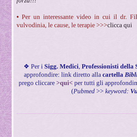
forza!!!
•
Per un interessante video in cui il dr. F
vulvodinia, le cause, le terapie >>>
clicca qui
❖ Per i
Sigg. Medici
,
Professionisti della 
approfondire: link diretto alla
cartella
Bibl
prego cliccare
>qui<
per tutti gli approfondim
(
Pubmed
>>
keyword:
Vu