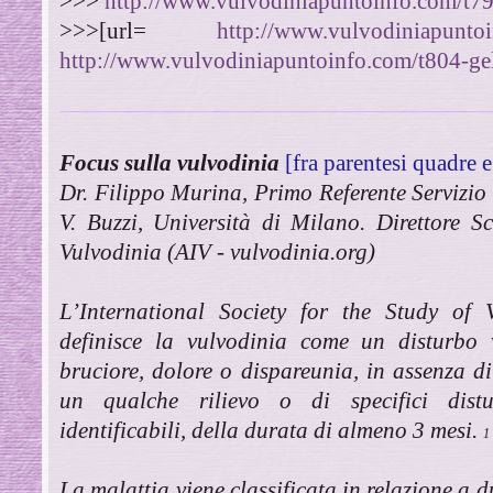
>>>
http://www.vulvodiniapuntoinfo.com/t79
>>>[url=
http://www.vulvodiniapuntoin
http://www.vulvodiniapuntoinfo.com/t804-gel-
Focus sulla vulvodinia
[fra parentesi quadre e
Dr. Filippo Murina, Primo Referente Servizio
V. Buzzi, Università di Milano. Direttore Sc
Vulvodinia (AIV - vulvodinia.org)
L’International Society for the Study of 
definisce la vulvodinia come un disturbo 
bruciore, dolore o dispareunia, in assenza di 
un qualche rilievo o di specifici distu
identificabili, della durata di almeno 3 mesi.
1
La malattia viene classificata in relazione a 