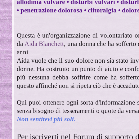
allodinia vulvare
• disturbi vulvari
• distur
• penetrazione dolorosa
• clitoralgia
• dolor
Questa è un'organizzazione di volontariato 
da
Aida Blanchett
, una donna che ha sofferto 
anni.
Aida vuole che il suo dolore non sia stato inv
donne. Ha costruito un punto di aiuto e confo
più nessuna debba soffrire come ha soffert
questo affinché non si ripeta ciò che è accaduto
Qui puoi ottenere ogni sorta d'informazione
senza bisogno di tesseramenti o quote da versa
Non sentitevi più soli.
Per iscriverti nel Forum di supporto d