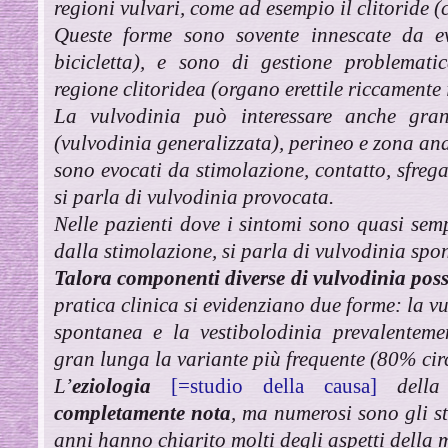
regioni vulvari, come ad esempio il clitoride (
Queste forme sono sovente innescate da ev
bicicletta), e sono di gestione problematic
regione clitoridea (organo erettile riccamente 
La vulvodinia può interessare anche gran
(vulvodinia generalizzata), perineo e zona an
sono evocati da stimolazione, contatto, sfreg
si parla di vulvodinia provocata.
Nelle pazienti dove i sintomi sono quasi sem
dalla stimolazione, si parla di vulvodinia spo
Talora componenti diverse di vulvodinia po
pratica clinica si evidenziano due forme: la v
spontanea e la vestibolodinia prevalenteme
gran lunga la variante più frequente (80% circ
L’
eziologia
[=studio della causa]
della
completamente nota
, ma numerosi sono gli st
anni hanno chiarito molti degli aspetti della 