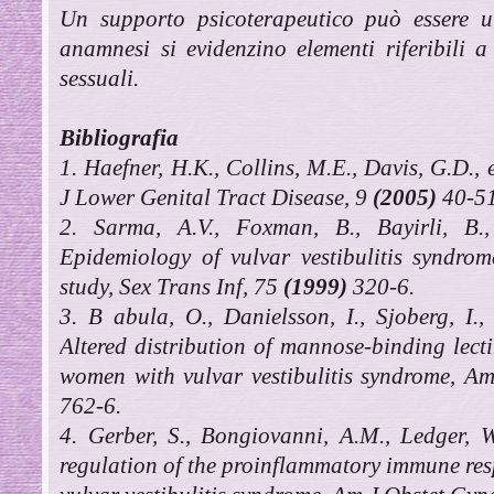
Un supporto psicoterapeutico può essere ut
anamnesi si evidenzino elementi riferibili a 
sessuali.
Bibliografia
1. Haefner, H.K., Collins, M.E., Davis, G.D., 
J Lower Genital Tract Disease, 9
(2005)
40-51
2. Sarma, A.V., Foxman, B., Bayirli, B.
Epidemiology of vulvar vestibulitis syndrom
study, Sex Trans Inf, 75
(1999)
320-6.
3. B abula, O., Danielsson, I., Sjoberg, I.,
Altered distribution of mannose-binding lecti
women with vulvar vestibulitis syndrome, A
762-6.
4. Gerber, S., Bongiovanni, A.M., Ledger, W
regulation of the proinflammatory immune re