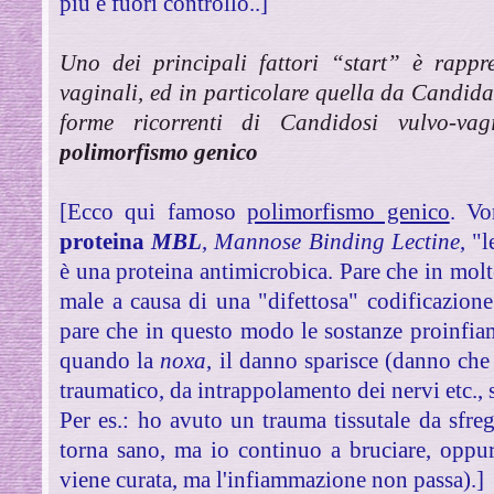
più e fuori controllo..]
Uno dei principali fattori “start” è rappre
vaginali, ed in particolare quella da Candida.
forme ricorrenti di Candidosi vulvo-va
polimorfismo genico
[Ecco qui famoso
polimorfismo genico
. Vo
proteina
MBL
,
Mannose Binding Lectine
, "
è una proteina antimicrobica. Pare che in mol
male a causa di una "difettosa" codificazione
pare che in questo modo le sostanze proinfi
quando la
noxa
, il danno sparisce (danno che 
traumatico, da intrappolamento dei nervi etc., 
Per es.: ho avuto un trauma tissutale da sfreg
torna sano, ma io continuo a bruciare, oppu
viene curata, ma l'infiammazione non passa).]