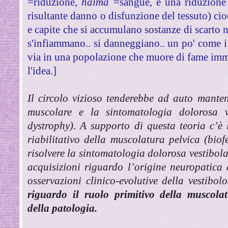
=riduzione,
haima
=sangue, è una riduzione 
risultante danno o disfunzione del tessuto) ci
e capite che si accumulano sostanze di scarto n
s'infiammano.. si danneggiano.. un po' come i
via in una popolazione che muore di fame imme
l'idea.]
Il circolo vizioso tenderebbe ad auto mante
muscolare e la sintomatologia dolorosa ve
dystrophy). A supporto di questa teoria c’è
riabilitativo della muscolatura pelvica (bio
risolvere la sintomatologia dolorosa vestibola
acquisizioni riguardo l’origine neuropatica 
osservazioni clinico-evolutive della vestibol
riguardo il ruolo primitivo della muscola
della patologia.