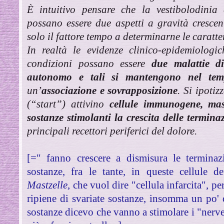
È intuitivo pensare che la vestibolodinia 
possano essere due aspetti a gravità crescen
solo il fattore tempo a determinarne le caratter
In realtà le evidenze clinico-epidemiolog
condizioni possano essere
due malattie di
autonomo e tali si mantengono nel te
un’
associazione e sovrapposizione
. Si ipotiz
(“start”) attivino
cellule immunogene, mast
sostanze stimolanti la crescita delle terminaz
principali recettori periferici del dolore.
[=" fanno crescere a dismisura le terminaz
sostanze, fra le tante, in queste cellule d
Mastzelle
, che vuol dire "cellula infarcita", 
ripiene di svariate sostanze, insomma un po' d
sostanze dicevo che vanno a stimolare i "nerve