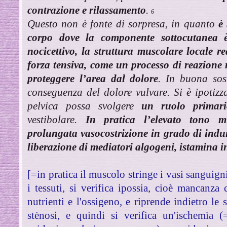
contrazione e rilassamento
.
6
Questo non è fonte di sorpresa, in quanto
è
corpo dove la componente sottocutanea è
nocicettivo, la struttura muscolare locale 
forza tensiva, come un processo di reazione n
proteggere l’area dal dolore
. In buona sos
conseguenza del dolore vulvare. Si è ipotizz
pelvica possa svolgere
un ruolo primari
vestibolare.
In pratica l’elevato tono m
prolungata vasocostrizione in grado di indu
liberazione di mediatori algogeni, istamina i
[=in pratica il muscolo stringe i vasi sanguig
i tessuti, si verifica ipossia, cioè mancanza
nutrienti e l'ossigeno, e riprende indietro le 
stènosi, e quindi si verifica un'ischemìa 