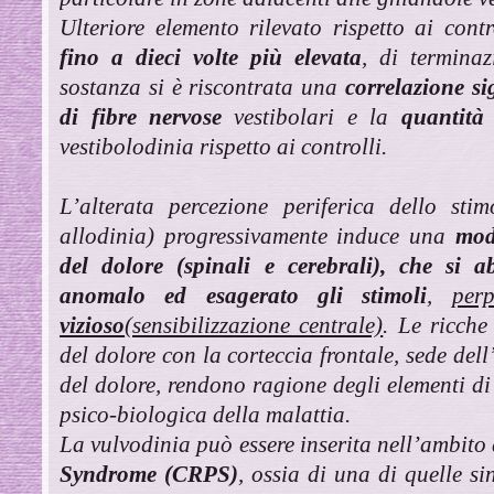
Ulteriore elemento rilevato rispetto ai contr
fino a dieci volte più elevata
, di termina
sostanza si è riscontrata una
correlazione si
di fibre nervose
vestibolari e la
quantità 
vestibolodinia rispetto ai controlli.
L’alterata percezione periferica dello sti
allodinia) progressivamente induce una
modi
del dolore (spinali e cerebrali), che si 
anomalo ed esagerato gli stimoli
,
per
vizioso
(sensibilizzazione centrale)
. Le ricche
del dolore con la corteccia frontale, sede de
del dolore, rendono ragione degli elementi di
psico-biologica della malattia.
La vulvodinia può essere inserita nell’ambito
Syndrome (CRPS)
, ossia di una di quelle s