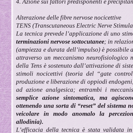
4. Azione sui fattori predisponenti e precipitan
Alterazione delle fibre nervose nocicettive
TENS (Transcutaneous Electric Nerve Stimula
La tecnica prevede l’applicazione di uno stim
terminazioni nervose sottocutanee
; in relazio
(ampiezza e durata dell’impulso) è possibile 
attraverso un meccanismo neurofisiologico 
della Tens è sostenuto dall’attivazione di sist
stimoli nocicettivi (teoria del “gate contr
produzione e liberazione di oppiodi endogeni
ad azione analgesica; entrambi i meccan
semplice azione sintomatica, ma agiscon
ottenendo una sorta di “reset” del sistema no
veicolare in modo anomalo la percezione
allodinia).
L’efficacia della tecnica è stata validata 