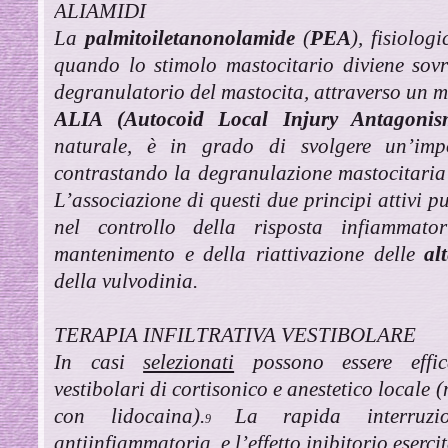
ALIAMIDI
La
palmitoiletanonolamide
(
PEA
), fisiolog
quando lo stimolo mastocitario diviene sovr
degranulatorio del mastocita, attraverso un
ALIA (Autocoid Local Injury Antagonis
naturale, è in grado di svolgere un’im
contrastando la degranulazione mastocitaria i
L’associazione di questi due principi attivi 
nel controllo della risposta infiammator
mantenimento e della riattivazione delle
al
della vulvodinia.
TERAPIA INFILTRATIVA VESTIBOLARE
In casi
selezionati
possono essere effica
vestibolari di cortisonico e anestetico locale
con lidocaina).
La rapida interruzi
9
antiinfiammatoria, e l’effetto inibitorio eserci