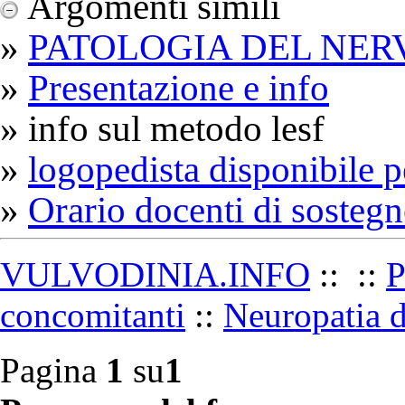
Argomenti simili
»
PATOLOGIA DEL NE
»
Presentazione e info
» info sul metodo lesf
»
logopedista disponibile p
»
Orario docenti di sostegn
VULVODINIA.INFO
::
::
P
concomitanti
::
Neuropatia 
Pagina
1
su
1