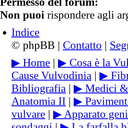
Permesso del forum:
Non puoi
rispondere agli a
Indice
©
phpBB |
Contatto
|
Seg
▶ Home
|
▶ Cosa è la Vu
Cause Vulvodinia
|
▶ Fib
Bibliografia
|
▶ Medici & 
Anatomia II
|
▶ Paviment
vulvare
|
▶ Apparato geni
sondaggi
|
▶ La farfalla b