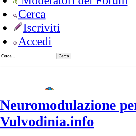
Moderatori del Forum
Cerca
Iscriviti
Accedi
•
Vulvodinia.info runs best with
Mozilla Firefox
Neuromodulazione pe
Vulvodinia.info