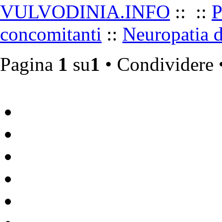
VULVODINIA.INFO
::
::
P
•
concomitanti
::
Neuropatia 
Pagina
1
su
1
• Condividere 
Vulvodinia.info runs best with
Mozilla Firefox