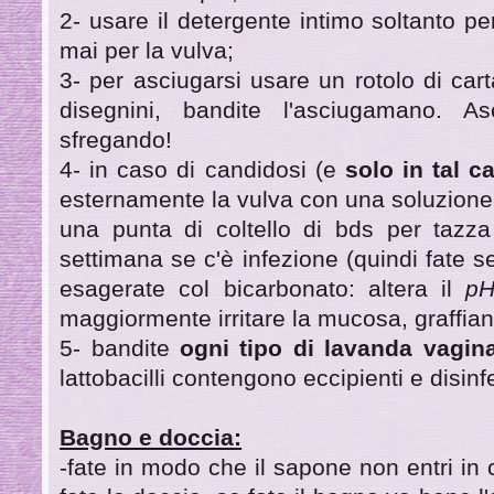
2- usare il detergente intimo soltanto pe
mai per la vulva;
3- per asciugarsi usare un rotolo di car
disegnini, bandite l'asciugamano. A
sfregando!
4- in caso di candidosi (e
solo in tal c
esternamente la vulva con una soluzione 
una punta di coltello di bds per tazza
settimana se c'è infezione (quindi fate
esagerate col bicarbonato: altera il
p
maggiormente irritare la mucosa, graffian
5- bandite
ogni tipo di lavanda vagin
lattobacilli contengono eccipienti e disinfe
Bagno e doccia:
-fate in modo che il sapone non entri in 