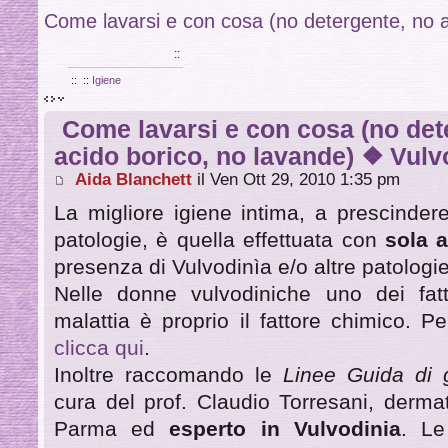
Come lavarsi e con cosa (no detergente, no a
VULVODINIA.INFO
::
::
::
Igiene
Come lavarsi e con cosa (no det
acido borico, no lavande) ❖ Vulvo
Aida Blanchett
il Ven Ott 29, 2010 1:35 pm
La migliore igiene intima, a prescinde
patologie, è quella effettuata con
sola 
presenza di Vulvodinìa e/o altre patologie
Nelle donne vulvodiniche uno dei fatto
malattia è proprio il fattore chimico. Pe
clicca qui
.
Inoltre raccomando le
Linee Guida di g
cura del prof. Claudio Torresani, dermat
Parma ed
esperto in Vulvodinia
. Le