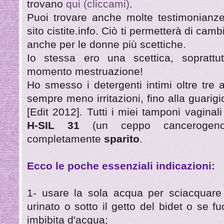
trovano
qui (cliccami)
.
Puoi trovare anche molte testimonianze
sito cistite.info. Ciò ti permetterà di cam
anche per le donne più scettiche.
Io stessa ero una scettica, soprattu
momento mestruazione!
Ho smesso i detergenti intimi oltre tre 
sempre meno irritazioni, fino alla guarig
[Edit 2012]. Tutti i miei tamponi vaginal
H-SIL 31
(un ceppo cancerogeno 
completamente
sparito
.
Ecco le poche essenziali indicazioni:
1- usare la sola acqua per sciacquare 
urinato o sotto il getto del bidet o se f
imbibita d'acqua;