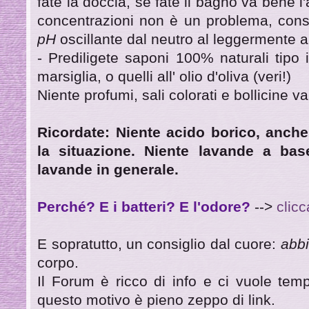
fate la doccia, se fate il bagno va bene l'
concentrazioni non è un problema, cons
pH
oscillante dal neutro al leggermente al
- Prediligete saponi 100% naturali tipo 
marsiglia, o quelli all' olio d'oliva (veri!)
Niente profumi, sali colorati e bollicine va
Ricordate: Niente acido borico, anch
la situazione. Niente lavande a bas
lavande in generale.
Perché? E i batteri? E l'odore?
-->
clicc
E sopratutto, un consiglio dal cuore:
abbi
corpo.
Il Forum è ricco di info e ci vuole temp
questo motivo è pieno zeppo di link.