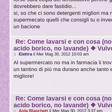
dovrebbero dare fastidio...
si, so che ci sono detergenti migliori ma n
supermecato quelli che consigli tu o inve
un bacione
Re: Come lavarsi e con cosa (no
acido borico, no lavande) ❖ Vulvo
Elettra
il Mer Mag 30, 2012 10:03 am
Al supermercato no ma in farmacia li tro
un tantino di più ma durano anche tanto e
migliore!
Re: Come lavarsi e con cosa (no
acido borico, no lavande) ❖ Vulvo
Aida Blanchett
il Mer Mag 30, 2012 3:37 pm