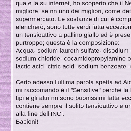
qua e la su internet, ho scoperto che il N
migliore, se nn uno dei migliori, come det
supermercato. Le sostanze di cui è comp
elencherò, sono tutte verdi fatta eccezio
un tensioattivo a pallino giallo ed è prese
purtroppo; questa è la composizione:
Acqua- sodium laureth sulfate- disodium
sodium chloride- cocamidopropylamine o
lactic acid -citric acid -sodium benzoate 
Certo adesso l'ultima parola spetta ad Aid
mi raccomando è il "Sensitive" perchè la 
tipi e gli altri nn sono buonissimi fatta ec
contiene sempre il solito tensioattivo e 
alla fine dell'INCI.
Bacioni!