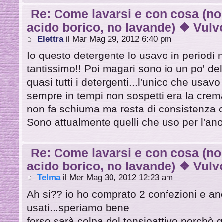
Re: Come lavarsi e con cosa (no
acido borico, no lavande) ❖ Vulvo
Elettra
il Mar Mag 29, 2012 6:40 pm
Io questo detergente lo usavo in periodi 
tantissimo!! Poi magari sono io un po' de
quasi tutti i detergenti...l'unico che usa
sempre in tempi non sospetti era la cre
non fa schiuma ma resta di consistenza cr
Sono attualmente quelli che uso per l'ano
Re: Come lavarsi e con cosa (no
acido borico, no lavande) ❖ Vulvo
Telma
il Mer Mag 30, 2012 12:23 am
Ah si?? io ho comprato 2 confezioni e anc
usati...speriamo bene
forse sarà colpa del tensioattivo perchè g