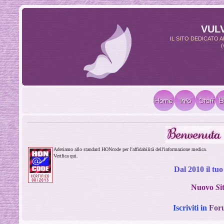
VUL
IL SITO DEDICATO
(
Aderiamo allo standard HONcode per l'affidabilità dell'informazione medica.
Verifica qui.
Dal 2010 il tu
Nuovo
S
i
Iscriviti in
For