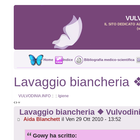
VUL
IL SITO DEDICATO 
(v
Home
Indice
Bibliografia medico-scientifica
Lavaggio biancheria ❖
VULVODINIA.INFO
::
::
Igiene
Lavaggio biancheria ❖ Vulvodini
Aida Blanchett
il Ven 29 Ott 2010 - 13:52
Gowy ha scritto: