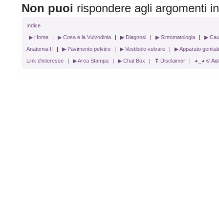
Non puoi
rispondere agli argomenti i
Indice
▶ Home
|
▶ Cosa è la Vulvodinia
|
▶ Diagnosi
|
▶ Sintomatologia
|
▶ Cau
Anatomia II
|
▶ Pavimento pelvico
|
▶ Vestibolo vulvare
|
▶ Apparato genital
Link d'interesse
|
▶ Area Stampa
|
▶ Chat Box
|
❢ Disclaimer
|
◕‿◕ © Aida