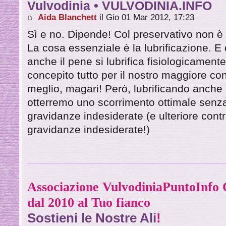
Vulvodinia • VULVODINIA.INFO
Aida Blanchett
il Gio 01 Mar 2012, 17:23
Sì e no. Dipende! Col preservativo non è c
La cosa essenziale è la lubrificazione. E
anche il pene si lubrifica fisiologicamente
concepito tutto per il nostro maggiore co
meglio, magari! Però, lubrificando anche il
otterremo uno scorrimento ottimale senza 
gravidanze indesiderate (e ulteriore cont
gravidanze indesiderate!)
Associazione VulvodiniaPuntoInf
dal 2010 al Tuo fianco
Sostieni le Nostre Ali
!