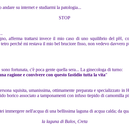
 andare su internet e studiarmi la patologia...
STOP
..
no, afferma trattarsi invece il mio caso di uno squilibrio del pH, 
 tetro perché mi restava il mio bel bruciore fisso, non vedevo davvero pi
 sono fortunata, c'è poca gente quella sera... La ginecologa di turno:
una ragione e convivere con questo fastidio tutta la vita
"
sona squisita, umanissima, ottimamente preparata e specializzato in HPV 
'acido borico associato a tamponamenti con infuso tiepido di camomilla più
tei immergere nell'acqua di una bellissima laguna di acqua calda; da qua
la laguna di Balos, Creta