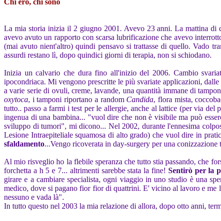
Chi ero, chi sono
La mia storia inizia il 2 giugno 2001. Avevo 23 anni. La mattina di q
avevo avuto un rapporto con scarsa lubrificazione che avevo interrott
(mai avuto nient'altro) quindi pensavo si trattasse di quello. Vado tr
assurdi restano lì, dopo quindici giorni di terapia, non si schiodano.
Inizia un calvario che dura fino all'inizio del 2006. Cambio svaria
ipocondriaca. Mi vengono prescritte le più svariate applicazioni, dalle
a varie serie di ovuli, creme, lavande, una quantità immane di tamponi,
oxytoca
, i tamponi riportano a random
Candida
, flora mista, coccobac
tutto.. passo a farmi i test per le allergie, anche al lattice (per via
ingenua di una bambina... "vuol dire che non è visibile ma può esserci
sviluppo di tumori", mi dicono... Nel 2002, durante l'ennesima colpo
Lesione Intraepiteliale squamosa di alto grado) che vuol dire in prati
sfaldamento
...Vengo ricoverata in day-surgery per una conizzazione 
Al mio risveglio ho la flebile speranza che tutto stia passando, che for
forchetta a h 5 e 7... altrimenti sarebbe stata la fine!
Sentirò per la p
girare e a cambiare specialista, ogni viaggio in uno studio è una spe
medico, dove si pagano fior fior di quattrini. E' vicino al lavoro e me
nessuno e vada là".
In tutto questo nel 2003 la mia relazione di allora, dopo otto anni, ter