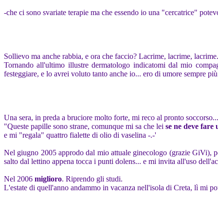
-che ci sono svariate terapie ma che essendo io una "cercatrice" potevo
Sollievo ma anche rabbia, e ora che faccio? Lacrime, lacrime, lacrime.
Tornando all'ultimo illustre dermatologo indicatomi dal mio compag
festeggiare, e lo avrei voluto tanto anche io... ero di umore sempre più
Una sera, in preda a bruciore molto forte, mi reco al pronto soccorso...
"Queste papille sono strane, comunque mi sa che lei
se ne deve fare 
e mi "regala" quattro fialette di olio di vaselina -.-'
Nel giugno 2005 approdo dal mio attuale ginecologo (grazie GiVi), per
salto dal lettino appena tocca i punti dolens... e mi invita all'uso dell
Nel 2006
miglioro
. Riprendo gli studi.
L'estate di quell'anno andammo in vacanza nell'isola di Creta, lì mi po