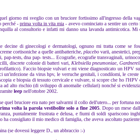
uel giorno mi sveglio con un bruciore fortissimo all'ingresso della vagi
o perché -
prima volta in vita mia
- avevo cominciato a sentire un certo 
anquilla al consultorio e infatti mi danno una lavanda antimicotica. Mi
te decine di ginecologi e dermatologi, ognuno mi tratta come se foss
 creme cortisoniche a quelle antibatteriche,
placebo
varii, anestetici, pre
 pap-tests, dna pap- tests... Ecografie, ecografie transvaginali, urinoc
illi, discrete colonie di batteri vari,
Klebsiella pneumoniae
,
Gardnerell
 del profilattico). Faccio biopsie vulvari e mi viene diagnosticato un HPV
 un'infezione da virus hpv, le verruche genitali, i condilomi, le creste 
scopia e biopsia di tessuto cervicale e vulvare, si scopre che ho l'H
ca ad alto rischio (di sviluppo di anomalie cellulari) nonché si evidenz
tramite
leep
nell'ottobre 2002.
se quel bruciore era nato per salvarmi il collo dell'utero... per fortuna 
rima volta la parola vestibolite solo a fine 2005
. Dopo un mese dall'
ranza, puntalmente frustrata e delusa, e fiumi di soldi spariscono inghi
 lo ha consigliato il mio medico di famiglia, che aveva ascoltato pazien
mina (se dovessi leggere D., un abbraccio :-)