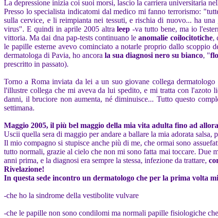
La depressione inizia coi suoi morsi, lascio la carriera universitaria 
Presso lo specialista indicatomi dal medico mi fanno terrorismo: "tutt
sulla cervice, e li reimpianta nei tessuti, e rischia di nuovo... ha 
virus". E quindi in aprile 2005 altra
leep
-va tutto bene, ma io l'este
vittoria. Ma dai dna pap-tests continuano le
anomalie coilocitotiche
,
le papille esterne avevo cominciato a notarle proprio dallo scoppio d
dermatologa di Pavia, ho ancora
la sua diagnosi nero su bianco
, "
fl
prescritto in passato).
Torno a Roma inviata da lei a un suo giovane collega dermatologo a
l'illustre collega che mi aveva da lui spedito, e mi tratta con l'azoto
danni, il bruciore non aumenta, né diminuisce... Tutto questo complet
settimana.
Maggio 2005, il più bel maggio della mia vita adulta fino ad allor
Uscii quella sera di maggio per andare a ballare la mia adorata salsa,
Il mio compagno si stupisce anche più di me, che ormai sono assuefatta a
tutto normali, grazie al cielo che non mi sono fatta mai toccare. Due 
anni prima, e la diagnosi era sempre la stessa, infezione da trattare,
co
Rivelazione!
In questa sede incontro un dermatologo che per la prima volta mi
-che ho la sindrome della vestibolite vulvare
-che le papille non sono condilomi ma normali papille fisiologiche che 