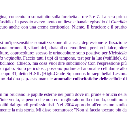
na, concentrato soprattutto sulla forchetta a ore 5 e 7. La sera prima
fastidio. In passato avevo avuto un lieve e banale episodio di
Candida
 curo anche con una crema cortisonica. Niente. Il bruciore e il prurito
i un'ipersensibile somatizzazione di ansia, depressione e fissazione
parati ormonali, vitaminici, idratanti ed emollienti, persino il talco, oltre
olture, coprocolture; spesso le urinocolture sono positive per
Klebsiella
a vaginalis
. Faccio tutti i tipi di tampone, test per la lue (=sifilide), di
 subclinico. Chiedo, ma cosa vuol dire subclinico? Con l'espressione più
di gallo. Sono pericolosi, possono portare ad anomalie cellulari e allo
PV ceppo 31, detto H-SIL (High-Grade Squamous Intraepithelial Lesion-
iano dai dna pap-tests marcate
anomalie coilocitotiche delle cellule di
non mi bruciano le papille esterne nei punti dove mi prude e brucia della
intervento, capendo che non era migliorato nulla di nulla, continuo a
ottiti dai grandi professionisti. Nel 2004 approdo all'ennesimo studio
temente la mia storia. Mi disse premuroso: "Non si faccia toccare più da