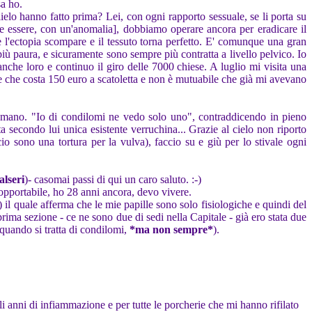
sa ho.
ielo hanno fatto prima? Lei, con ogni rapporto sessuale, se li porta su
bbe essere, con un'anomalia], dobbiamo operare ancora per eradicare il
 l'ectopia scompare e il tessuto torna perfetto. E' comunque una gran
iù paura, e sicuramente sono sempre più contratta a livello pelvico. Io
nche loro e continuo il giro delle 7000 chiese. A luglio mi visita una
e che costa 150 euro a scatoletta e non è mutuabile che già mi avevano
romano. "Io di condilomi ne vedo solo uno", contraddicendo in pieno
ta secondo lui unica esistente verruchina... Grazie al cielo non riporto
io sono una tortura per la vulva), faccio su e giù per lo stivale ogni
alseri
)- casomai passi di qui un caro saluto. :-)
sopportabile, ho 28 anni ancora, devo vivere.
) il quale afferma che le mie papille sono solo fisiologiche e quindi del
ima sezione - ce ne sono due di sedi nella Capitale - già ero stata due
o quando si tratta di condilomi,
*ma non sempre*
).
i anni di infiammazione e per tutte le porcherie che mi hanno rifilato