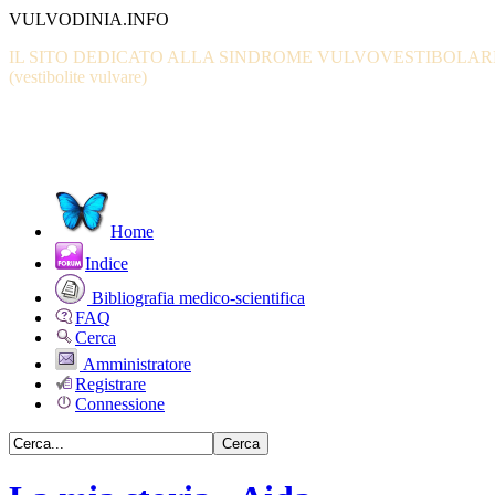
VULVODINIA.INFO
IL SITO DEDICATO ALLA SINDROME VULVOVESTIBOLAR
(vestibolite vulvare)
Home
Indice
Bibliografia medico-scientifica
FAQ
Cerca
Amministratore
Registrare
Connessione