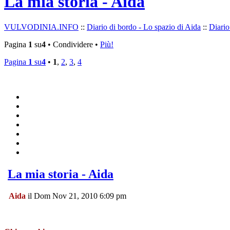
La mia storia - Aida
VULVODINIA.INFO
::
Diario di bordo - Lo spazio di Aida
::
Diario
Pagina
1
su
4
• Condividere •
Più!
Pagina
1
su
4
•
1
,
2
,
3
,
4
La mia storia - Aida
Aida
il Dom Nov 21, 2010 6:09 pm