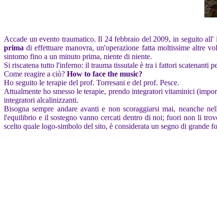
Accade un evento traumatico. Il 24 febbraio del 2009, in seguito all' 
prima
di effettuare manovra, un'operazione fatta moltissime altre vo
sintomo fino a un minuto prima, niente di niente.
Si riscatena tutto l'inferno: il trauma tissutale è tra i fattori scatenanti p
Come reagire a ciò?
How to face the music?
Ho seguito le terapie del prof. Torresani e del prof. Pesce.
Attualmente ho smesso le terapie, prendo integratori vitaminici (impo
integratori alcalinizzanti.
Bisogna sempre andare avanti e non scoraggiarsi mai, neanche nelle
l'equilibrio e il sostegno vanno cercati dentro di noi; fuori non li trov
scelto quale logo-simbolo del sito, è considerata un segno di grande fo