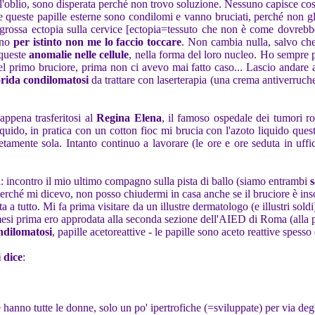
nell'oblio, sono disperata perché non trovo soluzione. Nessuno capisce co
e queste papille esterne sono condilomi e vanno bruciati, perché non gl
una grossa ectopia sulla cervice [ectopia=tessuto che non è come dovre
rno
per istinto non me lo faccio toccare
. Non cambia nulla, salvo che
 queste
anomalie nelle cellule
, nella forma del loro nucleo. Ho sempre p
el primo bruciore, prima non ci avevo mai fatto caso... Lascio andare a
orida condilomatosi
da trattare con laserterapia (una crema antiverruch
ppena trasferitosi al
Regina Elena
, il famoso ospedale dei tumori 
 liquido, in pratica con un cotton fioc mi brucia con l'azoto liquido ques
amente sola. Intanto continuo a lavorare (le ore e ore seduta in uffic
a
: incontro il mio ultimo compagno sulla pista di ballo (siamo entrambi
s
 perché mi dicevo, non posso chiudermi in casa anche se il bruciore è in
 tutto. Mi fa prima visitare da un illustre dermatologo (e illustri soldi
mesi prima ero approdata alla seconda sezione dell'AIED di Roma (alla pr
ndilomatosi
, papille acetoreattive - le papille sono aceto reattive spess
 dice
:
hanno tutte le donne, solo un po' ipertrofiche (=sviluppate) per via degl