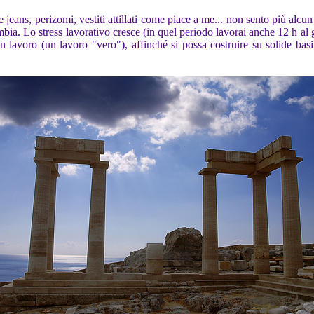
e jeans, perizomi, vestiti attillati come piace a me... non sento più alcu
mbia. Lo stress lavorativo cresce (in quel periodo lavorai anche 12 h al 
 un lavoro (un lavoro "vero"), affinché si possa costruire su solide ba