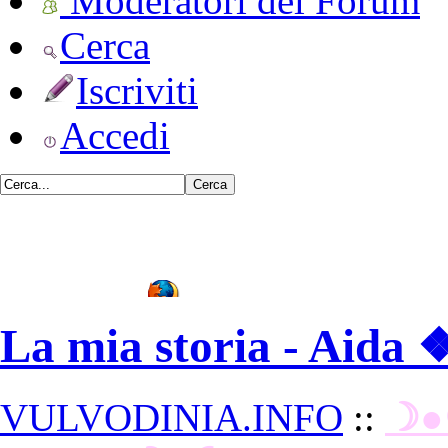
Moderatori del Forum
Cerca
Iscriviti
Accedi
•
Vulvodinia.info runs best with
Mozilla Firefox
La mia storia - Aida 
VULVODINIA.INFO
::
☽●☾