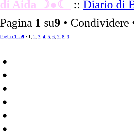
di Aida ☽●☾
::
Diario di 
•
Pagina
1
su
9
• Condividere 
Pagina
1
su
9
•
1
,
2
,
3
,
4
,
5
,
6
,
7
,
8
,
9
Vulvodinia.info runs best with
Mozilla Firefox