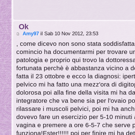
Ok
Amy97
il Sab 10 Nov 2012, 23:53
, come dicevo non sono stata soddisfatta
comincio ha documentarmi per trovare un
patologia e proprio qui trovo la dottores
fortunata perchè è abbastanza vicino a do
fatta il 23 ottobre e ecco la diagnosi: ip
pelvico mi ha fatto una mezz'ora di digit
dolorosa poi alla fine della visita mi ha 
integratore che va bene sia per l'ovaio po
rilassare i muscoli pelvici, poi mi ha an
dovevo fare un esercizio per 5-10 minuti al
vagina e premere a ore 6-5-7 che serve p
funziona!Ester!!!!!! poi per finire mi ha d