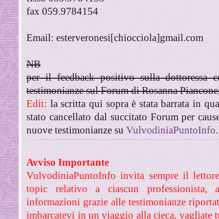
fax 059.9784154
Email: esterveronesi[chiocciola]gmail.com
NB
per il feedback positivo sulla dottoressa c
testimonianze sul Forum di Rosanna Piancone, 
Edit:
la scritta qui sopra è stata barrata in qu
stato cancellato dal succitato Forum per cause
nuove testimonianze su
VulvodiniaPuntoInfo
.
Avviso Importante
VulvodiniaPuntoInfo invita sempre il lettore
topic relativo a ciascun professionista, 
informazioni grazie alle testimonianze riport
imbarcatevi in un viaggio alla cieca, vagliate t