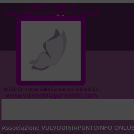
Associazione VULVODINIAPUNTOINFO ONLU
DAL 2010 LA VOCE DELLE DONNE CON VULVODINIA