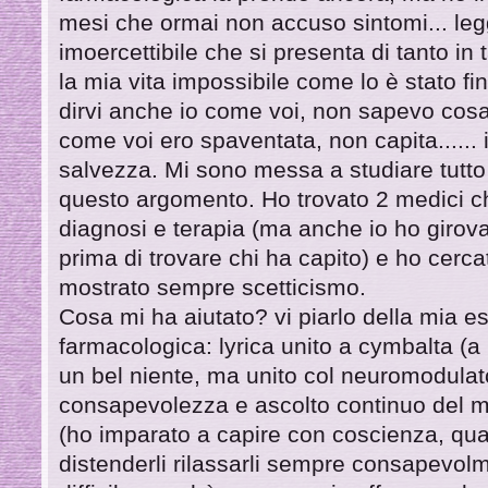
mesi che ormai non accuso sintomi... leg
imoercettibile che si presenta di tanto in
la mia vita impossibile come lo è stato fi
dirvi anche io come voi, non sapevo cos
come voi ero spaventata, non capita...... 
salvezza. Mi sono messa a studiare tutto
questo argomento. Ho trovato 2 medici 
diagnosi e terapia (ma anche io ho girov
prima di trovare chi ha capito) e ho cerca
mostrato sempre scetticismo.
Cosa mi ha aiutato? vi piarlo della mia es
farmacologica: lyrica unito a cymbalta (a 
un bel niente, ma unito col neuromodulato
consapevolezza e ascolto continuo del mi
(ho imparato a capire con coscienza, qua
distenderli rilassarli sempre consapevolm