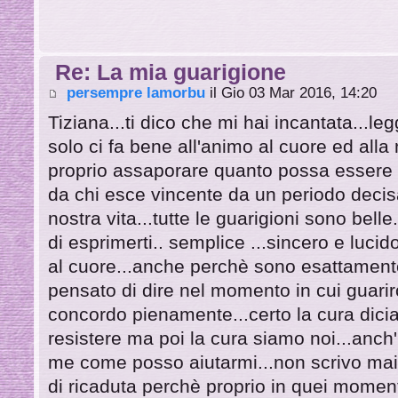
Re: La mia guarigione
persempre lamorbu
il Gio 03 Mar 2016, 14:20
Tiziana...ti dico che mi hai incantata...l
solo ci fa bene all'animo al cuore ed alla 
proprio assaporare quanto possa essere d
da chi esce vincente da un periodo decis
nostra vita...tutte le guarigioni sono belle
di esprimerti.. semplice ...sincero e lucid
al cuore...anche perchè sono esattament
pensato di dire nel momento in cui guarir
concordo pienamente...certo la cura dici
resistere ma poi la cura siamo noi...anch'
me come posso aiutarmi...non scrivo mai
di ricaduta perchè proprio in quei moment