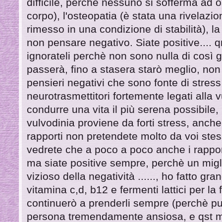
difficile, perchè nessuno si sofferma ad o
corpo), l'osteopatia (è stata una rivelaz
rimesso in una condizione di stabilità), la
non pensare negativo. Siate positive.... qn
ignorateli perchè non sono nulla di così g
passerà, fino a stasera starò meglio, non 
pensieri negativi che sono fonte di stress
neurotrasmettitori fortemente legati alla v
condurre una vita il più serena possibile
vulvodinia proviene da forti stress, anche 
rapporti non pretendete molto da voi stess
vedrete che a poco a poco anche i rapport
ma siate positive sempre, perchè un migl
vizioso della negatività ......, ho fatto gra
vitamina c,d, b12 e fermenti lattici per la 
continuerò a prenderli sempre (perchè p
persona tremendamente ansiosa, e qst mi