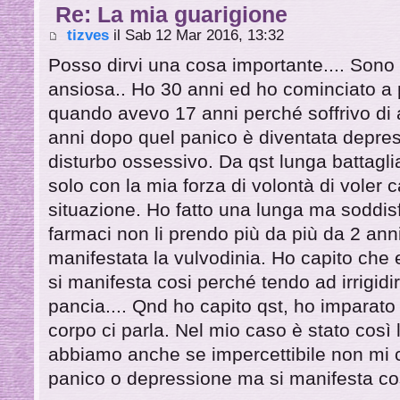
Re: La mia guarigione
tizves
il Sab 12 Mar 2016, 13:32
Posso dirvi una cosa importante.... Son
ansiosa.. Ho 30 anni ed ho cominciato a
quando avevo 17 anni perché soffrivo di a
anni dopo quel panico è diventata depres
disturbo ossessivo. Da qst lunga battagli
solo con la mia forza di volontà di voler 
situazione. Ho fatto una lunga ma soddisf
farmaci non li prendo più da più da 2 an
manifestata la vulvodinia. Ho capito che
si manifesta cosi perché tendo ad irrigid
pancia.... Qnd ho capito qst, ho imparato a
corpo ci parla. Nel mio caso è stato così l'
abbiamo anche se impercettibile non mi c
panico o depressione ma si manifesta così