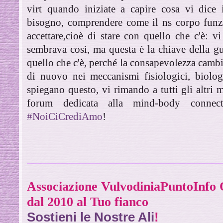
virt quando iniziate a capire cosa vi dice 
bisogno, comprendere come il ns corpo funzi
accettare,cioè di stare con quello che c'è: 
sembrava così, ma questa è la chiave della gu
quello che c'è, perché la consapevolezza camb
di nuovo nei meccanismi fisiologici, biologi
spiegano questo, vi rimando a tutti gli altri m
forum dedicata alla mind-body connecti
#NoiCiCrediAmo
!
Associazione VulvodiniaPuntoInf
dal 2010 al Tuo fianco
Sostieni le Nostre Ali
!