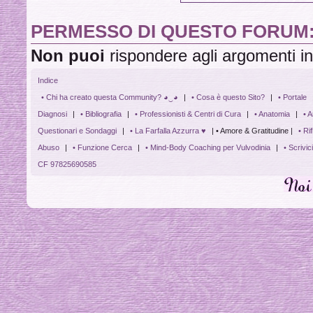
PERMESSO DI QUESTO FORUM
Non puoi
rispondere agli argomenti i
Indice
• Chi ha creato questa Community? ◕‿◕
|
• Cosa è questo Sito?
|
• Portale
Diagnosi
|
• Bibliografia
|
• Professionisti & Centri di Cura
|
• Anatomia
|
• A
Questionari e Sondaggi
|
• La Farfalla Azzurra ♥
| • Amore & Gratitudine |
• Ri
Abuso
|
• Funzione Cerca
|
• Mind-Body Coaching per Vulvodinia
|
• Scrivic
CF 97825690585