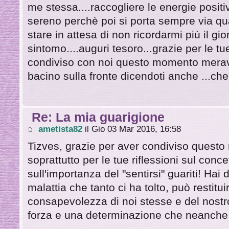
me stessa....raccogliere le energie positiv
sereno perchè poi si porta sempre via qu
stare in attesa di non ricordarmi più il gio
sintomo....auguri tesoro...grazie per le tu
condiviso con noi questo momento meravi
bacino sulla fronte dicendoti anche ...che 
Re: La mia guarigione
ametista82
il Gio 03 Mar 2016, 16:58
Tizves, grazie per aver condiviso quest
soprattutto per le tue riflessioni sul conce
sull'importanza del "sentirsi" guariti! Ha
malattia che tanto ci ha tolto, può restitu
consapevolezza di noi stesse e del nost
forza e una determinazione che neanche