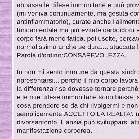
abbassa le difese immunitarie e può provo
(mi veniva continuamente, ma gestita co
antinfiammatorio), curate anche l'alimenta
fondamentale ma più evitate carboidrati e
corpo farà meno fatica. poi uscite, cercat
normalissima anche se dura.... staccate l
Parola d'ordine:CONSAPEVOLEZZA.
Io non mi sento immune da questa sindr
ripresentarsi... perche il mio corpo lavor
la differenza? se dovesse tornare perchè
e le mie difese immunitarie sono basse, 
cosa prendere so da chi rivolgermi e non 
semplicemente:ACCETTO LA REALTA'. n
diversamente. L'ansia può svilupparsi att
manifestazione corporea.