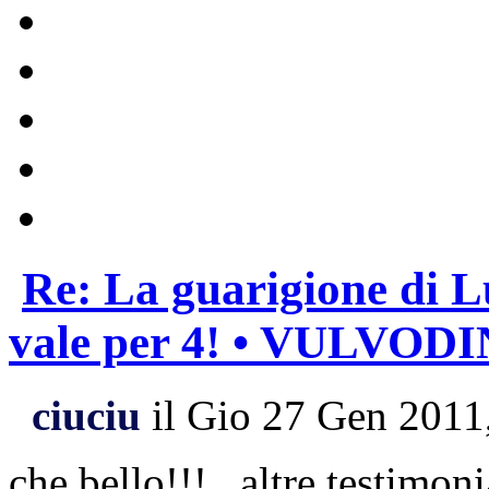
Re: La guarigione di L
vale per 4! • VULVOD
ciuciu
il Gio 27 Gen 2011
che bello!!!...altre testimon