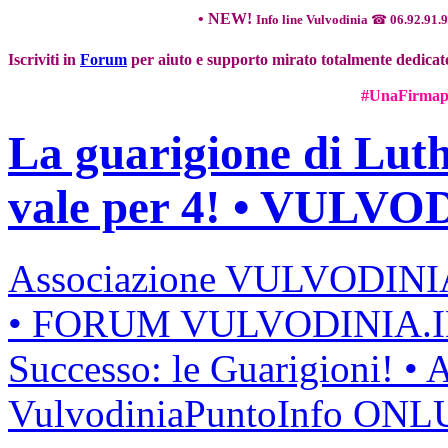
• N
EW!
Info line Vulvodinia
☎
06.92.91.
Iscriviti in
Forum
per aiuto e supporto mirato totalmente dedicato
#UnaFirmape
La guarigione di Luth
vale per 4! • VULV
Associazione VULVODIN
• FORUM VULVODINIA.
Successo: le Guarigioni! • 
VulvodiniaPuntoInfo ONL