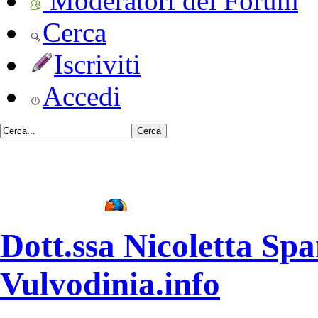
Moderatori del Forum
Cerca
Iscriviti
Accedi
•
Vulvodinia.info runs best with
Mozilla Firefox
Dott.ssa Nicoletta Spa
Vulvodinia.info