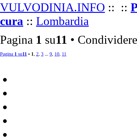
•
VULVODINIA.INFO
::
::
P
cura
::
Lombardia
Pagina
1
su
11
• Condividere
Vulvodinia.info runs best with
Mozilla Firefox
Pagina
1
su
11
•
1
,
2
,
3
...
9
,
10
,
11