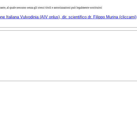
nte, al quale nessuno senza gli stessi titoli e autorizzazioni può legalmente sostituirsi
ne Italiana Vulvodinia (AIV onlus), dir. scientifico dr. Filippo Murina (cliccami)