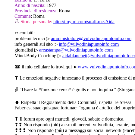
Anno di nascita
:
1977
Provincia di residenza
:
Roma
Comune
:
Roma
Storia personale
:
http://tinyurl.com/su-di-me-Aida
➳ contatti:
problemi tecnici ▷
amministratore@vulvodiniapuntoinfo.com
info generali sul sito ▷
info@vulvodiniapuntoinfo.com
giornalisti ▷
areastampa@vulvodiniapuntoinfo.com
Mind-Body Coaching ▷
aidablanchett@vulvodiniapuntoinfo.
☎ il mio cellulare lo trovi qui ►
www.vulvodiniapuntoinfo.com
❣ Le emozioni negative innescano il processo di emissione di 
✌ "Usare la *funzione cerca* è gratis e non inquina." (Stregano
☻ Rispetta il Regolamento della Comunità, rispetta Te Stessa.
Faber est suae quisquae fortunae: "ognuna è artefice del propri
❢ Il forum apre ogni martedì, giovedì, sabato e domenica.
❢❢ Non rispondo (più) a e-mail inerenti vulvodinia, terapie, medi
❢❢❢ Non rispondo (più) a messaggi sui social network (Facebo