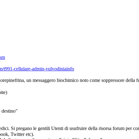
com
/t991-cellulare-admin-vulvodiniainfo
norepinefrina, un messaggero biochimico noto come soppressore della f
ite)
o destino"
ci. Si pregano le gentili Utenti di usufruire della risorsa forum per con
ok, Twitter etc).