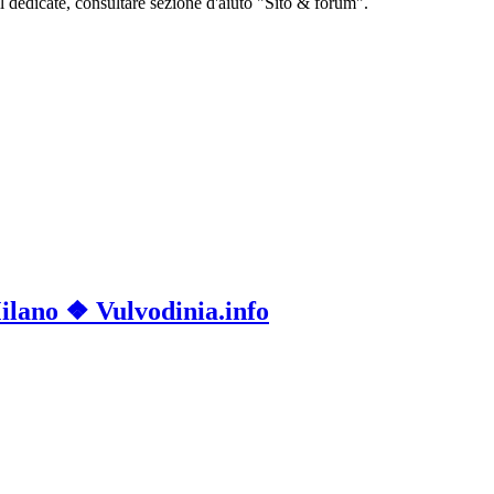
l dedicate, consultare sezione d'aiuto "Sito & forum".
Milano ❖ Vulvodinia.info