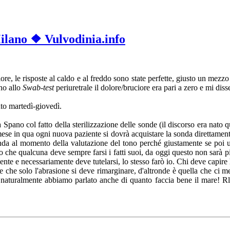
Milano ❖ Vulvodinia.info
re, le risposte al caldo e al freddo sono state perfette, giusto un mezz
no allo
Swab-test
periuretrale il dolore/bruciore era pari a zero e mi disse 
nto martedì-giovedì.
Spano col fatto della sterilizzazione delle sonde (il discorso era nato
ese in qua ogni nuova paziente si dovrà acquistare la sonda direttamente al
onda al momento della valutazione del tono perché giustamente se poi un
to che qualcuna deve sempre farsi i fatti suoi, da oggi questo non sarà p
te e necessariamente deve tutelarsi, lo stesso farò io. Chi deve capire 
 che solo l'abrasione si deve rimarginare, d'altronde è quella che ci me
 e naturalmente abbiamo parlato anche di quanto faccia bene il mare! R