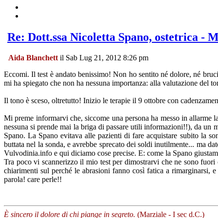
Re: Dott.ssa Nicoletta Spano, ostetrica - 
Aida Blanchett
il Sab Lug 21, 2012 8:26 pm
Eccomi. Il test è andato benissimo! Non ho sentito né dolore, né brucio
mi ha spiegato che non ha nessuna importanza: alla valutazione del to
Il tono è sceso, oltretutto! Inizio le terapie il 9 ottobre con cadenzame
Mi preme informarvi che, siccome una persona ha messo in allarme la 
nessuna si prende mai la briga di passare utili informazioni!!), da un m
Spano. La Spano evitava alle pazienti di fare acquistare subito la s
buttata nel la sonda, e avrebbe sprecato dei soldi inutilmente... ma da
Vulvodinia.info e qui diciamo cose precise. E: come la Spano giustamen
Tra poco vi scannerizzo il mio test per dimostrarvi che ne sono fuori e
chiarimenti sul perché le abrasioni fanno così fatica a rimarginarsi,
parola! care perle!!
È sincero il dolore di chi piange in segreto.
(Marziale - I sec d.C.)