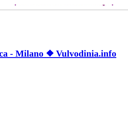
•
•
ica - Milano ❖ Vulvodinia.info
•
•