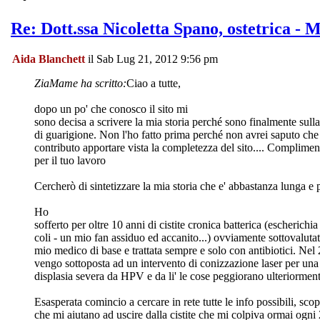
Re: Dott.ssa Nicoletta Spano, ostetrica - 
Aida Blanchett
il Sab Lug 21, 2012 9:56 pm
ZiaMame ha scritto:
Ciao a tutte,
dopo un po' che conosco il sito mi
sono decisa a scrivere la mia storia perché sono finalmente sulla
di guarigione. Non l'ho fatto prima perché non avrei saputo che
contributo apportare vista la completezza del sito.... Complimen
per il tuo lavoro
Cercherò di sintetizzare la mia storia che e' abbastanza lunga e p
Ho
sofferto per oltre 10 anni di cistite cronica batterica (escherichia
coli - un mio fan assiduo ed accanito...) ovviamente sottovalutat
mio medico di base e trattata sempre e solo con antibiotici. Nel
vengo sottoposta ad un intervento di conizzazione laser per una
displasia severa da HPV e da li' le cose peggiorano ulteriorment
Esasperata comincio a cercare in rete tutte le info possibili, sco
che mi aiutano ad uscire dalla cistite che mi colpiva ormai ogni