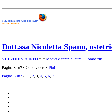
Vulvodinia.info runs best with
Mozilla Firefox
Dott.ssa Nicoletta Spano, ostetr
VULVODINIA.INFO
::
::
Medici e centri di cura
::
Lombardia
Vulvodinia.info runs best with
Mozilla Firefox
Pagina
3
su
7
• Condividere •
Più!
Pagina
3
su
7
•
1
,
2
,
3
,
4
,
5
,
6
,
7