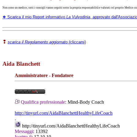
Non sono un medico; tutti i consigli vanno seguiti sotto la propria responsabilità e valutati col proprio Medico cura
❖ Scarica il mio Report informativo
La Vulvodinia
, approvato dall'Associazio
❢
scarica il Regolamento aggiornato
(cliccami)
Aida Blanchett
Amministratore - Fondatore
Qualifica professionale
:
Mind-Body Coach
http://tinyurl.com/AidaBlanchettHealthyLifeCoach
.
http://tinyurl.com/AidaBlanchettHealthyLifeCoach
Messaggi
:
13392
Iscritto il
:
17.10.10