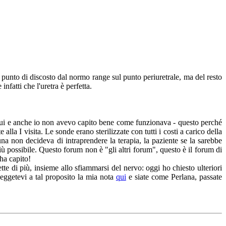
o punto di discosto dal normo range sul punto periuretrale, ma del resto
infatti che l'uretra è perfetta.
 qui e anche io non avevo capito bene come funzionava - questo perché
la I visita. Le sonde erano sterilizzate con tutti i costi a carico della
a non decideva di intraprendere la terapia, la paziente se la sarebbe
iù possibile. Questo forum non è "gli altri forum", questo è il forum di
ha capito!
tte di più, insieme allo sfiammarsi del nervo: oggi ho chiesto ulteriori
leggetevi a tal proposito la mia nota
qui
e siate come Perlana, passate