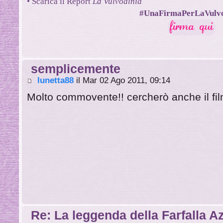
• Scarica il Report
La Vulvodinia
#UnaFirmaPerLaVulvo
semplicemente
lunetta88
il Mar 02 Ago 2011, 09:14
Molto commovente!! cercherò anche il fil
Re: La leggenda della Farfalla Azz