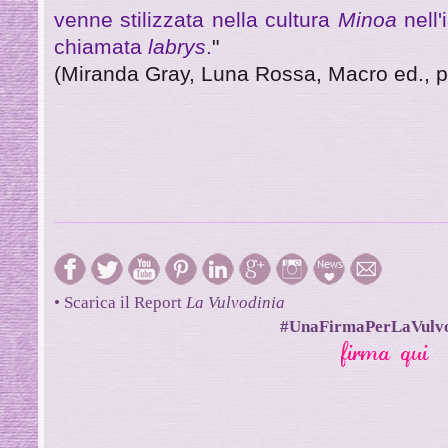
venne stilizzata nella cultura
Minoa
nell
chiamata
labrys
.
"
(Miranda Gray, Luna Rossa, Macro ed., p
• Scarica il Report
La Vulvodinia
#UnaFirmaPerLaVulvo