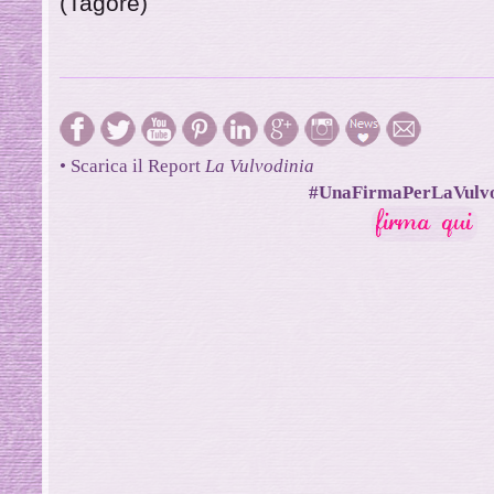
(Tagore)
• Scarica il Report
La Vulvodinia
#UnaFirmaPerLaVulvo