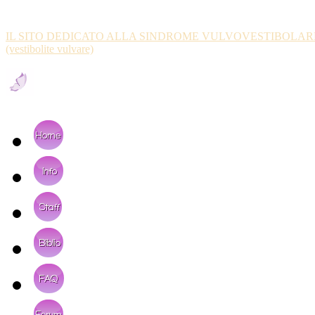
VULVODINIA.INFO
IL SITO DEDICATO ALLA SINDROME VULVOVESTIBOLAR
(vestibolite vulvare)