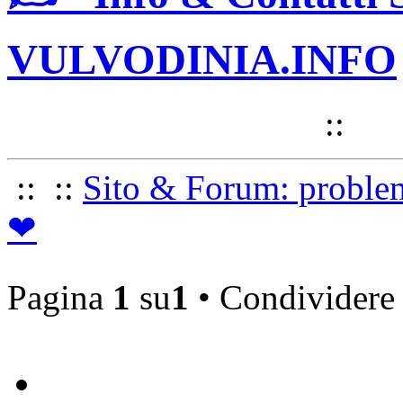
VULVODINIA.INFO
VULVODINIA.INFO
::
::
::
Sito & Forum: proble
❤
Pagina
1
su
1
• Condividere