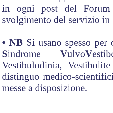
in ogni post del Forum q
svolgimento del servizio in
• NB
Si usano spesso per
S
indrome
V
ulvo
V
esti
Vestibulodinia, Vestiboli
distinguo medico-scientifici
messe a disposizione.