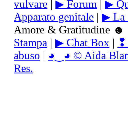
vulvare
|
▶ Forum
|
▶ Qu
Apparato genitale
|
▶ La 
Amore & Gratitudine ☻ 
Stampa
|
▶ Chat Box
|
❢ 
abuso
|
◕‿◕ © Aida Blanc
Res.