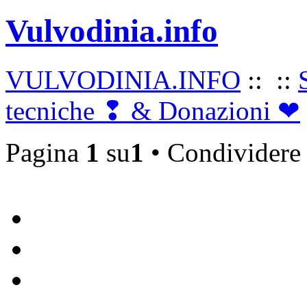
Vulvodinia.info runs best with
Vulvodinia.info
Mozilla Firefox
VULVODINIA.INFO
::
::
tecniche ❢ & Donazioni ❤
Pagina
1
su
1
• Condividere