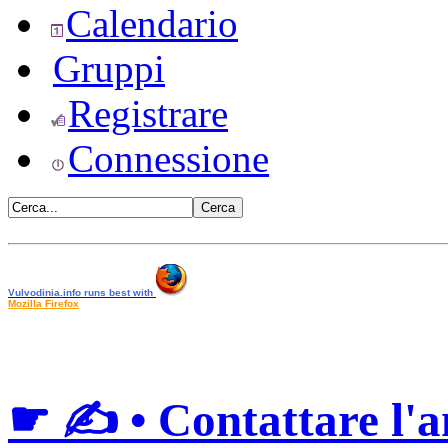
Calendario
Gruppi
Registrare
Connessione
•
Vulvodinia.info runs best with
Mozilla Firefox
•
☛ ✍ • Contattare l'