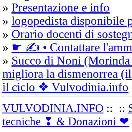
»
Presentazione e info
»
logopedista disponibile 
»
Orario docenti di sosteg
»
☛ ✍ • Contattare l'ammi
»
Succo di Noni (Morinda c
migliora la dismenorrea (il
il ciclo ❖ Vulvodinia.info
VULVODINIA.INFO
::
::
tecniche ❢ & Donazioni ❤