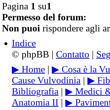
Pagina
1
su
1
Permesso del forum:
Non puoi
rispondere agli a
Indice
©
phpBB |
Contatto
|
Seg
▶ Home
|
▶ Cosa è la Vu
Cause Vulvodinia
|
▶ Fib
Bibliografia
|
▶ Medici &
Anatomia II
|
▶ Paviment