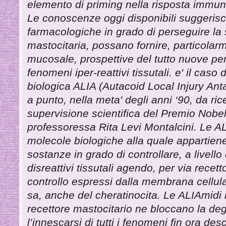
elemento di priming nella risposta immun
Le conoscenze oggi disponibili suggeris
farmacologiche in grado di perseguire la
mastocitaria, possano fornire, particolar
mucosale, prospettive del tutto nuove per
fenomeni iper-reattivi tissutali. e' il caso
biologica ALIA (Autacoid Local Injury A
a punto, nella meta' degli anni ‘90, da rice
supervisione scientifica del Premio Nobe
professoressa Rita Levi Montalcini. Le AL
molecole biologiche alla quale appartiene
sostanze in grado di controllare, a livello d
disreattivi tissutali agendo, per via recetto
controllo espressi dalla membrana cellula
sa, anche del cheratinocita. Le ALIAmidi 
recettore mastocitario ne bloccano la d
l’innescarsi di tutti i fenomeni fin ora des