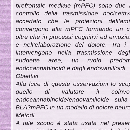
prefrontale mediale (mPFC) sono due ar
controllo della trasmissione nocicetti
accertato che le proiezioni dell’am
convergono alla mPFC formando un cir
oltre che in processi cognitivi ed emozio
e nell’elaborazione del dolore. Tra i 
intervengono nella trasmissione degli
suddette aree, un ruolo predom
endocannabinoidi e dagli endovanilloidi.
Obiettivi
Alla luce di queste osservazioni lo sco
quello di valutare il coinvo
endocannabinoide/endovanilloide sull
BLA?mPFC in un modello di dolore neuro
Metodi
A tale scopo è stata usata nel present