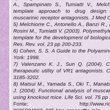
A., Spampinato S., Tumiatti V., Melch
template approach to drug design:
muscarinic receptor antagonists. J Med 
5) Melchiorre C., Antonello A., Banzi R., 
Rosini M., Tumiatti V. (2003). Polymeth
template for the development of biologic
Res. Rev. vol. 23 pp 200-233.
6) Cohen, S. S. A Guide to the Polyamin
York: 1998.
7) Valenzano K. J., Sun Q. (2004). C
therapeutic utility of VR1 antagonists.
3185-3202.
8) Matsui M., Yamada S., Oki T., Manabe
J. (2004). Functional analysis of muscar
using knockout mice. Life Sci. vol. 75 p
Fonte: http://www.ricercaitali