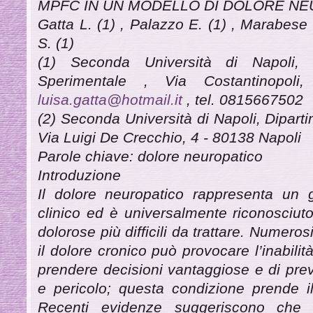
MPFC IN UN MODELLO DI DOLORE NE
Gatta L. (1) , Palazzo E. (1) , Marabese I
S. (1)
(1) Seconda Università di Napoli, 
Sperimentale , Via Costantinopol
luisa.gatta@hotmail.it
, tel. 0815667502
(2) Seconda Università di Napoli, Dipartim
Via Luigi De Crecchio, 4 - 80138 Napoli
Parole chiave: dolore neuropatico
Introduzione
Il dolore neuropatico rappresenta un g
clinico ed è universalmente riconosciut
dolorose più difficili da trattare. Numero
il dolore cronico può provocare l’inabili
prendere decisioni vantaggiose e di preve
e pericolo; questa condizione prende i
Recenti evidenze suggeriscono che l