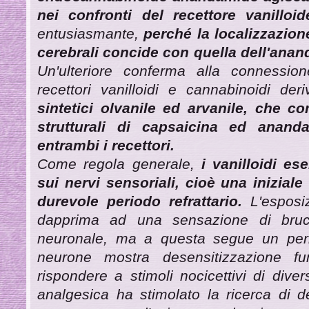
nei confronti del recettore vanilloi
entusiasmante,
perché la localizzazion
cerebrali concide con quella dell'anan
Un'ulteriore conferma alla connession
recettori vanilloidi e cannabinoidi de
sintetici olvanile ed arvanile, che co
strutturali di capsaicina ed anand
entrambi i recettori.
Come regola generale,
i vanilloidi es
sui nervi sensoriali, cioè una inizial
durevole periodo refrattario.
L'esposi
dapprima ad una sensazione di brucio
neuronale, ma a questa segue un perio
neurone mostra desensitizzazione f
rispondere a stimoli nocicettivi di dive
analgesica ha stimolato la ricerca di d