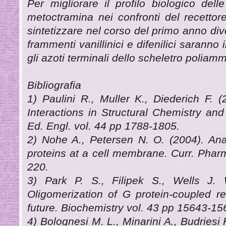
Per migliorare il profilo biologico del
metoctramina nei confronti del recettor
sintetizzare nel corso del primo anno dive
frammenti vanillinici e difenilici saranno
gli azoti terminali dello scheletro poliammi
Bibliografia
1) Paulini R., Muller K., Diederich F. 
Interactions in Structural Chemistry an
Ed. Engl. vol. 44 pp 1788-1805.
2) Nohe A., Petersen N. O. (2004). Anal
proteins at a cell membrane. Curr. Pharm
220.
3) Park P. S., Filipek S., Wells J. 
Oligomerization of G protein-coupled re
future. Biochemistry vol. 43 pp 15643-15
4) Bolognesi M. L., Minarini A., Budriesi 