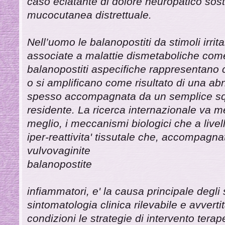
caso eclatante di dolore neuropatico soste
mucocutanea distrettuale.
Nell’uomo le balanopostiti da stimoli irrit
associate a malattie dismetaboliche come i
balanopostiti aspecifiche rappresentano 
o si amplificano come risultato di una abn
spesso accompagnata da un semplice squi
residente. La ricerca internazionale va 
meglio, i meccanismi biologici che a livell
iper-reattivita' tissutale che, accompagna
vulvovaginite
balanopostite
infiammatori, e' la causa principale degli 
sintomatologia clinica rilevabile e avverti
condizioni le strategie di intervento tera