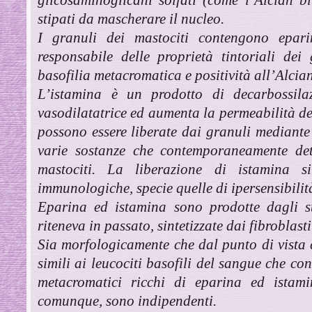
stipati da mascherare il nucleo.
I granuli dei mastociti contengono epar
responsabile delle proprietà tintoriali dei
basofilia metacromatica e positività all’Alcian
L’istamina è un prodotto di decarbossilaz
vasodilatatrice ed aumenta la permeabilità de
possono essere liberate dai granuli mediant
varie sostanze che contemporaneamente d
mastociti. La liberazione di istamina s
immunologiche, specie quelle di ipersensibili
Eparina ed istamina sono prodotte dagli st
riteneva in passato, sintetizzate dai fibroblast
Sia morfologicamente che dal punto di vista 
simili ai leucociti basofili del sangue che c
metacromatici ricchi di eparina ed istamin
comunque, sono indipendenti.