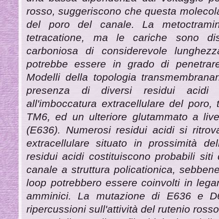
rosso, suggeriscono che questa molecola 
del poro del canale. La metoctrami
tetracatione, ma le cariche sono di
carboniosa di considerevole lunghezz
potrebbe essere in grado di penetrare
Modelli della topologia transmembrana
presenza di diversi residui acid
all'imboccatura extracellulare del poro, 
TM6, ed un ulteriore glutammato a livel
(E636). Numerosi residui acidi si ritro
extracellulare situato in prossimità de
residui acidi costituiscono probabili sit
canale a struttura policationica, sebbene
loop potrebbero essere coinvolti in leg
amminici. La mutazione di E636 e D6
ripercussioni sull'attività del rutenio rosso