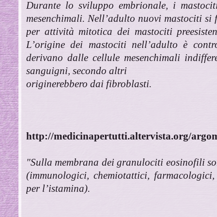
Durante lo sviluppo embrionale, i mastociti
mesenchimali. Nell’adulto nuovi mastociti s
per attività mitotica dei mastociti preesiste
L’origine dei mastociti nell’adulto è cont
derivano dalle cellule mesenchimali indiffere
sanguigni, secondo altri
originerebbero dai fibroblasti.
http://medicinapertutti.altervista.org/argo
"Sulla membrana dei granulociti eosinofili sono
(immunologici, chemiotattici, farmacologici
per l’istamina).