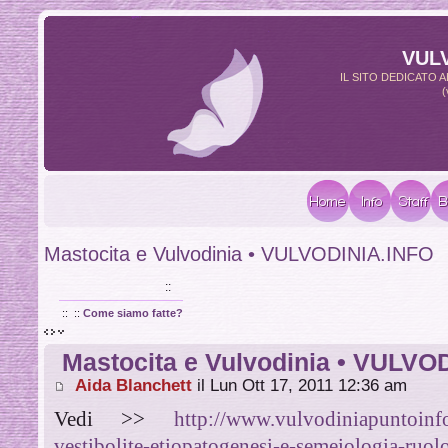
VUL
IL SITO DEDICATO
(
Mastocita e Vulvodinia • VULVODINIA.INFO
VULVODINIA.INFO
::
::
::
Come siamo fatte?
Mastocita e Vulvodinia • VULVO
Aida Blanchett
il Lun Ott 17, 2011 12:36 am
Vedi >>
http://www.vulvodiniapuntoinfo
vestibolite-etiopatogenesi-e-semeiologia-ruo