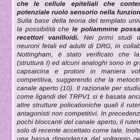
che le cellule epiteliali che co
potenziale ruolo sensorio nella funzion
Sulla base della teoria del templato un
la possibilità che
le poliammine possa
recettori vanilloidi.
Nei primi studi d
neuroni fetali ed adulti di DRG, in colla
Nottingham, è stato verificato che l
(struttura I) ed alcuni analoghi sono in gr
capsaicina e protoni in maniera vo
competitiva, suggerendo che la metoctr
canale aperto (10). Il razionale per stud
come ligandi del TRPV1 si è basata anc
altre strutture policationiche quali il ru
antagonisti non competitivi. In precedenza
pochi bloccanti del canale aperto, il rute
solo di recente accettato come tale. Inolt
una bassa dipendenza dal voltaggio per