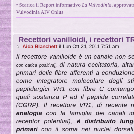
• Scarica il Report informativo
La Vulvodinia
, approvat
Vulvodinia AIV Onlus
Recettori vanilloidi, i recettori 
Aida Blanchett
il Lun Ott 24, 2011 7:51 am
Il recettore vanilloide è un canale non se
, di natura eccitatoria, al
con carica positiva]
primari delle fibre afferenti a conduzio
come integratore molecolare degli stim
peptidergici VR1 con fibre C contengon
quali sostanza P ed il peptide correlat
(CGRP). Il recettore VR1, di recente r
analogia
con la famiglia dei canali io
receptor potential),
è distribuito lun
primari
con il soma nei nuclei dorsali 