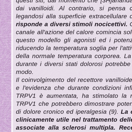
questi siti, dal momento che [3H]anand
dai vanilloidi. Al contrario, si pensa 
legandosi alla superficie extracellulare 
risponde a diversi stimoli nocicettivi.
C
canale all'azione del calore comincia sol
questo modello gli agonisti ed i poten
riducendo la temperatura soglia per l'atti
della normale temperatura corporea. La
durante i diversi stati dolorosi potrebb
modo.
Il coinvolgimento del recettore vanilloid
e l'evidenza che durante condizioni inf
TRPV1 è aumentata, ha stimolato la ri
TRPV1 che potrebbero dimostrare potenzi
di dolore cronico ed iperalgesia (9).
La 
clinicamente utile nel trattamento dell
associate alla sclerosi multipla. Re