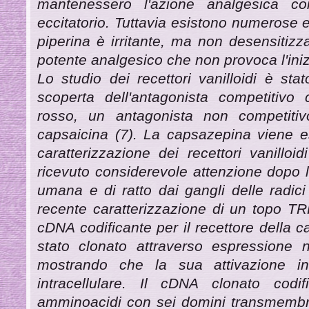
mantenessero l'azione analgesica co
eccitatorio. Tuttavia esistono numerose e
piperina è irritante, ma non desensitizza 
potente analgesico che non provoca l'iniz
Lo studio dei recettori vanilloidi è stat
scoperta dell'antagonista competitivo
rosso, un antagonista non competitiv
capsaicina (7). La capsazepina viene e
caratterizzazione dei recettori vanilloi
ricevuto considerevole attenzione dopo 
umana e di ratto dai gangli delle radici
recente caratterizzazione di un topo T
cDNA codificante per il recettore della c
stato clonato attraverso espressione n
mostrando che la sua attivazione inn
intracellulare. Il cDNA clonato cod
amminoacidi con sei domini transmemb