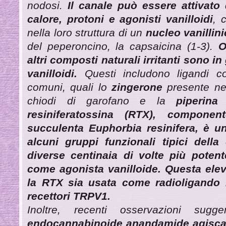
nodosi.
Il canale può essere attivato d
calore, protoni e agonisti vanilloidi
, 
nella loro struttura di un
nucleo vanillin
del peperoncino, la capsaicina (1-3).
O
altri composti naturali irritanti sono in 
vanilloidi.
Questi includono ligandi con 
comuni, quali lo
zingerone
presente ne
chiodi di garofano e la
piperina
n
resiniferatossina (RTX), component
succulenta Euphorbia resinifera, è u
alcuni gruppi funzionali tipici della
diverse centinaia di volte più poten
come agonista vanilloide. Questa eleva
la RTX sia usata come radioligando n
recettori TRPV1.
Inoltre, recenti osservazioni sug
endocannabinoide anandamide agisc