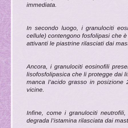
immediata.
In secondo luogo, i granulociti eos
cellule) contengono fosfolipasi che è i
attivanti le piastrine rilasciati dai mast
Ancora, i granulociti eosinofili pre
lisofosfolipasica che li protegge dai l
manca l’acido grasso in posizione 2 
vicine.
Infine, come i granulociti neutrofil
degrada l’istamina rilasciata dai mast