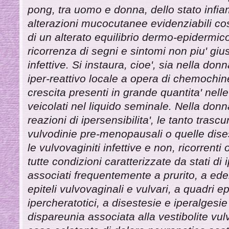
pong, tra uomo e donna, dello stato infia
alterazioni mucocutanee evidenziabili c
di un alterato equilibrio dermo-epidermic
ricorrenza di segni e sintomi non piu' giust
infettive. Si instaura, cioe', sia nella do
iper-reattivo locale a opera di chemochine,
crescita presenti in grande quantita' nelle
veicolati nel liquido seminale. Nella donna
reazioni di ipersensibilita', le tanto trascur
vulvodinie pre-menopausali o quelle dis
le vulvovaginiti infettive e non, ricorrent
tutte condizioni caratterizzate da stati di
associati frequentemente a prurito, a ed
epiteli vulvovaginali e vulvari, a quadri ep
ipercheratotici, a disestesie e iperalgesie 
dispareunia associata alla vestibolite vu