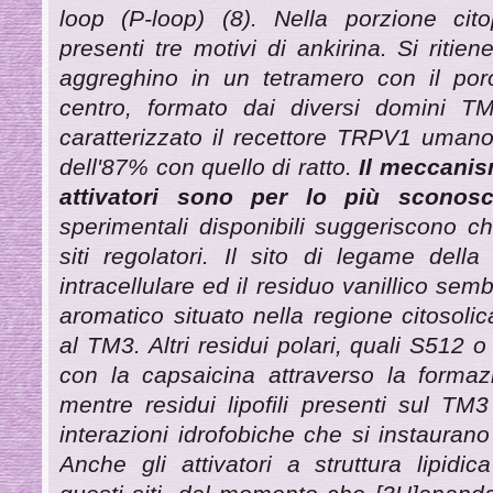
loop (P-loop) (8). Nella porzione cit
presenti tre motivi di ankirina. Si ritiene
aggreghino in un tetramero con il por
centro, formato dai diversi domini T
caratterizzato il recettore TRPV1 uman
dell'87% con quello di ratto.
Il meccanism
attivatori sono per lo più sconosci
sperimentali disponibili suggeriscono che
siti regolatori. Il sito di legame del
intracellulare ed il residuo vanillico sem
aromatico situato nella regione citosoli
al TM3. Altri residui polari, quali S512 
con la capsaicina attraverso la formaz
mentre residui lipofili presenti sul TM3
interazioni idrofobiche che si instaura
Anche gli attivatori a struttura lipidi