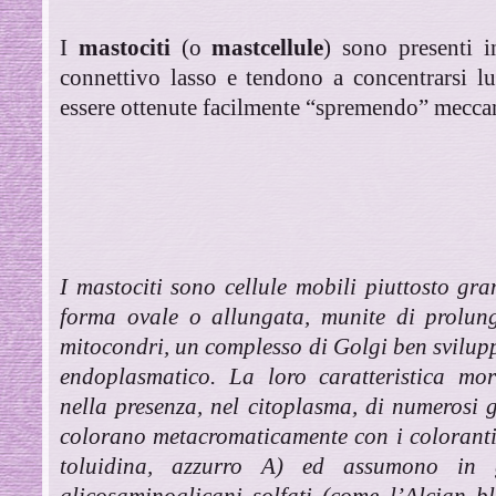
I
mastociti
(o
mastcellule
) sono presenti i
connettivo lasso e tendono a concentrarsi l
essere ottenute facilmente “spremendo” meccan
I mastociti sono cellule mobili piuttosto gr
forma ovale o allungata, munite di prolung
mitocondri, un complesso di Golgi ben sviluppa
endoplasmatico. La loro caratteristica mor
nella presenza, nel citoplasma, di numerosi g
colorano metacromaticamente con i coloranti 
toluidina, azzurro A) ed assumono in g
glicosaminoglicani solfati (come l’Alcian b