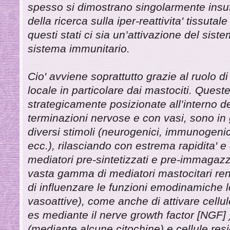
spesso si dimostrano singolarmente insuf
della ricerca sulla iper-reattivita' tissut
questi stati ci sia un’attivazione del sist
sistema immunitario.
Cio' avviene soprattutto grazie al ruolo di 
locale in particolare dai mastociti. Queste
strategicamente posizionate all’interno de
terminazioni nervose e con vasi, sono in
diversi stimoli (neurogenici, immunogenic
ecc.), rilasciando con estrema rapidita' e 
mediatori pre-sintetizzati e pre-immagazzi
vasta gamma di mediatori mastocitari re
di influenzare le funzioni emodinamiche 
vasoattive), come anche di attivare cellu
es mediante il nerve growth factor [NGF] 
(mediante alcune citochine) e cellule resi