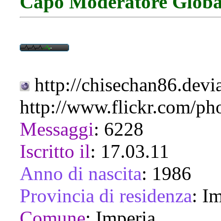
Capo Moderatore Globa
http://chisechan86.devi
http://www.flickr.com/ph
Messaggi
:
6228
Iscritto il
:
17.03.11
Anno di nascita
:
1986
Provincia di residenza
:
Im
Comune
:
Imperia