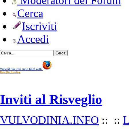
Moderatori del Forum
Cerca
Iscriviti
Accedi
•
Vulvodinia.info runs best with
Mozilla Firefox
Inviti al Risveglio
•
VULVODINIA.INFO
::
::
L