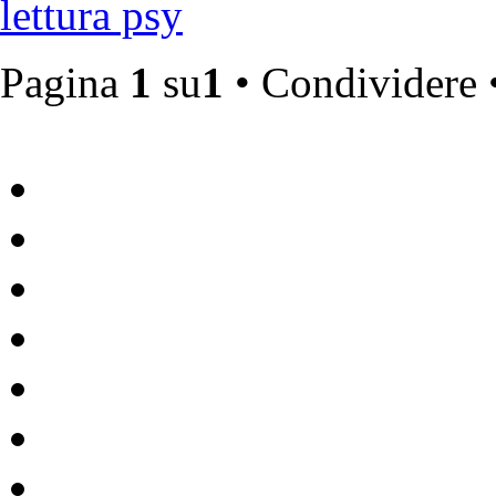
lettura psy
Pagina
1
su
1
• Condividere 
Vulvodinia.info runs best with
Mozilla Firefox