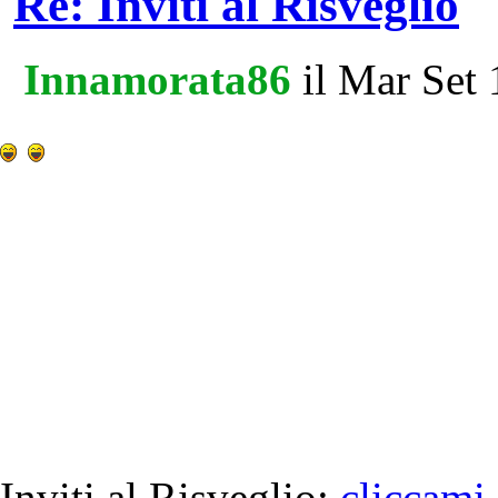
Re: Inviti al Risveglio
Innamorata86
il Mar Set
Inviti al Risveglio:
cliccami