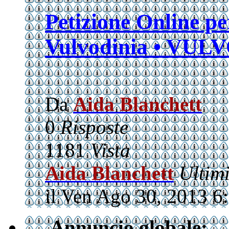
Petizione Online pe
Vulvodinia • VU
Da
Aida Blanchett
0
Risposte
1181
Vista
Aida Blanchett
Ultim
il Ven Ago 30, 2013 6
Annuncio globale: