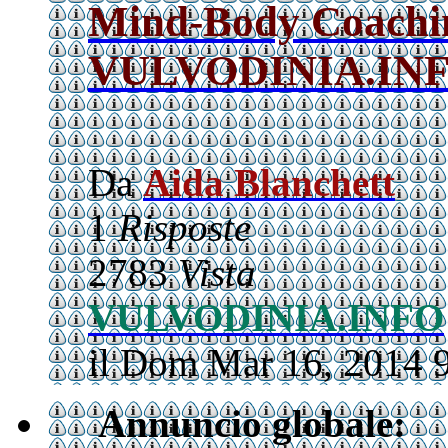
Mind-Body Coachin
VULVODINIA.IN
Da
Aida Blanchett
1
Risposte
2783
Vista
VULVODINIA.INFO
il Dom Mar 16, 2014 
Annuncio globale: