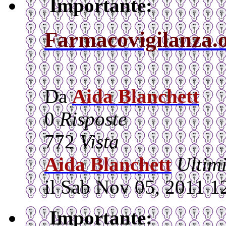
Importante:
Farmacovigilanza.o
Da
Aida Blanchett
0
Risposte
772
Vista
Aida Blanchett
Ultim
il Sab Nov 05, 2011 1
Importante: