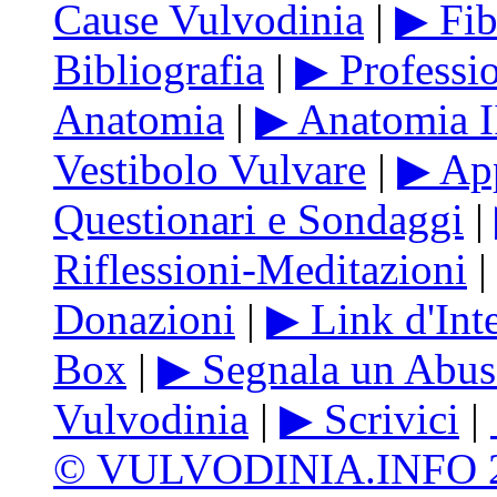
Cause Vulvodinia
|
▶ Fib
Bibliografia
|
▶ Professio
Anatomia
|
▶ Anatomia I
Vestibolo Vulvare
|
▶ App
Questionari e Sondaggi
|
Riflessioni-Meditazioni
|
Donazioni
|
▶ Link d'Int
Box
|
▶ Segnala un Abu
Vulvodinia
|
▶ Scrivici
|
© VULVODINIA.INFO 201