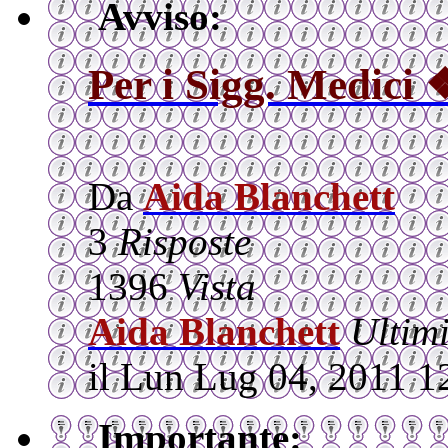
Avviso:
Per i Sigg. Medici 
Da
Aida Blanchett
3
Risposte
1396
Vista
Aida Blanchett
Ultim
il Lun Lug 04, 2011 1
Importante: