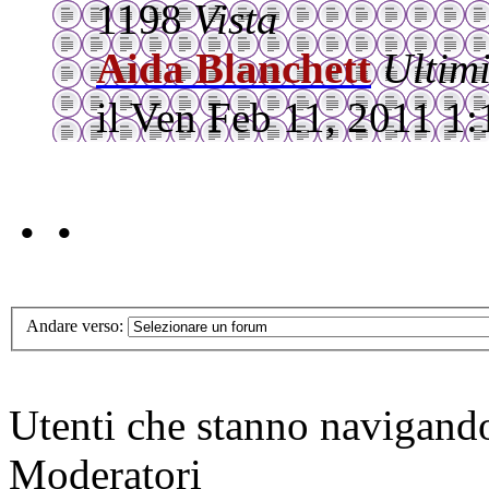
1198
Vista
Aida Blanchett
Ultim
il Ven Feb 11, 2011 1
• •
Andare verso:
Utenti che stanno navigand
Moderatori