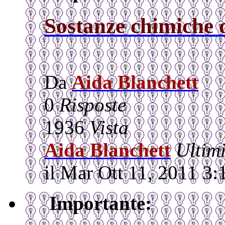
Sostanze chimiche 
Da
Aida Blanchett
0
Risposte
1936
Vista
Aida Blanchett
Ultim
il Mar Ott 11, 2011 3
Importante: