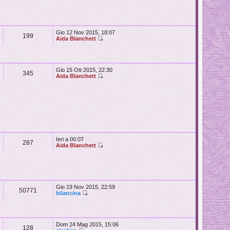
Gio 12 Nov 2015, 18:07
199
Aida Blanchett
Gio 15 Ott 2015, 22:30
345
Aida Blanchett
Ieri a 00:07
287
Aida Blanchett
Gio 19 Nov 2015, 22:59
50771
bilancina
Dom 24 Mag 2015, 15:06
128