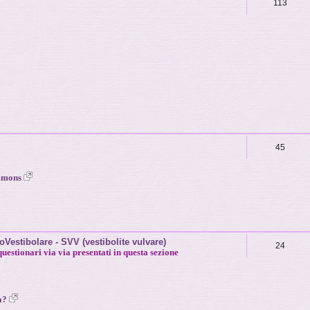
113
45
Simons
estibolare - SVV (vestibolite vulvare)
24
questionari via via presentati in questa sezione
ia?