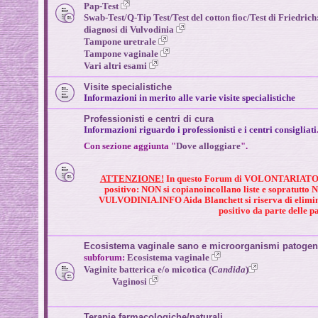
Pap-Test
Swab-Test/Q-Tip Test/Test del cotton fioc/
Test di Friedrich
diagnosi di Vulvodinia
Tampone uretrale
Tampone vaginale
Vari altri esami
Visite specialistiche
Informazioni in merito alle varie visite specialistiche
Professionisti e centri di cura
Informazioni riguardo i professionisti e i centri consigliati
Con sezione aggiunta "
Dove alloggiare
".
ATTENZIONE!
In questo Forum di VOLONTARIAT
positivo: NON si copianoincollano liste e sopratutto NO
VULVODINIA.INFO Aida Blanchett si riserva di elim
positivo da parte delle pa
Ecosistema vaginale sano e microorganismi patogen
subforum:
Ecosistema vaginale
Vaginite batterica e/o micotica (
Candida
)
Vaginosi
Terapie farmacologiche/naturali