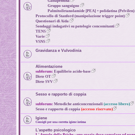
Gabapentina
Gruppo sanguigno
Palmitoiletanolamide [PEA] + polidatina (Pelvilen
Protocollo di Stanford (manipolazione trigger point)
Questionari di Aida
Sondaggi indagativi su patologie concomitanti
TENS
Varie
VSNS
Gravidanza e Vulvodinia
Alimentazione
subforum:
Equilibrio acido-base
Diete OT
Diete SVV
Sesso e rapporto di coppia
subforum:
Metodiche anticoncenzionali
(accesso libero)
Sesso e rapporto di coppia
(accesso riservato)
Igiene
Consigli per una corretta igiene intima
L'aspetto psicologico
L' Angolo della Psiche - uno spazio dove consolare ed esse