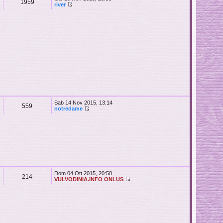
1959
river
Sab 14 Nov 2015, 13:14
559
notredame
Dom 04 Ott 2015, 20:58
214
VULVODINIA.INFO ONLUS