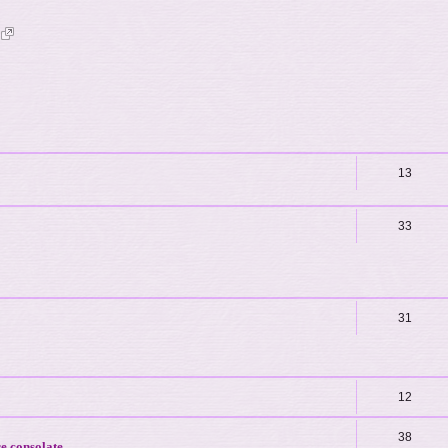
)
13
33
31
12
38
re consolate