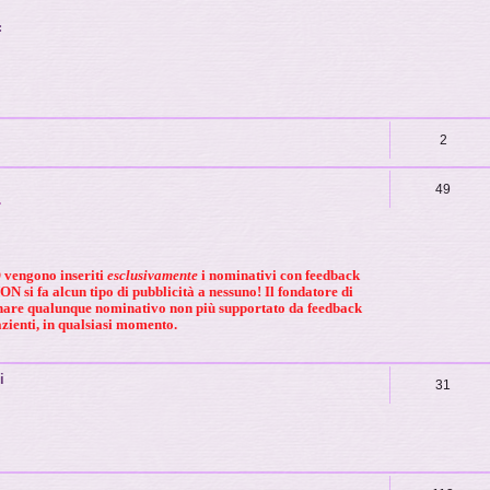
:
2
49
.
O
vengono inseriti
esclusivamente
i nominativi con feedback
N si fa alcun tipo di pubblicità a nessuno! Il fondatore di
inare qualunque nominativo
non più supportato da feedback
zienti,
in qualsiasi momento.
i
31