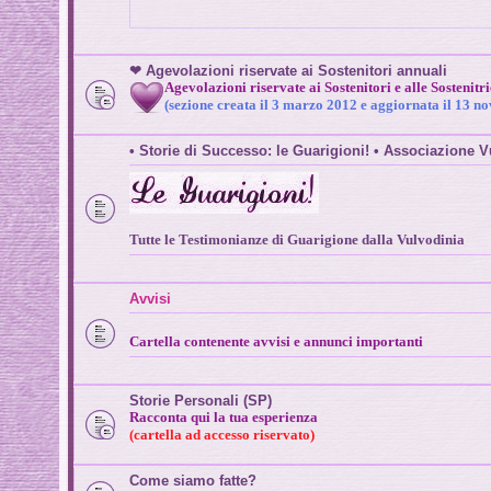
❤ Agevolazioni riservate ai Sostenitori annuali
Agevolazioni riservate ai Sostenitori e alle Sostenitr
(sezione creata il 3 marzo 2012 e aggiornata il 13 
• Storie di Successo: le Guarigioni! • Associazione
Tutte le Testimonianze di Guarigione dalla Vulvodinia
Avvisi
Cartella contenente avvisi e annunci importanti
Storie Personali (SP)
Racconta qui la tua esperienza
(cartella ad accesso riservato)
Come siamo fatte?