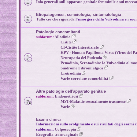
Info generali sull'apparato genitale femminile e sui mecca
Etiopatogenesi, semeiologia, sintomatologia
Tutto ciò che riguarda
l'insorgere della Vulvodinia e i suo
Patologie concomitanti
subforum:
A
llodinia
Cistite
CI-Cistite Interstiziale
HPV - Human Papilloma Virus (Virus del P
Neuropatia del Pudendo
Penodinia, Scrotodinia: la Vulvodinia al ma
Sindrome Fibromialgica
Uretrodinia
Varie correlate comorbilità
Altre patologie dell'apparato genitale
subforum:
Endometriosi
MST-Malattie sessualmente trasmesse
Varie
Esami clinici
Informazioni sullo svolgimento e sui risultati degli esami c
subforum:
Colposcopia
Ecografia transvaginale