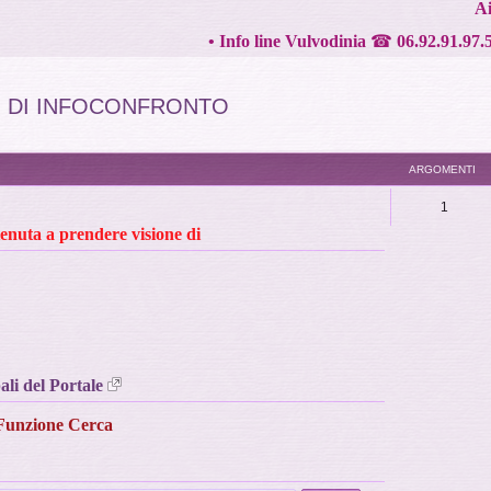
Ai
•
Info line Vulvodinia
☎
06.92.91.97.
TO DI INFOCONFRONTO
ARGOMENTI
1
tenuta a prendere visione di
i del Portale
 Funzione Cerca