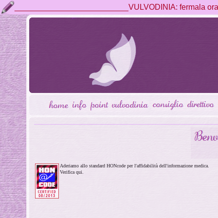
__________________________VULVODINIA: fermala ora, 
Aderiamo allo standard HONcode per l'affidabilità dell'informazione medica.
Verifica qui.