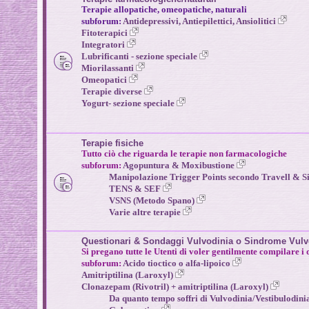
Terapie allopatiche, omeopatiche, naturali
subforum:
Antidepressivi, Antiepilettici, Ansiolitici
Fitoterapici
Integratori
Lubrificanti - sezione speciale
Miorilassanti
Omeopatici
Terapie diverse
Yogurt
- sezione speciale
Terapie fisiche
Tutto ciò che riguarda le terapie non farmacologiche
subforum:
Agopuntura & Moxibustione
Manipolazione Trigger Points secondo Travell & 
TENS & SEF
VSNS (Metodo Spano)
Varie altre terapie
Questionari & Sondaggi Vulvodinia o Sindrome VulvoV
Si pregano tutte le Utenti di voler gentilmente compilare i 
subforum:
Acido tioctico o alfa-lipoico
Amitriptilina (Laroxyl)
Clonazepam (Rivotril) + amitriptilina (Laroxyl)
Da quanto tempo soffri di Vulvodinia/Vestibulodin