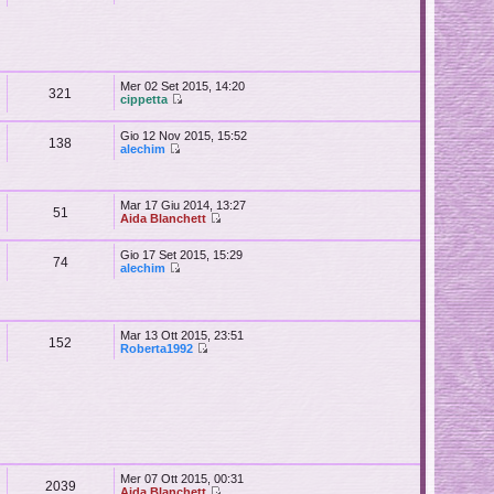
Mer 02 Set 2015, 14:20
321
cippetta
Gio 12 Nov 2015, 15:52
138
alechim
Mar 17 Giu 2014, 13:27
51
Aida Blanchett
Gio 17 Set 2015, 15:29
74
alechim
Mar 13 Ott 2015, 23:51
152
Roberta1992
Mer 07 Ott 2015, 00:31
2039
Aida Blanchett