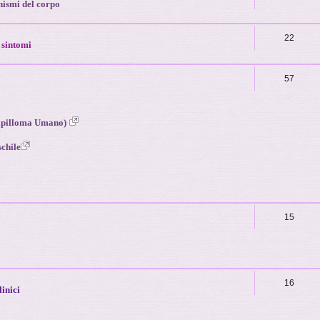
nismi del corpo
22
i sintomi
57
apilloma Umano)
schile
15
16
linici