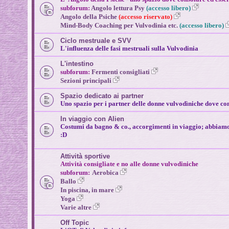
subforum:
Angolo lettura Psy
(accesso libero)
Angolo della Psiche
(accesso riservato)
Mind-Body Coaching per Vulvodinia
etc.
(accesso libero)
Ciclo mestruale e SVV
L'influenza delle fasi mestruali sulla Vulvodinia
L'intestino
subforum:
Fermenti consigliati
Sezioni principali
Spazio dedicato ai partner
Uno spazio per i partner delle donne vulvodìniche dove con
In viaggio con Alien
Costumi da bagno & co., accorgimenti in viaggio; abbiamo
:D
Attività sportive
Attività consigliate e no alle donne vulvodiniche
subforum:
Aerobica
Ballo
In piscina, in mare
Yoga
Varie altre
Off Topic