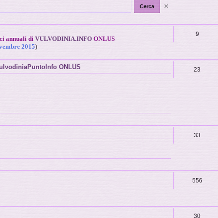
9
ici annuali di
VULVODINIA.INFO
ONLUS
novembre 2015
)
 VulvodiniaPuntoInfo ONLUS
23
33
556
30