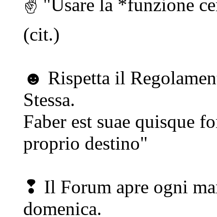
✌ "Usare la *funzione cer
(cit.)
☻ Rispetta il Regolament
Stessa.
Faber est suae quisque fo
proprio destino"
❢ Il Forum apre ogni mar
domenica.