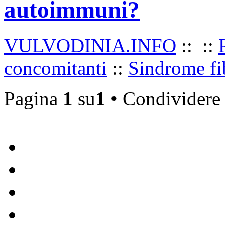
autoimmuni?
Vulvodinia.info runs best with
Mozilla Firefox
VULVODINIA.INFO
::
::
concomitanti
::
Sindrome fi
Pagina
1
su
1
• Condividere