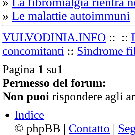
»
La fibromialgia rientra 
»
Le malattie autoimmuni
VULVODINIA.INFO
::
::
concomitanti
::
Sindrome fi
Pagina
1
su
1
Permesso del forum:
Non puoi
rispondere agli a
Indice
©
phpBB |
Contatto
|
Seg