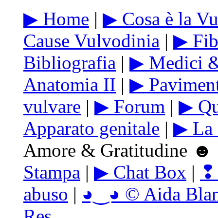
▶ Home
|
▶ Cosa è la Vu
Cause Vulvodinia
|
▶ Fib
Bibliografia
|
▶ Medici &
Anatomia II
|
▶ Paviment
vulvare
|
▶ Forum
|
▶ Qu
Apparato genitale
|
▶ La 
Amore & Gratitudine ☻ 
Stampa
|
▶ Chat Box
|
❢ 
abuso
|
◕‿◕ © Aida Blanc
Res.