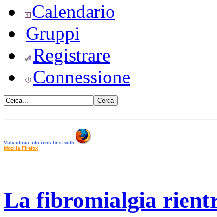
Calendario
Gruppi
Registrare
Connessione
•
Vulvodinia.info runs best with
Mozilla Firefox
La fibromialgia rientr
•