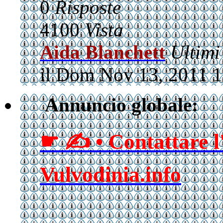
0
Risposte
4100
Vista
Aida Blanchett
Ultimi
il Dom Nov 13, 2011 
Annuncio globale:
☛ ✍ • Contattare l
Vulvodinia.info