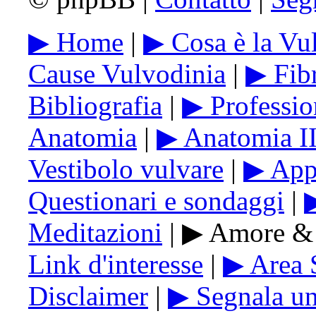
▶ Home
|
▶ Cosa è la Vu
Cause Vulvodinia
|
▶ Fib
Bibliografia
|
▶ Profession
Anatomia
|
▶ Anatomia I
Vestibolo vulvare
|
▶ Appa
Questionari e sondaggi
|
▶
Meditazioni
| ▶ Amore & 
Link d'interesse
|
▶ Area 
Disclaimer
|
▶ Segnala u