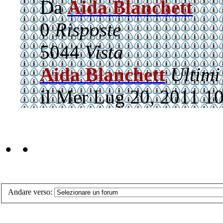
Da
Aida Blanchett
0
Risposte
5044
Vista
Aida Blanchett
Ultimi
il Mer Lug 20, 2011 1
• •
Andare verso: