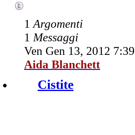
1
Argomenti
1
Messaggi
Ven Gen 13, 2012 7:3
Aida Blanchett
Cistite
cistite.info e brucio
intimo cistite.info e