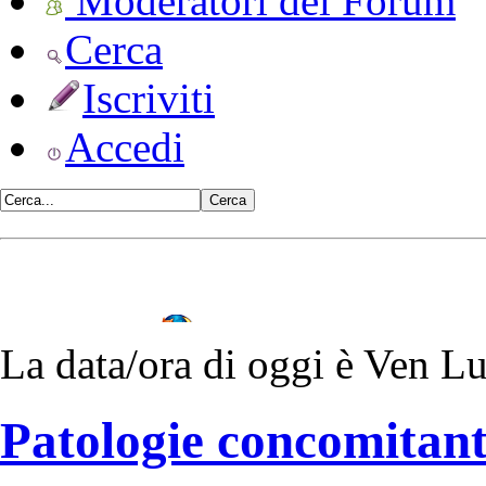
Moderatori del Forum
Cerca
Iscriviti
Accedi
•
Vulvodinia.info runs best with
La data/ora di oggi è Ven L
Mozilla Firefox
Patologie concomitant