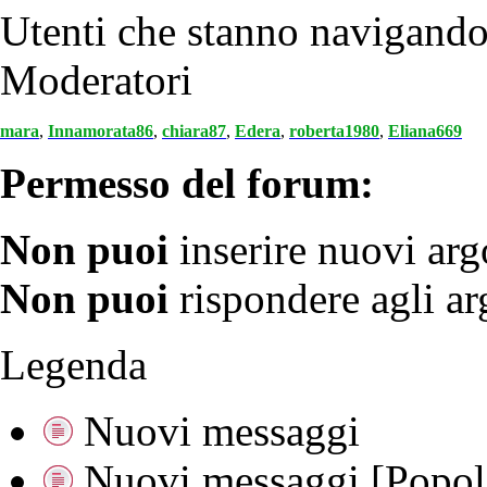
Utenti che stanno navigand
Moderatori
mara
,
Innamorata86
,
chiara87
,
Edera
,
roberta1980
,
Eliana669
Permesso del forum:
Non puoi
inserire nuovi ar
Non puoi
rispondere agli a
Legenda
Nuovi messaggi
Nuovi messaggi [Popola