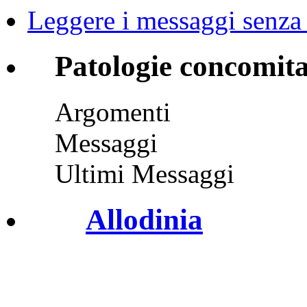
•
Leggere i messaggi senza 
Patologie concomita
Vulvodinia.info runs best with
Mozilla Firefox
Argomenti
Messaggi
Ultimi Messaggi
Allodinia