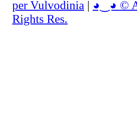
per Vulvodinia
|
◕‿◕ © Ai
Rights Res.