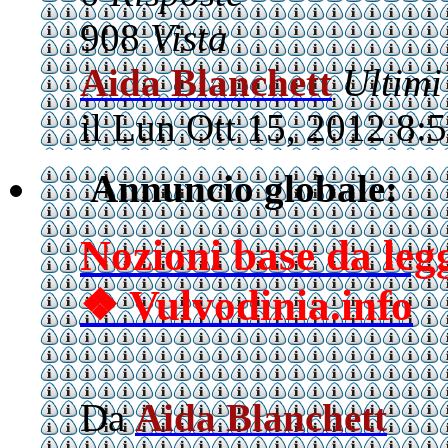
908
Vista
Aida Blanchett
Ultimi
il Lun Ott 15, 2012 8:
Annuncio globale:
Nozioni base da le
❖ Vulvodinia.info
Da
Aida Blanchett