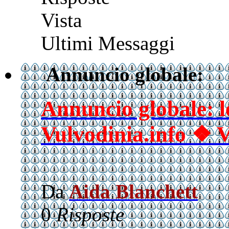
Vista
Ultimi Messaggi
Annuncio globale:
Annuncio globale: l
Vulvodinia.info ❖ V
Da
Aida Blanchett
0
Risposte