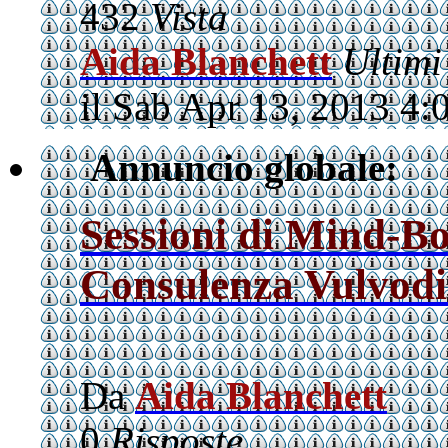
432
Vista
Aida Blanchett
Ultimi
il Sab Apr 13, 2013 4:
Annuncio globale:
Sessioni di Mind-B
Consulenza Vulvodi
Da
Aida Blanchett
0
Risposte