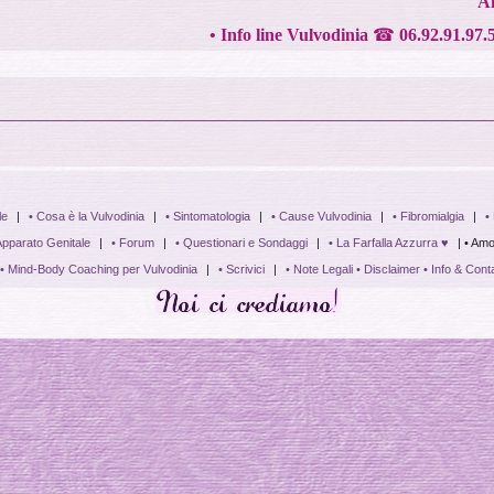
Ai
•
Info line Vulvodinia
☎
06.92.91.97.
le
|
• Cosa è la Vulvodinia
|
• Sintomatologia
|
• Cause Vulvodinia
|
• Fibromialgia
|
•
Apparato Genitale
|
• Forum
|
• Questionari e Sondaggi
|
• La Farfalla Azzurra ♥
| • Amo
• Mind-Body Coaching per Vulvodinia
|
• Scrivici
|
• Note Legali • Disclaimer • Info & Conta