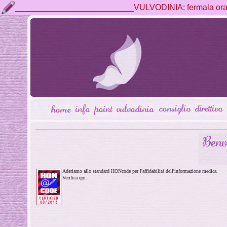
__________________________VULVODINIA: fermala ora, 
Aderiamo allo standard HONcode per l'affidabilità dell'informazione medica.
Verifica qui.