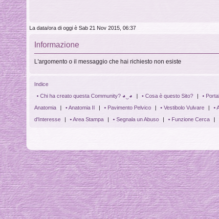
La data/ora di oggi è Sab 21 Nov 2015, 06:37
Informazione
L'argomento o il messaggio che hai richiesto non esiste
Indice
• Chi ha creato questa Community? ◕‿◕
|
• Cosa è questo Sito?
|
• Porta
Anatomia
|
• Anatomia II
|
• Pavimento Pelvico
|
• Vestibolo Vulvare
|
• 
d'Interesse
|
• Area Stampa
|
• Segnala un Abuso
|
• Funzione Cerca
|