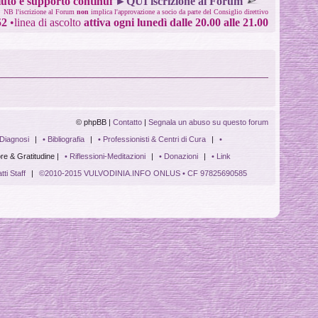
uto e supporto continui
►QUI iscrizione al Forum
NB l'iscrizione al Forum
non
implica l'approvazione a socio da parte del Consiglio direttivo
52
•
linea di ascolto
attiva ogni lunedì dalle 20.00 alle 21.00
©
phpBB |
Contatto
|
Segnala un abuso su questo forum
 Diagnosi
|
• Bibliografia
|
• Professionisti & Centri di Cura
|
•
re & Gratitudine |
• Riflessioni-Meditazioni
|
• Donazioni
|
• Link
tti Staff
|
©2010-2015 VULVODINIA.INFO ONLUS • CF 97825690585