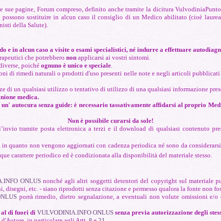
e sue pagine, Forum compreso, definito anche tramite la dicitura VulvodiniaPunto
ssono sostituire in alcun caso il consiglio di un Medico abilitato (cioè laureato i
nisti della Salute
).
do e in alcun caso a visite o esami
specialistici, né indurre a effettuare autodiagn
terapeutici che potrebbero
non
applicarsi ai vostri sintomi.
 diverse, poiché
ognuno è unico e speciale
.
i di rimedi naturali o prodotti d'uso presenti nelle note e negli articoli pubblicat
ze di un qualsiasi utilizzo o tentativo di utilizzo di una qualsiasi informazione pre
pinione medica.
 un' autocura senza guide: è necessario tassativamente affidarsi al proprio Medi
Non è possibile curarsi da sole!
l’invio tramite posta elettronica a terzi e il download di qualsiasi contenuto p
a in quanto non vengono aggiornati con cadenza periodica né sono da considerarsi 
ue carattere periodico ed è condizionata alla disponibilità del materiale stesso.
A.INFO ONLUS
nonché agli altri soggetti detentori del copyright sul materiale p
ni, disegni, etc. - siano riprodotti senza citazione e permesso qualora la fonte non fo
ONLUS
porrà rimedio, dietro segnalazione, a eventuali non volute omissioni e/o er
 al di fuori di
VULVODINIA.INFO ONLUS
senza previa autorizzazione degli stes
 d'Autore, in particolare agli Artt.
8
e
21
.