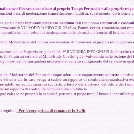
onalmente e liberamente in base al proprio Tempo Personale e alle proprie esige
 operazioni base di moderazione (cancellazione, modifica, spostamento, divisione e
ane grazie a una
intercomunicazione continua interna
e sono
strutturati
e
costant
anizzazione di
VULVODINIA.INFO ONLUS
(Sito, Forum, eventi, comunicazioni ester
nne sofferenti e in azioni di moderazione delle discussioni nonché di intercomunic
lla Moderazione del Forum può decidere di rinunciare al proprio ruolo qualora rit
razione con un Supervisore generale di
VULVODINIA.INFO ONLUS
da lei scelto (c
ratuito in Forum un servizio di Mind-Body Coaching per Vulvodinia nella sezione de
 in ogni post del Forum qualora necessario al corretto svolgimento del servizio in qu
 dei Moderatori del Forum chiunque adotti un comportamento scorretto o lesivo del
o Sistema e/o in caso venga a cadere un rapporto di continuità comunicativa e/o fi
ue adotti un comportamento scorretto o lesivo della privacy del Sito e del Forum,
ere un rapporto di continuità comunicativa e/o fiducia.
ual volta se ne presenti la necessità, pertanto si prega tutta l'Utenza di consultare
di seguito.
! Per favore, prima di contattare lo Staff: