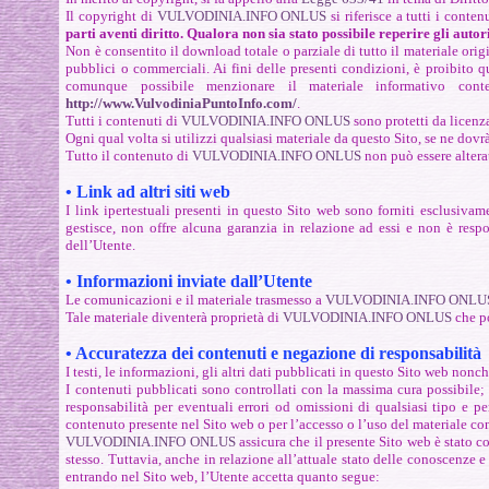
Il copyright di
VULVODINIA.INFO ONLUS
si riferisce a tutti i conte
parti aventi diritto.
Qualora non sia stato possibile reperire gli auto
Non è consentito il download totale o parziale di tutto il materiale ori
pubblici o commerciali. Ai fini delle presenti condizioni, è proibito q
comunque possibile menzionare il materiale informativo con
http://www.VulvodiniaPuntoInfo.com/
.
Tutti i contenuti di
VULVODINIA.INFO ONLUS
sono protetti da licenz
Ogni qual volta si utilizzi qualsiasi materiale da questo Sito, se ne dovrà
Tutto il contenuto di
VULVODINIA.INFO ONLUS
non può essere alterat
•
Link ad altri siti web
I link ipertestuali presenti in questo Sito web sono forniti esclusivam
gestisce, non offre alcuna garanzia in relazione ad essi e non è respo
dell’Utente.
•
Informazioni inviate dall’Utente
Le comunicazioni e il materiale trasmesso a
VULVODINIA.INFO ONLU
Tale materiale diventerà proprietà di
VULVODINIA.INFO ONLUS
che po
•
Accuratezza dei contenuti e negazione di responsabilità
I testi, le informazioni, gli altri dati pubblicati in questo Sito web nonch
I contenuti pubblicati sono controllati con la massima cura possibile; 
responsabilità per eventuali errori od omissioni di qualsiasi tipo e p
contenuto presente nel Sito web o per l’accesso o l’uso del materiale cont
VULVODINIA.INFO ONLUS
assicura che il presente Sito web è stato c
stesso. Tuttavia, anche in relazione all’attuale stato delle conoscenze e
entrando nel Sito web, l’Utente accetta quanto segue: