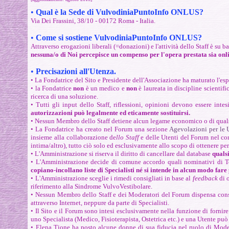
•
Qual è la Sede di VulvodiniaPuntoInfo ONLUS?
Via Dei Frassini, 38/10 - 00172 Roma - Italia.
•
Come si sostiene VulvodiniaPuntoInfo ONLUS?
Attraverso erogazioni liberali (=donazioni) e l'attività dello Staff è su
nessuna/o di Noi percepisce un compenso per l'opera prestata sia onlin
•
Precisazioni all'Utenza.
• La Fondatrice del Sito e Presidente dell'Associazione ha maturato l'espe
• la Fondatrice
n
on
è un medico e
non
è laureata in discipline scientifi
ricerca di una soluzione.
• Tutti gli input dello Staff, riflessioni, opinioni devono essere intes
autorizzazioni può legalmente ed eticamente sostituirsi.
• Nessun Membro dello Staff detiene alcun legame economico o di qualsi
• La Fondatrice ha creato nel Forum una sezione
Agevolazioni per le U
insieme alla collaborazione de
llo Staff
e delle Utenti del Forum nel cors
intima/altro), tutto ciò solo ed esclusivamente allo scopo di ottenere pe
•
L'Amministrazione
si riserva il diritto di cancellare dal database
quals
• L'Amministrazione decide di comune accordo quali nominativi di Ter
copiano-incollano liste di Specialisti né si intende in alcun modo fare
•
L'Amministrazione
sceglie i rimedi consigliati in base al
feedback
di 
riferimento alla Sindrome VulvoVestibolare.
• Nessun Membro dello Staff e dei Moderatori del Forum dispensa cons
attraverso Internet, neppure da parte di Specialisti.
• Il Sito e il Forum sono intesi esclusivamente nella funzione di fornir
uno Specialista (Medico, Fisioterapista, Ostetrica etc.) e una Utente può i
• Elena Tione ha posto alcune donne di sua fiducia nel ruolo di Moder