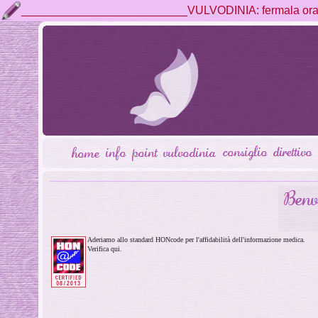
__________________________VULVODINIA: fermala ora, 
Aderiamo allo standard HONcode per l'affidabilità dell'informazione medica.
Verifica qui.