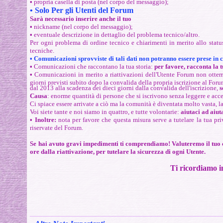
•
propria casella di posta
(nel corpo del messaggio);
• Solo Per gli Utenti del Forum
Sarà necessario inserire anche il tuo
•
nickname
(nel corpo del messaggio);
•
eventuale descrizione in dettaglio del problema tecnico/altro.
Per ogni problema di ordine tecnico e chiarimenti in merito allo status
tecniche.
•
Comunicazioni sprovviste di tali dati non potranno essere prese in 
•
Comunicazioni che raccontano la tua storia:
p
er favore, racconta la 
•
Comunicazioni in merito a riattivazioni dell'Utente Forum non otterran
giorni previsti subito dopo la convalida della propria iscrizione al Foru
dal 2013 alla scadenza dei dieci giorni dalla convalida dell'iscrizione,
s
Causa
: enorme quantità di persone che si iscrivono senza leggere e acc
Ci spiace essere arrivate a ciò ma la comunità è diventata molto vasta, 
Voi siete tante e noi siamo in quattro, e tutte volontarie:
aiutaci ad aiut
• Inoltre:
nota per favore che questa misura serve a tutelare la tua pri
riservate del Forum.
Se hai avuto gravi impedimenti ti comprendiamo! Valuteremo il tuo caso
ore dalla riattivazione, per tutelare la sicurezza di ogni Utente.
Ti ricordiamo in