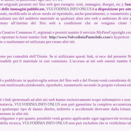
nuti originali presenti nel Sito web (per esempio: testi, immagini, disegni, etc.).
Son
ri delle immagini pubblicate,
VULVODINIA.INFO ONLUS
è a disposizione per attr
ginale, modificarlo in alcun modo né riprodurlo, anche parzialmente, o trasmetterlo p
ualsiasi uso del suddetto materiale su qualsiasi altro sito web o ambiente di rete
tenuto all’interno del Sito web a condizione che ne vengano citate 
a Creative Commons ©, registrati e protetti tramite il servizio MyFreeCopyright.co
 riportare la fonte tramite link:
http://www.VulvodiniaPuntoInfo.com/
o hypertext
o o trasformato né utilizzato per creare altri siti.
ente per comodità dell’Utente. Se si utilizzano questi link, si esce dal presente 
nsabile per il materiale in essi contenuto. L’accesso ai siti web esterni tramite l
S
e pubblicato in qualsivoglia settore del Sito web e del
Forum
verrà considerato di
trà riutilizzarlo,rielaborarlo, riprodurlo, trasmetterlo secondo la propria volontà e
é i link ipertestuali ad altri siti web
hanno esclusivamente scopo
informativo e non 
tuttavia,
VULVODINIA.INFO ONLUS
non può garantirne la completa accuratezza
er qualunque tipo di danno diretto, indiretto o accidentale derivante dalla lettur
enuto in altri siti.
onfigurato e per quanto possibile verrà gestito applicando ogni ragionevole tecnica
 della tecnica,
VULVODINIA.INFO ONLUS
non può escludere che si verifichino ta