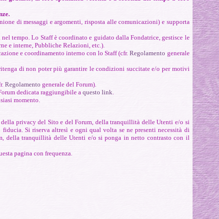
nze.
 unione di messaggi e argomenti, risposta alle comunicazioni) e supporta
i
nel tempo. Lo Staff è coordinato e guidato dalla Fondatrice, gestisce le
ne e interne, Pubbliche Relazioni, etc.).
azione e coordinamento interno con lo Staff (cfr.
Regolamento
generale
enga di non poter più garantire le condizioni succitate e/o per motivi
fr.
Regolamento
generale del Forum).
l Forum dedicata raggiungibile a
questo link
.
alsiasi momento.
la privacy del Sito e del Forum, della tranquillità delle Utenti e/o si
ducia. Si riserva altresì e ogni qual volta se ne presenti necessità di
 della tranquillità delle Utenti e/o si ponga in netto contrasto con il
 questa pagina con frequenza.