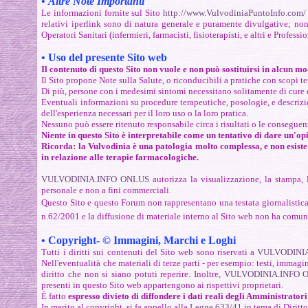
•
Altre Note Importanti
Le informazioni fornite sul Sito
http://www.VulvodiniaPuntoInfo.com/
relativi iperlink
sono di natura generale e puramente divulgative; non po
Operatori Sanitari (infermieri, farmacisti, fisioterapisti, e altri
e Professio
• Uso del presente Sito web
Il contenuto di questo Sito non vuole e non può sostituirsi in alcun mo
Il Sito propone Note sulla Salute, o riconducibili a pratiche con scopi 
Di più, persone con i medesimi sintomi necessitano solitamente di cure
Eventuali informazioni su procedure terapeutiche, posologie, e descrizion
dell'esperienza necessari per il loro uso o la loro pratica.
Nessuno può essere ritenuto responsabile circa i risultati o le conseguen
Niente in questo Sito è interpretabile come un tentativo di dare un'o
Ricorda:
la Vulvodinia è una patologia molto complessa, e non esiste
in relazione alle terapie farmacologiche.
VULVODINIA.INFO ONLUS
autorizza la visualizzazione, la stampa, 
personale e non a fini commerciali.
Questo Sito e questo Forum non rappresentano una testata giornalistic
n.62/2001 e
la diffusione di materiale interno al Sito web non ha comunq
•
Copyright- © Immagini, Marchi e Loghi
Tutti i diritti sui contenuti del Sito web sono riservati a
VULVODINI
Nell'eventualità che materiali di terze parti - per esempio: testi, immagi
diritto che non si siano potuti reperire. Inoltre,
VULVODINIA.INFO 
presenti in questo Sito web appartengono ai rispettivi proprietari.
È fatto
espresso divieto di diffondere i dati reali degli Amministratori
In merito al copyright, si fa appello alla
Legge 633/41
in tema di Diritto