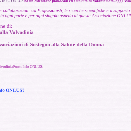
.INFO ONLUS
ha un'estensione
puntocom
ed è un Sito di Volontariato, oggi A
e collaborazioni coi Professionisti, le ricerche scientifiche e il suppor
in ogni parte e per ogni singolo aspetto di questa Associazione ONLU
ne di:
ulla Vulvodinia
ssociazioni di Sostegno alla Salute della Donna
 VulvodiniaPuntoInfo ONLUS:
Info ONLUS
?