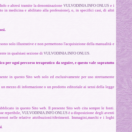
Info e altresì tramite la denominazione
VULVODINIA.INFO ONLUS
e i
n medicina e abilitato alla professione), o, in specifici casi, di altri
osi.
i sono solo illustrative e non permettono l'acquisizione della manualità e
sente in qualsiasi sezione di
VULVODINIA.INFO ONLUS
.
co per ogni percorso terapeutico da seguire, e questo vale sopratutto
resente in questo Sito web solo ed esclusivamente per uso strettamente
un mezzo di informazione o un prodotto editoriale ai sensi della legge
ubblicato in questo Sito web. Il presente Sito web cita sempre le fonti.
sse reperibile,
VULVODINIA.INFO ONLUS
è a disposizione degli aventi
rori nelle relative attribuzioni/riferimenti. Immagini,marchi e i loghi
si
.