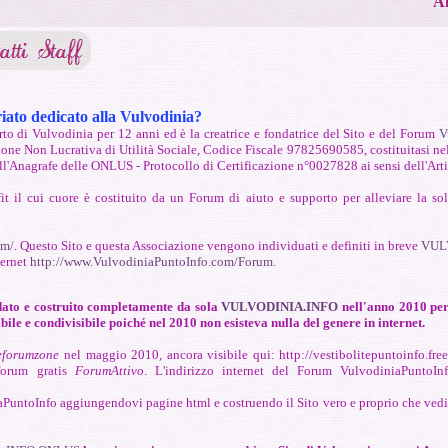
Ai
iato dedicato alla Vulvodinia?
to di Vulvodinia per 12 anni ed è la creatrice e fondatrice del Sito e del Forum
V
ne Non Lucrativa di Utilità Sociale, Codice Fiscale
97825690585, costituitasi nel
ell'Anagrafe delle ONLUS - Protocollo di Certificazione n°0027828 ai sensi dell'Ar
il cui cuore è costituito da un Forum di aiuto e supporto per alleviare la sol
om/
. Questo Sito e questa Associazione vengono individuati e definiti in breve
VUL
ternet
http://www.VulvodiniaPuntoInfo.com/Forum
.
dato e costruito completamente da sola
VULVODINIA.INFO
nell'anno 2010 per 
ile e condivisibile poiché nel 2010 non esisteva nulla del genere in internet.
eforumzone
nel maggio 2010, ancora visibile qui: http://vestibolitepuntoinfo.free
 forum gratis
ForumAttivo
. L'indirizzo internet del Forum VulvodiniaPuntoInf
aPuntoInfo aggiungendovi pagine html e costruendo il Sito vero e proprio che vedi 