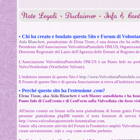
•
Chi ha creato e fondato questo Sito e Forum di Volontar
Aida Blanchett
, pseudonimo di Elena Tione, è una donna che ha soffer
Presidente dell'Associazione VulvodiniaPuntoInfo ONLUS, Organizzazio
Direzione Regionale del Lazio dell'Agenzia delle Entrate al Registro d
L'Associazione VulvodiniaPuntoInfo ONLUS è un Punto Info no profit 
VulvoVestibolare (Vestibolite Vulvare).
L'indirizzo internet di questo
Sito è
http://www.VulvodiniaPuntoInfo.c
Il Forum di questo Sito e di questa Associazione si trova all'indirizzo in
• P
erché questo sito ha l'estensione
.com
?
Elena Tione, aka Aida Blanchett
è web Master autodidatta e
ha fon
Punto Info di ConFronto e di ConForto sulla Vulvodinia che fosse visib
All'inizio costruì un forum sulla nota piattaforma di forum gratis
Fre
presente piattaforma phpBB tramite il noto fornitore di servizi
http://www.vulvodiniapuntoinfo.forumitalian.com
.
Grazie alla crescente attività del Forum la Fondatrice ampliò Vulvodini
creare un'estensione
.info
o
.org
come avrebbe preferito.