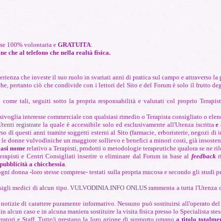
 base 100% volontaria e
GRATUITA
:
e che al telefono che nella realtà fisica.
rienza che investe il suo ruolo in svariati anni di pratica sul campo e attraverso la 
che, pertanto ciò che condivide con i lettori del Sito e del Forum è solo il frutto d
i come tali, seguiti sotto la propria responsabilità e valutati col proprio Terapis
voglia interesse commerciale con qualsiasi rimedio o Terapista consigliato o elen
tenti registrate
la quale è accessibile solo ed esclusivamente all'Utenza iscritta
e
o di questi anni tramite soggetti esterni al Sito (farmacie, erboristerie, negozi di i
r le donne vulvodìniche un maggiore sollievo e benefici a minori costi, già insosteni
iasi nome
relativo a Terapisti, prodotti o metodologie terapeutiche qualora se ne ril
apisti e Centri Consigliati inserire o eliminare dal Forum in base al
feedback
r
 pubblicità a chicchessia
.
ogni donna
-
loro stesse comprese- testati sulla propria mucosa e secondo gli studi p
igli medici di alcun tipo.
VULVODINIA.INFO ONLUS
rammenta a tutta l'Utenza 
e notizie di carattere puramente informativo. Nessuno può sostituirsi all'operato del
n alcun caso e in alcuna maniera sostituire la visita fisica presso lo Specialista stes
atori e Staff. Tutte/i prestano la loro azione di supporto umano
a titolo totalme