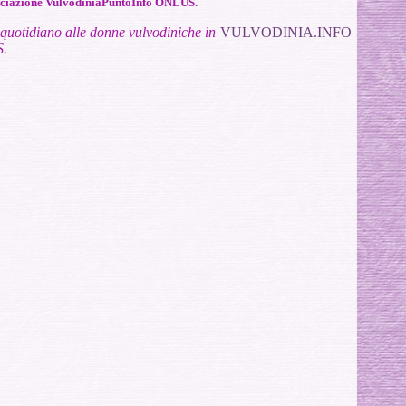
ssociazione VulvodiniaPuntoInfo ONLUS.
to quotidiano alle donne vulvodiniche in
VULVODINIA.INFO
S.