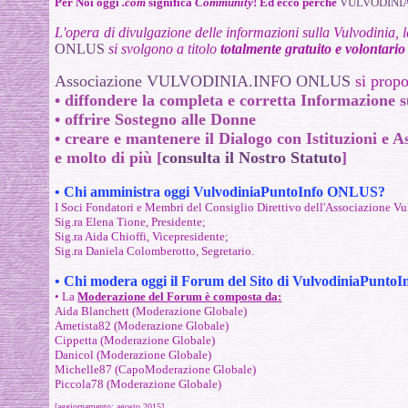
Per Noi oggi
.com
significa
Community
!
Ed ecco perché
VULVODINIA
L'opera di divulgazione delle informazioni sulla Vulvodinia, l
ONLUS
si svolgono a titolo
totalmente gratuito e volontario
Associazione VULVODINIA.INFO ONLUS
si propo
• diffondere la completa e corretta Informazione s
• offrire Sostegno alle Donne
• creare e mantenere il Dialogo con Istituzioni e A
e molto di più [
consulta il Nostro Statuto
]
•
Chi amministra oggi
VulvodiniaPuntoInfo ONLUS
?
I Soci Fondatori e Membri del Consiglio Direttivo dell'Associazione
Sig.ra Elena Tione, Presidente;
Sig.ra Aida Chioffi, Vicepresidente;
Sig.ra Daniela Colomberotto, Segretario.
•
Chi modera oggi il Forum del Sito di
VulvodiniaPunto
• La
Moderazione del Forum è composta da:
Aida Blanchett (Moderazione Globale)
Ametista82 (Moderazione Globale)
Cippetta (Moderazione Globale)
Danicol (Moderazione Globale)
Michelle87 (CapoModerazione Globale)
Piccola78 (Moderazione Globale)
[aggiornamento: agosto 2015]