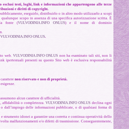
o esclusi testi, loghi, link e informazioni che appartengono alle terze
ibuzioni e diritti di copyright.
ubblicamente, eseguirlo, distribuirlo o in altro modo utilizzarlo a scopi
 a qualunque scopo in assenza di una specifica autorizzazione scritta. È
la fonte (
VULVODINIA.INFO ONLUS
) e il nome di dominio
m.
:
VULVODINIA.INFO ONLUS
.
Sito web.
VULVODINIA.INFO ONLUS
non ha esaminato tali siti, non li
ink ipertestuali presenti su questo Sito web è esclusiva responsabilità
 carattere
non riservato e non di proprietà.
d esigenze.
assumono alcun carattere di ufficialità.
, affidabilità o completezza.
VULVODINIA.INFO ONLUS
declina ogni
a o dall’impiego delle informazioni pubblicate, o di qualsiasi forma di
 e strumento idonei a garantire una corretta e continua operatività dello
lvolta malfunzionamenti e/o difetti di trasmissione. Conseguentemente,