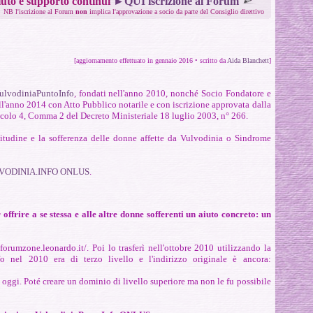
uto e supporto continui
►QUI iscrizione al Forum
NB l'iscrizione al Forum
non
implica l'approvazione a socio da parte del Consiglio direttivo
[aggiornamento effettuato in gennaio 2016
•
scritto da
Aida Blanchett
]
ulvodiniaPuntoInfo
, fondati nell'anno 2010, nonché Socio Fondatore e
l'anno 2014 con Atto Pubblico notarile e con iscrizione approvata dalla
ticolo 4, Comma 2 del Decreto Ministeriale 18 luglio 2003, n° 266.
itudine e la sofferenza delle donne affette da Vulvodinia o Sindrome
VODINIA.INFO ONLUS
.
offrire a se stessa e alle altre donne sofferenti un aiuto concreto: un
forumzone.leonardo.it/. Poi lo trasferì nell'ottobre 2010 utilizzando la
o nel 2010 era di terzo livello e l'indirizzo originale è ancora:
oggi. Poté creare un dominio di livello superiore ma non le fu possibile