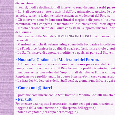
disposizione
.
• I tempi, modi e declinazioni di intervento sono da ognuna
scelti pers
• Lo Staff coopera a tutte le attività dell'organizzazione; gestisce le
psicologicamente le donne malate assieme ai Moderatori del Forum.
• Gli interventi sono fra loro
coordinati
al meglio delle possibilità um
comunicazioni e coopera alle funzioni e alle iniziative dell' intera org
• Il ruolo dei Moderatori del Forum consiste nel supporto umano alle do
del Forum).
• Un membro dello Staff di
VULVODINIA.INFO ONLUS
o un membro de
personali.
• Mansioni tecniche & webmastering a cura della Fondatrice
in collabo
• La Fondatrice fornisce in qualità di coach professionista a titolo g
• Lo Staff s
i riserva di apportare modifiche a qualsiasi parte del Sito e
•
Nota sulla Gestione dei Moderatori del Forum.
•
L'Amministrazione
si riserva di rimuovere
senza preavviso
dal Gruppo
ponga in netto contrasto con il
Regolamento
e profilo tenuto in quest
rimuovere senza preavviso dal Gruppo Staff del Sito & Forum
chiunq
Regolamento
e profilo tenuto in questo Sistema e/o in caso venga a cad
•
La lista dei Moderatori e dello Staff verrà aggiornata/modificata ogni q
•
Come cont @ ttarci
È possibile comunicare con lo Staff tramite il Modulo Contatti linkato 
• Per tutti
Per ottenere una risposta è necessario inserire per ogni comunicazione:
•
oggetto della comunicazione (nello spazio dell'oggetto);
•
nome e cognome (nel corpo del messaggio);