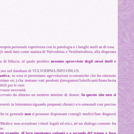
propria personale esperienza con la patologia e i lunghi studi su di essa.
egli studi fatti come malata di Vulvodinia e Vestibulodinia, alla disperata
ta di fiducia, al quale peraltro
nessuno sprovvisto degli stessi titoli e
cato nel database di
VULVODINIA.INFO ONLUS
.
 attiva
; in essa si presentano agevolazioni economiche che ha ottenuto
ntimo etc.) che trattano vari prodotti (integratori/lubrificanti/biancheria
bili per le cure.
evasse necessità.
icevuto da almeno un numero minimo di donne.
In questo sito non si
resenti in letteratura riguardo preparati chimici e/o ormonali con preciso
che in generale
non
si possono dispensare consigli medici/fare diagnosi
 Medico non avendone i titoli legali ed etici, né un dialogo corrente fra
so.
nte gratuito
,
di loro spontanea volontà e a seconda del tempo a loro