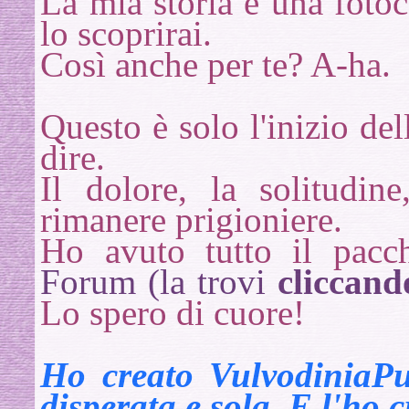
La mia storia è una fotoc
lo scoprirai.
Così anche per te? A-ha.
Questo è solo l'inizio de
dire.
Il dolore, la solitudin
rimanere prigioniere.
Ho avuto tutto il pacc
Forum (la trovi
cliccand
Lo spero di cuore!
Ho creato VulvodiniaPu
disperata e sola. E l'ho c