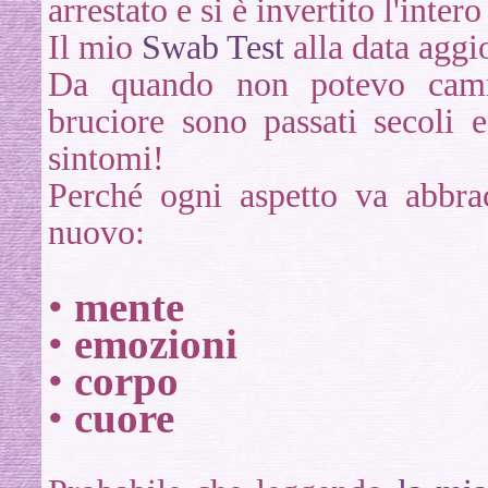
arrestato e si è invertito l'inte
Il mio
Swab Test
alla data aggi
Da quando non potevo cammi
bruciore sono passati secoli
sintomi!
Perché ogni aspetto va abbra
nuovo:
•
mente
•
emozioni
•
corpo
•
cuore