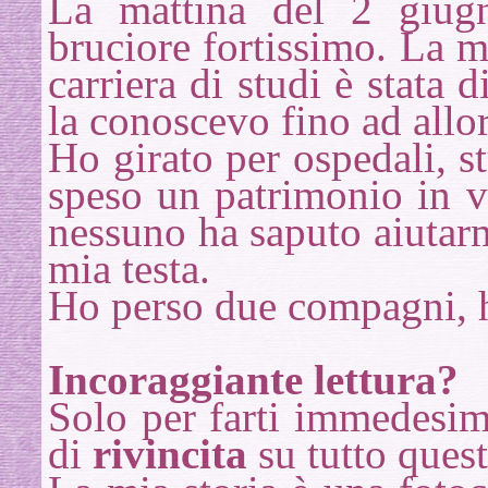
La mattina del 2 giug
bruciore fortissimo. La mi
carriera di studi è stata 
la conoscevo fino ad allor
Ho girato per ospedali, s
speso un patrimonio in vi
nessuno ha saputo aiutarm
mia testa.
Ho perso due compagni, ho
Incoraggiante lettura?
Solo per farti immedesima
di
rivincita
su tutto quest