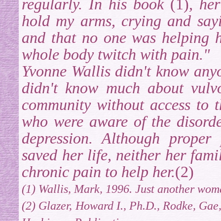
regularly. In his book
(1)
, he
hold my arms, crying and say
and that no one was helping h
whole body twitch with pain."
Yvonne Wallis didn't know anyo
didn't know much about vulvo
community without access to th
who were aware of the disorder
depression. Although proper 
saved her life, neither her fa
chronic pain to help her.
(2)
(1) Wallis, Mark, 1996. Just another wom
(2)
Glazer,
Howard I., Ph.D., Rodke, Gae