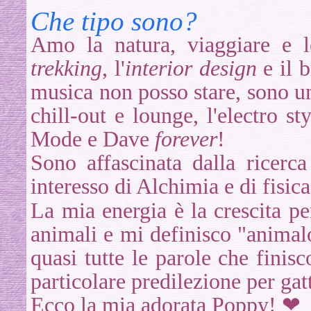
Che tipo sono?
Amo la natura, viaggiare e leg
trekking
, l'
interior design
e il b
musica non posso stare, sono un'
chill-out e lounge, l'electro st
Mode e Dave
forever
!
Sono affascinata dalla ricer
interesso di Alchimia e di fisica
La mia energia è la crescita pe
animali e mi definisco "animal
quasi tutte le parole che fini
particolare predilezione per gatt
Ecco la mia adorata Poppy! ❤