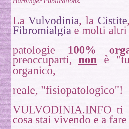
Harbinger Publications.
La
Vulvodinia
, la
Cistite
Fibromialgia
e molti altri
patologie
100% orga
non
è "tut
preoccuparti,
organico,
reale, "fisiopatologico"!
VULVODINIA.INFO ti aiu
cosa stai vivendo e a far