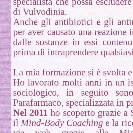
specialista che possa escluder
di Vulvodinia.
Anche gli antibiotici e gli ant
per aver causato una reazione 
dalle sostanze in essi conten
prima di intraprendere qualsias
La mia formazione si è svolta e
Ho lavorato molti anni in un is
sociologico, in seguito sono
Parafarmaco, specializzata in pro
Nel 2011
ho
scoperto grazie a
il
Mind-Bod
y Coaching
e la ri
via web grazie alla Min