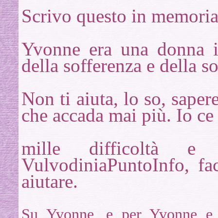
Scrivo questo in memori
Yvonne era una donna in
della sofferenza e della s
Non ti aiuta, lo so, sape
che accada mai più. Io ce 
mille
difficoltà e 
VulvodiniaPuntoInfo, fa
aiutare.
Su Yvonne, e per Yvonne e p