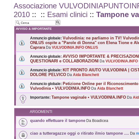
Associazione VULVODINIAPUNTOI
2010
::
::
Esami clinici
::
Tampone va
AVVISO & IMPORTANTE
Vulvodinia: ne parliamo in TV! Vulvodi
Annuncio globale:
ONLUS ospite a "Parole di Donna" con Elena Tione e Al
Caprara
Da
VULVODINIA.INFO ONLUS
AVVISO IMPORTANTE & PRECISAZION
Annuncio globale:
QUESTIONARI e COLLABORAZIONI
Da
VULVODINIA.INFO
KIT PRONTO AIUTO VULVODINIA | CIST
Annuncio globale:
DOLORE PELVICO
Da
Aida Blanchett
Petizione Online per il Riconoscimento
Annuncio globale:
Vulvodinia • VULVODINIA.INFO
Da
Aida Blanchett
Tampone vaginale • VULVODINIA.INFO
Importante:
Da
Aid
ARGOMENTI
quando effettuare il tampone
Da Boadicea
ciao a tutteragazze oggi o ritirato ilmio tampone ....
Da
m