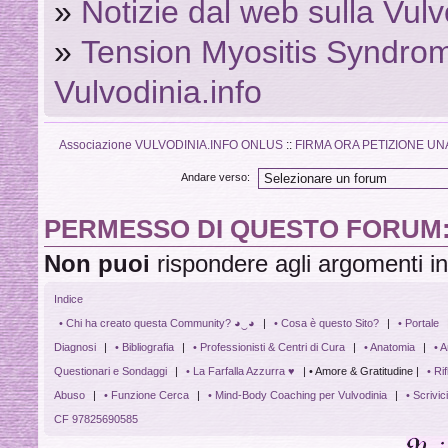
»
Notizie dal web sulla Vu
»
Tension Myositis Syndro
Vulvodinia.info
Associazione VULVODINIA.INFO ONLUS
::
FIRMA ORA PETIZIONE UN
Andare verso:
PERMESSO DI QUESTO FORUM
Non puoi
rispondere agli argomenti i
Indice
• Chi ha creato questa Community? ◕‿◕
|
• Cosa è questo Sito?
|
• Portale
Diagnosi
|
• Bibliografia
|
• Professionisti & Centri di Cura
|
• Anatomia
|
• A
Questionari e Sondaggi
|
• La Farfalla Azzurra ♥
| • Amore & Gratitudine |
• Ri
Abuso
|
• Funzione Cerca
|
• Mind-Body Coaching per Vulvodinia
|
• Scrivic
CF 97825690585