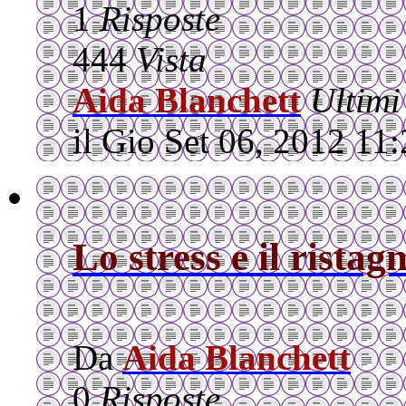
1
Risposte
444
Vista
Aida Blanchett
Ultimi
il Gio Set 06, 2012 11
Lo stress e il ristag
Da
Aida Blanchett
0
Risposte