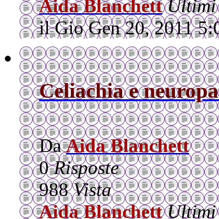
Aida Blanchett
Ultimi
il Gio Gen 20, 2011 5
Celiachia e neuropa
Da
Aida Blanchett
0
Risposte
988
Vista
Aida Blanchett
Ultimi