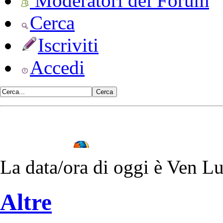
Moderatori del Forum
Cerca
Iscriviti
Accedi
•
Vulvodinia.info runs best with
Mozilla Firefox
La data/ora di oggi è Ven L
Altre