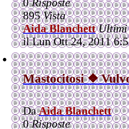
0
Risposte
895
Vista
Aida Blanchett
Ultimi
il Lun Ott 24, 2011 6:
Mastocitosi ❖ Vulvo
Da
Aida Blanchett
0
Risposte