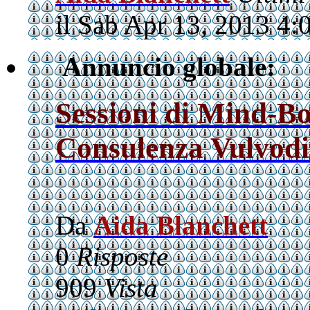
il Sab Apr 13, 2013 4:
Annuncio globale:
Sessioni di Mind-B
Consulenza Vulvodi
Da
Aida Blanchett
0
Risposte
909
Vista