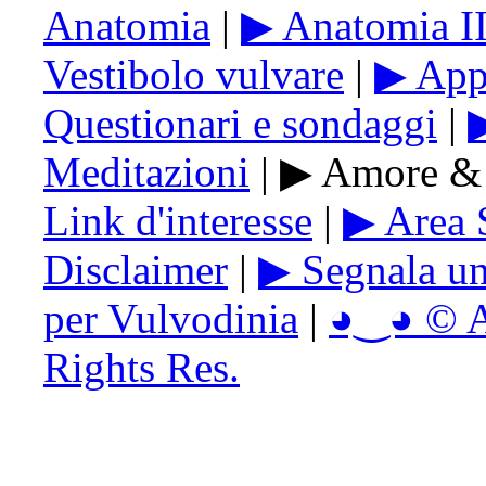
Anatomia
|
▶ Anatomia I
Vestibolo vulvare
|
▶ Appa
Questionari e sondaggi
|
▶
Meditazioni
| ▶ Amore & 
Link d'interesse
|
▶ Area 
Disclaimer
|
▶ Segnala u
per Vulvodinia
|
◕‿◕ © Ai
Rights Res.