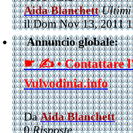
Aida Blanchett
Ultimi
il Dom Nov 13, 2011 
Annuncio globale:
☛ ✍ • Contattare l
Vulvodinia.info
Da
Aida Blanchett
0
Risposte