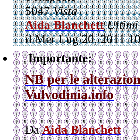
5047
Vista
Aida Blanchett
Ultimi
il Mer Lug 20, 2011 1
Importante:
NB per le alterazion
Vulvodinia.info
Da
Aida Blanchett