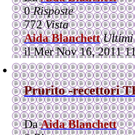
0
Risposte
772
Vista
Aida Blanchett
Ultimi
il Mer Nov 16, 2011 1
Prurito -recettori 
Da
Aida Blanchett