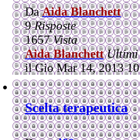
Da
Aida Blanchett
9
Risposte
1657
Vista
Aida Blanchett
Ultimi
il Gio Mar 14, 2013 1
Scelta terapeutica