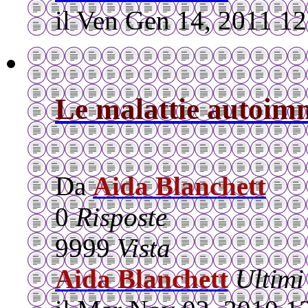
il Ven Gen 14, 2011 1
Le malattie autoim
Da
Aida Blanchett
0
Risposte
9999
Vista
Aida Blanchett
Ultimi