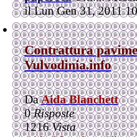
il Lun Gen 31, 2011 1
Contrattura pavime
Vulvodinia.info
Da
Aida Blanchett
0
Risposte
1216
Vista