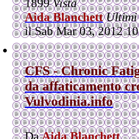
1899
Vista
Aida Blanchett
Ultimi
il Sab Mar 03, 2012 1
CFS - Chronic Fati
da affaticamento cro
Vulvodinia.info
Da
Aida Blanchett