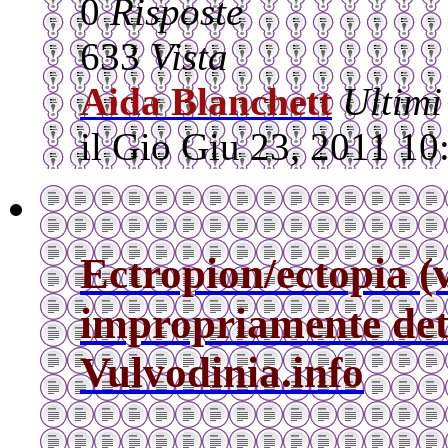
0
Risposte
633
Vista
Aida Blanchett
Ultimi
il Gio Giu 23, 2011 1
Ectropion/ectopia (
impropriamente det
Vulvodinia.info