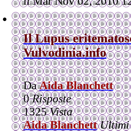
il Mar Nov 02, 2010 1
Il Lupus eritematos
Vulvodinia.info
Da
Aida Blanchett
0
Risposte
1325
Vista
Aida Blanchett
Ultimi