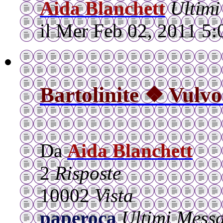
Aida Blanchett
Ultimi
il Mer Feb 02, 2011 5
Bartolinite ❖ Vulvo
Da
Aida Blanchett
2
Risposte
10002
Vista
paperoca
Ultimi Mess