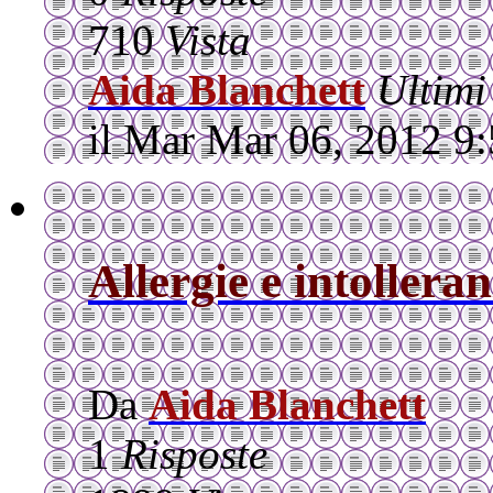
710
Vista
Aida Blanchett
Ultimi
il Mar Mar 06, 2012 9
Allergie e intollera
Da
Aida Blanchett
1
Risposte