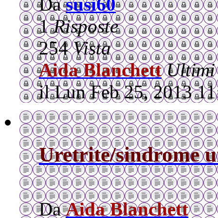
Da
susi60
1
Risposte
254
Vista
Aida Blanchett
Ultimi
il Lun Feb 25, 2013 1
Uretrite/sindrome u
Da
Aida Blanchett