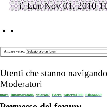
il Lun Nov 01, 2010 1
• •
Andare verso:
Utenti che stanno navigand
Moderatori
mara
,
Innamorata86
,
chiara87
,
Edera
,
roberta1980
,
Eliana669
Permesso del forum: