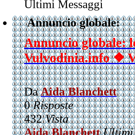
Ultimi Messaggi
Annuncio globale:
Annuncio globale: l
Vulvodinia.info ❖ V
Da
Aida Blanchett
0
Risposte
432
Vista
Aida Blanchett
Ultimi