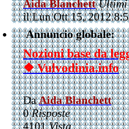
Aida Blanchett
Ultimi
il Lun Ott 15, 2012 8:
Annuncio globale:
Nozioni base da le
❖ Vulvodinia.info
Da
Aida Blanchett
0
Risposte
4101
Vista