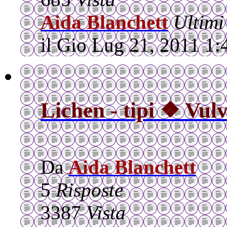
Aida Blanchett
Ultimi
il Gio Lug 21, 2011 1
Lichen - tipi ❖ Vulv
Da
Aida Blanchett
5
Risposte
3387
Vista