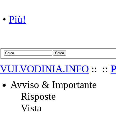
•
•
Più!
Vulvodinia.info runs best with
Mozilla Firefox
VULVODINIA.INFO
::
::
P
Avviso & Importante
Risposte
Vista