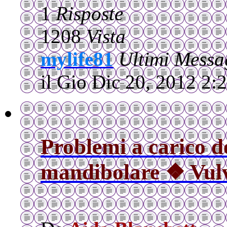
1
Risposte
1208
Vista
mylife81
Ultimi Messa
il Gio Dic 20, 2012 2:
Problemi a carico d
mandibolare ❖ Vulv