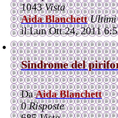
1043
Vista
Aida Blanchett
Ultimi
il Lun Ott 24, 2011 6:
Sindrome del pirif
Da
Aida Blanchett
0
Risposte
685
Vista