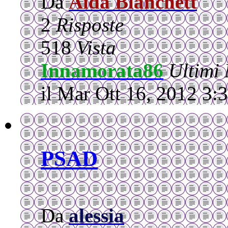
Da
Aida Blanchett
2
Risposte
518
Vista
Innamorata86
Ultimi
il Mar Ott 16, 2012 3:
PSAD
Da
alessia