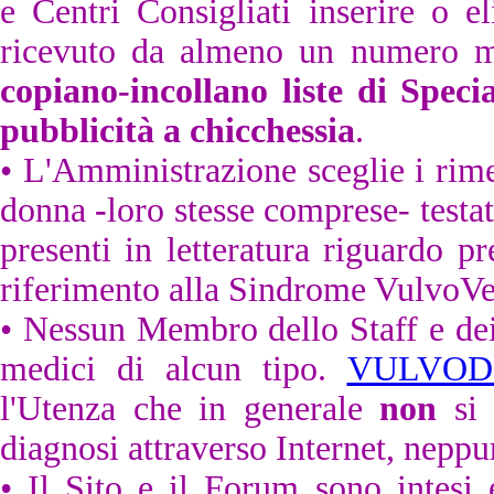
e Centri Consigliati inserire o 
ricevuto da almeno un numero 
copiano-incollano liste di Speci
pubblicità a chicchessia
.
•
L'Amministrazione
sceglie i rime
donna
-
loro stesse comprese- testa
presenti in letteratura riguardo p
riferimento alla Sindrome VulvoVe
• Nessun Membro dello Staff e de
medici di alcun tipo.
VULVOD
l'Utenza che in generale
non
si 
diagnosi attraverso Internet, neppur
• Il Sito e il Forum sono intesi 