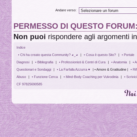
Andare verso:
PERMESSO DI QUESTO FORUM
Non puoi
rispondere agli argomenti i
Indice
• Chi ha creato questa Community? ◕‿◕
|
• Cosa è questo Sito?
|
• Portale
Diagnosi
|
• Bibliografia
|
• Professionisti & Centri di Cura
|
• Anatomia
|
• A
Questionari e Sondaggi
|
• La Farfalla Azzurra ♥
| • Amore & Gratitudine |
• Ri
Abuso
|
• Funzione Cerca
|
• Mind-Body Coaching per Vulvodinia
|
• Scrivic
CF 97825690585