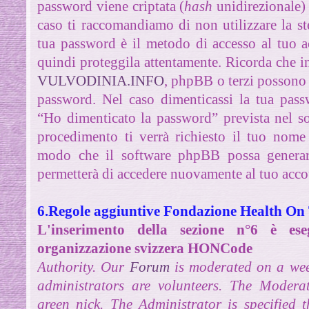
password viene criptata (
hash
unidirezionale) 
caso ti raccomandiamo di non utilizzare la ste
tua password è il metodo di accesso al tuo 
quindi proteggila attentamente. Ricorda che in
VULVODINIA.INFO
, phpBB o terzi possono 
password. Nel caso dimenticassi la tua pass
“Ho dimenticato la password” prevista nel 
procedimento ti verrà richiesto il tuo nome
modo che il software phpBB possa genera
permetterà di accedere nuovamente al tuo acco
6.Regole aggiuntive Fondazione Health On
L'inserimento della sezione n°6 è eseg
organizzazione svizzera HONCode
Authority.
Our
Forum
is moderated on a wee
administrators are volunteers. The Moderat
green nick. The Administrator is specified 