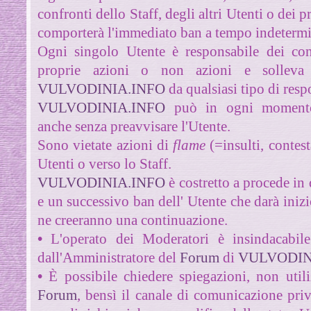
confronti dello Staff
, degli altri Utenti o dei 
comporterà l'immediato ban a tempo indetermi
Ogni singolo Utente è responsabile dei con
proprie azioni o non azioni e solleva 
VULVODINIA.INFO
da qualsiasi tipo di resp
VULVODINIA.INFO
può in ogni momento
anche senza preavvisare l'Utente.
Sono vietate azioni di
flame
(=insulti, contesta
Utenti o verso lo Staff
.
VULVODINIA.INFO
è costretto a procede in 
e un successivo ban dell' Utente che darà inizi
ne creeranno una continuazione.
•
L'operato dei Moderatori è insindacabile
dall'Amministratore del
Forum
di
VULVODIN
•
È possibile chiedere spiegazioni, non util
Forum
, bensì il canale di comunicazione priv