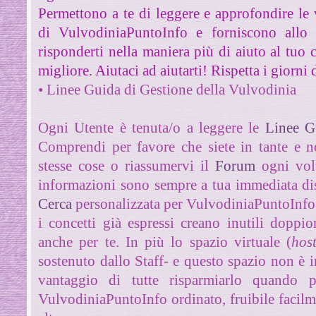
Permettono a te di leggere e approfondire le 
di VulvodiniaPuntoInfo e forniscono allo 
risponderti nella maniera più di aiuto al tuo 
migliore. Aiutaci ad aiutarti! Rispetta i giorni d
• Linee Guida di Gestione della Vulvodinia
Ogni Utente è tenuta/o a leggere le
Linee G
Comprendi per favore che siete in tante e n
stesse cose o riassumervi il
Forum
ogni volt
informazioni sono sempre a tua immediata di
Cerca
personalizzata per VulvodiniaPuntoInfo 
i
concetti già espressi creano inutili doppio
anche per te. In più lo spazio virtuale (
hos
sostenuto dallo Staff- e questo spazio non è in
vantaggio di tutte risparmiarlo quando po
VulvodiniaPuntoInfo ordinato, fruibile facilme