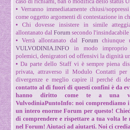
caso di richiami, ban o modifica dello status 
•
Verranno immediatamente chiusi/soppressi 
come oggetto argomenti di contestazione in c
•
Chi dovesse insistere in simile attegg
allontanato dal
Forum
secondo l'insindacabile 
•
Verrà allontanato dal
Forum
chiunque ut
VULVODINIA.INFO
in modo improprio 
polemici, denigratori od offensivi la dignità u
•
Da parte dello Staff
vi è sempre piena disp
privata, attraverso il Modulo Contatti per 
divergenze e meglio capire il perché di de
contatto al di fuori di questi confini è da e
hanno diritto come te a una vi
VulvodiniaPuntoInfo: noi comprendiamo i t
un intero enorme Forum per questo! Chied
di comprendere e rispettare a tua volta le
nel Forum! Aiutaci ad aiutarti. Noi ci cred