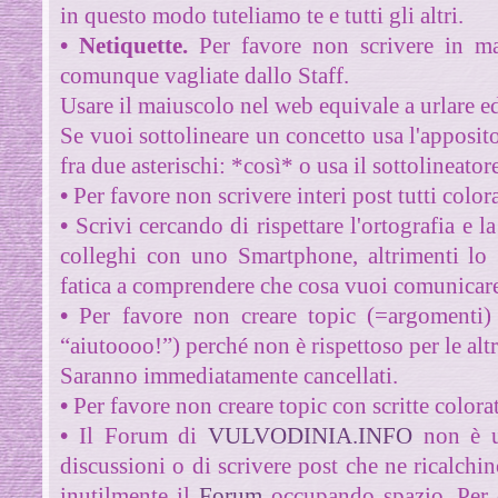
in questo modo tuteliamo te e tutti gli altri.
•
Netiquette.
Per favore non scrivere in ma
comunque vagliate dallo Staff
.
Usare il maiuscolo nel web equivale a urlare ed
Se vuoi sottolineare un concetto usa l'apposit
fra due asterischi: *così* o usa il sottolineator
•
Per favore non scrivere interi post tutti colora
•
Scrivi cercando di rispettare l'ortografia e l
colleghi con uno Smartphone, altrimenti lo 
fatica a comprendere che cosa vuoi comunicar
•
Per favore non creare topic (=argomenti) c
“aiutoooo!”) perché non è rispettoso per le altr
Saranno immediatamente cancellati.
•
Per favore non creare topic con scritte colorat
•
Il Forum di
VULVODINIA.INFO
non è u
discussioni o di scrivere post che ne ricalchin
inutilmente il
Forum
occupando spazio.
Per 