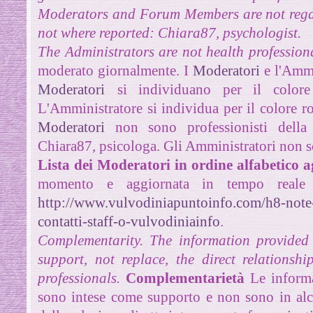
Moderators and Forum Members are not regard
not where reported: Chiara87, psychologist.
The Administrators are not health professiona
moderato giornalmente. I
Moderatori
e l'Ammi
Moderatori
si individuano per il color
L'Amministratore si individua per il colore 
Moderatori
non sono professionisti della s
Chiara87, psicologa.
Gli Amministratori non so
Lista dei Moderatori in ordine alfabetico 
momento e aggiornata in tempo reale 
http://www.vulvodiniapuntoinfo.com/h8-note-l
contatti-staff-o-vulvodiniainfo
.
Complementarity.
The information provided 
support, not replace, the direct relationsh
professionals.
Complementarietà
Le informa
sono intese come supporto e non sono in alc