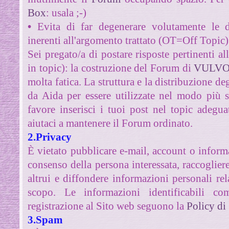
Box
: usala ;-)
•
Evita di far degenerare volutamente le d
inerenti all'argomento trattato (OT=Off Topic)
Sei pregato/a di postare risposte pertinenti a
in topic): la costruzione del Forum di
VULVO
molta fatica.
La struttura e la distribuzione de
da Aida per essere utilizzate nel modo più s
favore inserisci i tuoi post nel topic adegu
aiutaci a mantenere il Forum ordinato.
2.Privacy
È vietato pubblicare e-mail, account o informa
consenso della persona interessata, raccoglier
altrui e diffondere informazioni personali rela
scopo. Le informazioni identificabili co
registrazione al Sito web seguono la
Policy di
3.Spam