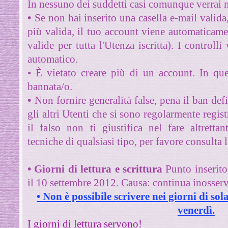
In nessuno dei suddetti casi comunque verrai m
•
Se non hai inserito una casella e-mail valida,
più valida, il tuo account viene automaticame
valide per tutta l'Utenza iscritta).
I controlli
automatico.
• È vietato creare più di un account. In qu
bannata/o.
•
Non fornire generalità false, pena il ban def
gli altri Utenti che si sono regolarmente regist
il falso non ti giustifica nel fare altretta
tecniche di qualsiasi tipo, per favore consulta 
• Giorni di lettura e scrittura
Punto inserit
il 10 settembre 2012.
Causa: continua inosserv
•
Non è possibile scrivere nei giorni di sol
venerdì.
I giorni di lettura servono!