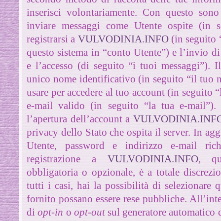
inserisci volontariamente. Con questo sono 
inviare messaggi come Utente ospite (in s
registrarsi a
VULVODINIA.INFO
(in seguito 
questo sistema in “conto Utente”) e l’invio d
e l’accesso (di seguito “i tuoi messaggi”).
Il
unico nome identificativo (in seguito “il tuo
usare per accedere al tuo account (in seguito 
e-mail valido (in seguito “la tua e-mail”).
L
l’apertura dell’account a
VULVODINIA.INF
privacy dello Stato che ospita il server. In a
Utente, password e indirizzo e-mail rich
registrazione a
VULVODINIA.INFO
, qu
obbligatoria o opzionale, è a totale discrez
tutti i casi, hai la possibilità di selezionare
fornito possano essere rese pubbliche.
All’inte
di
opt-in
o
opt-out
sul generatore automatico 