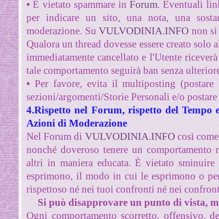
•
È vietato spammare in
Forum
. Eventuali lin
per indicare un sito, una nota, una sosta
moderazione. Su
VULVODINIA.INFO
non si
Qualora un thread dovesse essere creato solo a
immediatamente cancellato e l'Utente riceverà 
tale comportamento seguirà ban senza ulterior
•
Per favore, evita il multiposting (postare
sezioni/argomenti/Storie Personali e/o postare a
4.Rispetto nel Forum, rispetto del Tempo e
Azioni di Moderazione
Nel Forum di
VULVODINIA.INFO
così
come n
nonché doveroso tenere un comportamento ri
altri in maniera educata.
È vietato sminuire 
esprimono, il modo in cui le esprimono o per 
rispettoso né nei tuoi confronti né nei confront
Si può disapprovare un punto di vista, m
Ogni comportamento scorretto, offensivo, de