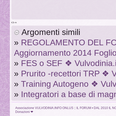
Argomenti simili
»
REGOLAMENTO DEL FOR
Aggiornamento 2014 Foglio
»
FES o SEF ❖ Vulvodinia.
»
Prurito -recettori TRP ❖ V
»
Training Autogeno ❖ Vulv
»
Integratori a base di mag
Associazione VULVODINIA.INFO ONLUS
::
IL FORUM • DAL 2010 IL
Donazioni ❤