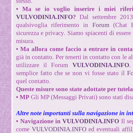
stesso.
• Ma se io voglio inserire i miei rife
VULVODINIA.INFO
?
Dal settembre 2013 
qualsivoglia riferimento in
Forum
(Chat B
sicurezza e privacy.
Siamo spiacenti di essere s
misura.
• Ma allora come faccio a entrare in cont
già in contatto. Per tenerti in contatto con le a
utilizzare il Forum
VULVODINIA.INFO
.
semplice fatto che se non vi fosse stato il
F
quel contatto.
Queste misure sono state adottate per tutela
• MP
Gli MP (Messaggi Privati) sono stati disa
Altre note importanti sulla navigazione in in
• Navigazione in
VULVODINIA.INFO
Il se
come
VULVODINIA.INFO
ed eventuali affil