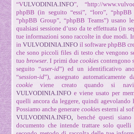
“
V
ULVODINIA.INFO
”, “http://www.vulvo
phpBB (in seguito “essi”, “loro”, “phpBB
“phpBB Group”, “phpBB Teams”) usano le i
qualsiasi sessione d’uso da te effettuata (in s
tue informazioni sono raccolte in due modi. I
in
VULVODINIA.INFO
il software phpBB cr
che sono piccoli files di testo che vengono sc
tuo
browser
. I primi due
cookies
contengono so
seguito “
user-id
”) ed un identificativo an
“
session-id
”), assegnato automaticamente 
cookie
viene creato quando si navi
VULVODINIA.INFO
e viene usato per memo
quelli ancora da leggere, quindi agevolando la
Possiamo anche generare
cookies
esterni al s
VULVODINIA.INFO
,
benché questi siano 
documento che intende trattare solo quelli
secondo metodo di raccolta delle tue inform