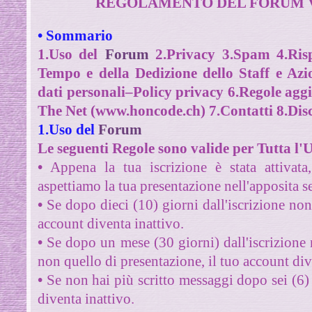
REGOLAMENTO DEL FORUM V
•
Sommario
1.Uso del
Forum
2.Privacy 3.Spam 4.Ris
Tempo e della Dedizione dello Staff e Azi
dati personali–Policy privacy 6.Regole ag
The Net (www.honcode.ch)
7.Contatti 8.Dis
1.Uso del
Forum
Le seguenti Regole sono valide per Tutta l'
•
Appena la tua iscrizione è stata attivata,
aspettiamo la tua presentazione nell'apposita s
•
Se dopo dieci (10) giorni dall'iscrizione non 
account diventa inattivo.
•
Se dopo un mese (30 giorni) dall'iscrizione n
non quello di presentazione,
il tuo account div
•
Se non hai più scritto messaggi dopo sei (6) 
diventa inattivo.