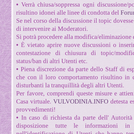
•
Verrà chiusa/soppressa ogni discussione/
risultino idonei alle linee di condotta del
For
Se nel corso della discussione il topic dovess
di intervenire ai Moderatori.
Si potrà procedere alla modifica/eliminazione 
•
È vietato aprire nuove discussioni o inseri
contestazione di chiusura di topic/modifi
status/ban di altri Utenti etc.
•
Piena discrezione da parte dello Staff
di esp
che con il loro comportamento risultino in 
disturbanti la tranquillità degli altri Utenti.
Per favore, comprendi queste misure e attien
Casa virtuale.
VULVODINIA.INFO
detesta e
provvedimenti!
•
In caso di richiesta da parte dell' Autorit
disposizione tutte le informazioni i
nell'identificazione di Utenti che hanno t