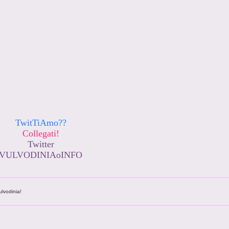
TwitTiAmo??
Collegati!
Twitter
VULVODINIAoINFO
ulvodinia!