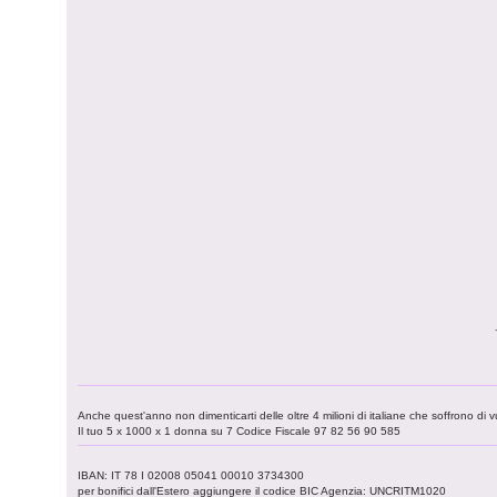
Anche quest'anno non dimenticarti delle oltre 4 milioni di italiane che soffrono di v
Il tuo 5 x 1000 x 1 donna su 7 Codice Fiscale 97 82 56 90 585
IBAN: IT 78 I 02008 05041 00010 3734300
per bonifici dall'Estero aggiungere il codice BIC Agenzia: UNCRITM1020