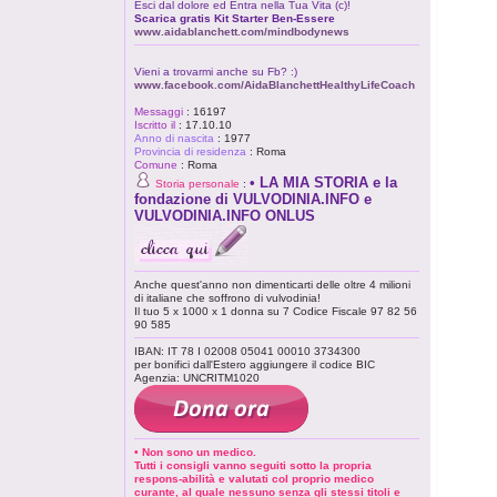
Esci dal dolore ed Entra nella Tua Vita (c)!
Scarica gratis Kit Starter Ben-Essere
www.aidablanchett.com/mindbodynews
Vieni a trovarmi anche su Fb? :)
www.facebook.com/AidaBlanchettHealthyLifeCoach
Messaggi
:
16197
Iscritto il
:
17.10.10
Anno di nascita
:
1977
Provincia di residenza
:
Roma
Comune
:
Roma
• LA MIA STORIA e la
Storia personale
:
fondazione di VULVODINIA.INFO e
VULVODINIA.INFO ONLUS
Anche quest'anno non dimenticarti delle oltre 4 milioni
di italiane che soffrono di vulvodinia!
Il tuo 5 x 1000 x 1 donna su 7 Codice Fiscale 97 82 56
90 585
IBAN: IT 78 I 02008 05041 00010 3734300
per bonifici dall'Estero aggiungere il codice BIC
Agenzia: UNCRITM1020
• Non sono un medico.
Tutti i consigli vanno seguiti sotto la propria
respons-abilità e valutati col proprio medico
curante, al quale nessuno senza gli stessi titoli e