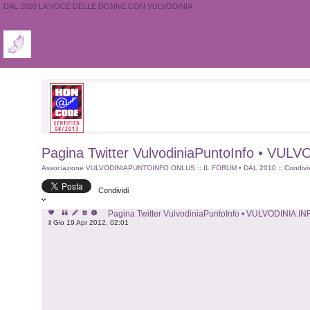
DAL 2010 LA VOCE DELLE DONNE CON VULVODINIA
Pagina Twitter VulvodiniaPuntoInfo • VUL
Associazione VULVODINIAPUNTOINFO ONLUS
::
IL FORUM • DAL 2010
::
Condivi
Condividi
Pagina Twitter VulvodiniaPuntoInfo • VULVODINIA.IN
il Gio 19 Apr 2012, 02:01