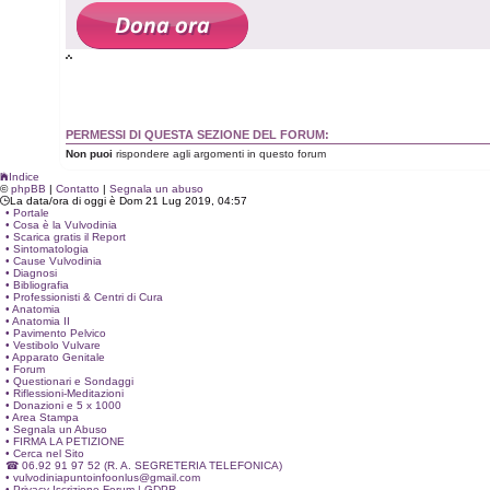
PERMESSI DI QUESTA SEZIONE DEL FORUM:
Non puoi
rispondere agli argomenti in questo forum
Indice
©
phpBB
|
Contatto
|
Segnala un abuso
La data/ora di oggi è Dom 21 Lug 2019, 04:57
• Portale
• Cosa è la Vulvodinia
• Scarica gratis il Report
• Sintomatologia
• Cause Vulvodinia
• Diagnosi
• Bibliografia
• Professionisti & Centri di Cura
• Anatomia
• Anatomia II
• Pavimento Pelvico
• Vestibolo Vulvare
• Apparato Genitale
• Forum
• Questionari e Sondaggi
• Riflessioni-Meditazioni
• Donazioni e 5 x 1000
• Area Stampa
• Segnala un Abuso
• FIRMA LA PETIZIONE
• Cerca nel Sito
☎ 06.92 91 97 52 (R. A. SEGRETERIA TELEFONICA)
•
vulvodiniapuntoinfoonlus@gmail.com
• Privacy Iscrizione Forum | GDPR