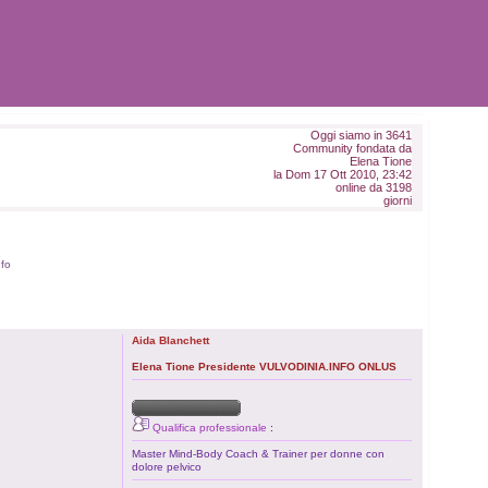
Oggi siamo in 3641
Community fondata da
Elena Tione
la Dom 17 Ott 2010, 23:42
online da 3198
giorni
nfo
Aida Blanchett
Elena Tione Presidente VULVODINIA.INFO ONLUS
Qualifica professionale
:
Master Mind-Body Coach & Trainer per donne con
dolore pelvico