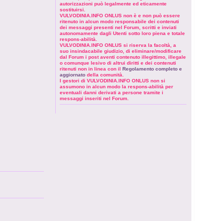
autorizzazioni può legalmente ed eticamente
sostituirsi.
VULVODINIA.INFO ONLUS non è e non può essere
ritenuto in alcun modo responsabile dei contenuti
dei messaggi presenti nel Forum, scritti e inviati
autonomamente dagli Utenti sotto loro piena e totale
respons-abilità.
VULVODINIA.INFO ONLUS si riserva la facoltà, a
suo insindacabile giudizio, di eliminare/modificare
dal Forum i post aventi contenuto illegittimo, illegale
o comunque lesivo di altrui diritti e dei contenuti
ritenuti non in linea con il
Regolamento completo e
aggiornato
della comunità.
I gestori di VULVODINIA.INFO ONLUS non si
assumono in alcun modo la respons-abilità per
eventuali danni derivati a persone tramite i
messaggi inseriti nel Forum.