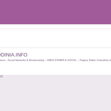
VODINIA.INFO
sione - Social Networks & Broadcasting
::
AREA STAMPA & SOCIAL
::
Pagina Twitter Vulvodinia.i
FO