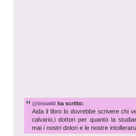
@bisia80
ha scritto:
Aida il libro lo dovrebbe scrivere chi 
calvario,i dottori per quanto la studi
mai i nostri dolori e le nostre intolleran