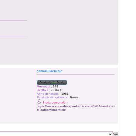
camomillaemiele
Messaggi
:
178
Iscritto il
:
22.04.13
Anno di nascita
:
1981
Provincia di residenza
:
Roma
Storia personale
:
https://www.vulvodiniapuntoinfo.com/t1434-la-storia-
di-camomillaemiele