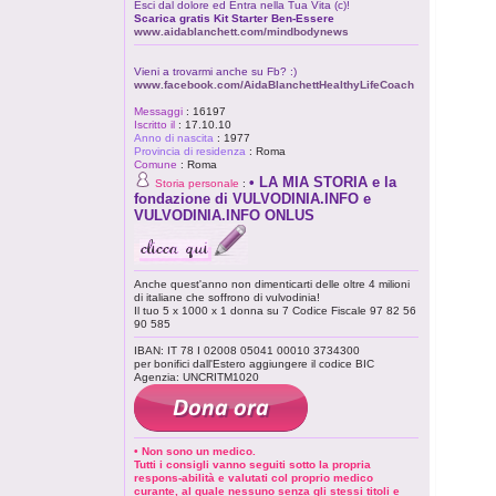
Esci dal dolore ed Entra nella Tua Vita (c)!
Scarica gratis Kit Starter Ben-Essere
www.aidablanchett.com/mindbodynews
Vieni a trovarmi anche su Fb? :)
www.facebook.com/AidaBlanchettHealthyLifeCoach
Messaggi
:
16197
Iscritto il
:
17.10.10
Anno di nascita
:
1977
Provincia di residenza
:
Roma
Comune
:
Roma
• LA MIA STORIA e la
Storia personale
:
fondazione di VULVODINIA.INFO e
VULVODINIA.INFO ONLUS
Anche quest'anno non dimenticarti delle oltre 4 milioni
di italiane che soffrono di vulvodinia!
Il tuo 5 x 1000 x 1 donna su 7 Codice Fiscale 97 82 56
90 585
IBAN: IT 78 I 02008 05041 00010 3734300
per bonifici dall'Estero aggiungere il codice BIC
Agenzia: UNCRITM1020
• Non sono un medico.
Tutti i consigli vanno seguiti sotto la propria
respons-abilità e valutati col proprio medico
curante, al quale nessuno senza gli stessi titoli e