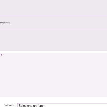
ulvodinia!
NFO
Vai verso: