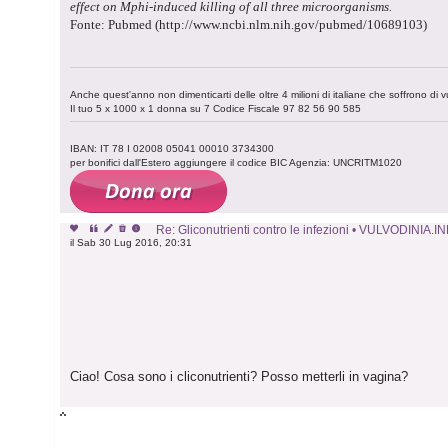
effect on Mphi-induced killing of all three microorganisms.
Fonte: Pubmed (http://www.ncbi.nlm.nih.gov/pubmed/10689103)
Anche quest'anno non dimenticarti delle oltre 4 milioni di italiane che soffrono di v
Il tuo 5 x 1000 x 1 donna su 7 Codice Fiscale 97 82 56 90 585
IBAN: IT 78 I 02008 05041 00010 3734300
per bonifici dall'Estero aggiungere il codice BIC Agenzia: UNCRITM1020
Re: Gliconutrienti contro le infezioni • VULVODINIA.I
il Sab 30 Lug 2016, 20:31
Ciao! Cosa sono i cliconutrienti? Posso metterli in vagina?