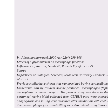
Int J Immunopharmacol. 2000 Apr;22(4):299-308.
Effects of a glyconutrient on macrophage functions.
Lefkowitz DL, Stuart R, Gnade BT, Roberts E, Lefkowitz SS.
Source
Department of Biological Sciences, Texas Tech University, Lubbock, 
Abstract
Previous studies have shown that mannosylated bovine serum albumin
Escherichia coli by resident murine peritoneal macrophages (Mph
macrophage mannose receptor. The present study was done to dete
peritoneal murine Mphi collected from C57BL/6 mice were exposed
phagocytosis and killing were measured after incubation with each 
The percent phagocytosis and killing were determined using fluoresc