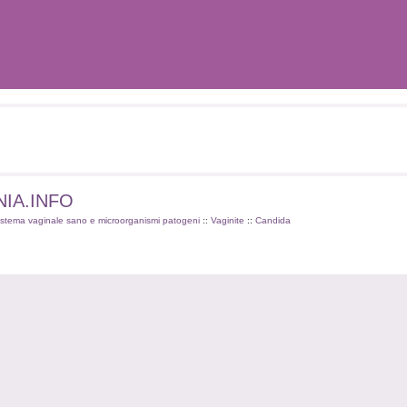
DINIA.INFO
stema vaginale sano e microorganismi patogeni
::
Vaginite
::
Candida