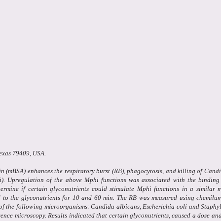
Texas 79409, USA.
 (mBSA) enhances the respiratory burst (RB), phagocytosis, and killing of Cand
i). Upregulation of the above Mphi functions was associated with the binding
rmine if certain glyconutrients could stimulate Mphi functions in a similar 
 to the glyconutrients for 10 and 60 min. The RB was measured using chemilum
of the following microorganisms: Candida albicans, Escherichia coli and Staphy
ence microscopy. Results indicated that certain glyconutrients, caused a dose an