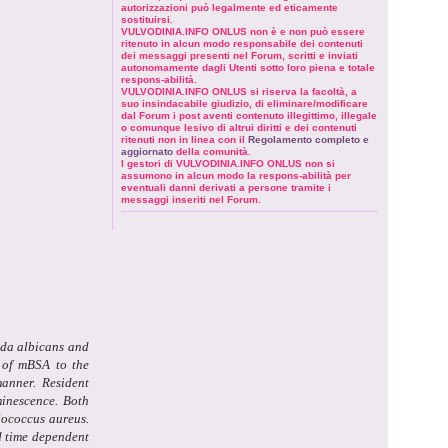
autorizzazioni può legalmente ed eticamente
sostituirsi.
VULVODINIA.INFO ONLUS non è e non può essere
ritenuto in alcun modo responsabile dei contenuti
dei messaggi presenti nel Forum, scritti e inviati
autonomamente dagli Utenti sotto loro piena e totale
respons-abilità.
VULVODINIA.INFO ONLUS si riserva la facoltà, a
suo insindacabile giudizio, di eliminare/modificare
dal Forum i post aventi contenuto illegittimo, illegale
o comunque lesivo di altrui diritti e dei contenuti
ritenuti non in linea con il
Regolamento completo e
aggiornato
della comunità.
I gestori di VULVODINIA.INFO ONLUS non si
assumono in alcun modo la respons-abilità per
eventuali danni derivati a persone tramite i
messaggi inseriti nel Forum.
ida albicans and
 of mBSA to the
manner. Resident
inescence. Both
lococcus aureus.
d time dependent