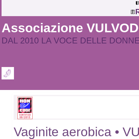
R
Associazione VULVO
DAL 2010 LA VOCE DELLE DONN
Vaginite aerobica • 