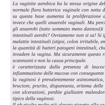
La vaginite aerobica ha la stessa origine del
normale flora batterica vaginale con netta d
su questa base aumenta la proliferazione de
invece che quelli anaerobi vaginali. Ma pe
gli anaerobi (tutto sommato meno dannosi)i 
intestinali aerobi? Ovviamente non si sa! Si i
malattie intestinali (stipsi, colon irritabile,
la quantità di batteri patogeni intestinali, c
invadere la vagina. Ma sicuramente questo r
scatenanti e non la causa principale.
è caratterizzata dalla presenza di leuc
infiammazione delle mucose con conseguente 
la vaginosi è prevalentemente asintomatica,
bruciore, prurito, dispareunia, eritema delle
con ulcerazioni, perdite giallastre maleodo
tipico della vaginosi.
Il ph risulta molto più elevato rispetto alla va