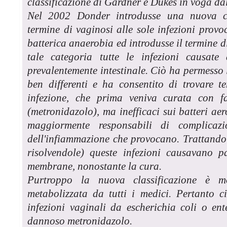
classificazione di Gardner e Dukes in voga dal
Nel 2002 Donder introdusse una nuova cla
termine di vaginosi alle sole infezioni prov
batterica anaerobia ed introdusse il termine d
tale categoria tutte le infezioni causate
prevalentemente intestinale. Ciò ha permesso 
ben differenti e ha consentito di trovare t
infezione, che prima veniva curata con fa
(metronidazolo), ma inefficaci sui batteri ae
maggiormente responsabili di complicaz
dell'infiammazione che provocano. Trattando
risolvendole) queste infezioni causavano pa
membrane, nonostante la cura.
Purtroppo la nuova classificazione è m
metabolizzata da tutti i medici. Pertanto c
infezioni vaginali da escherichia coli o ent
dannoso metronidazolo.