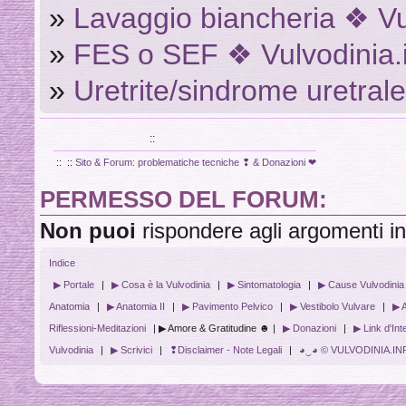
»
Lavaggio biancheria ❖ Vu
»
FES o SEF ❖ Vulvodinia.
»
Uretrite/sindrome uretral
VULVODINIA.INFO
::
::
::
Sito & Forum: problematiche tecniche ❢ & Donazioni ❤
PERMESSO DEL FORUM:
Non puoi
rispondere agli argomenti i
Indice
▶ Portale
|
▶ Cosa è la Vulvodinia
|
▶ Sintomatologia
|
▶ Cause Vulvodinia
Anatomia
|
▶ Anatomia II
|
▶ Pavimento Pelvico
|
▶ Vestibolo Vulvare
|
▶ 
Riflessioni-Meditazioni
| ▶ Amore & Gratitudine ☻ |
▶ Donazioni
|
▶ Link d'In
Vulvodinia
|
▶ Scrivici
|
❢Disclaimer - Note Legali
|
◕‿◕ © VULVODINIA.INFO