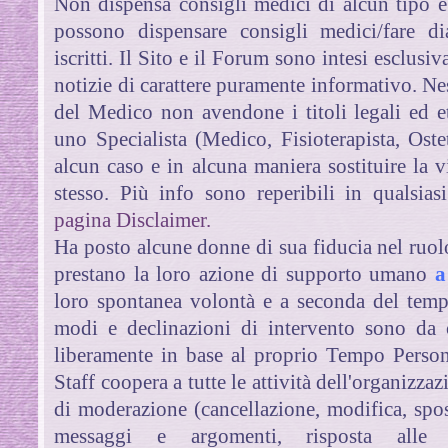
Non dispensa consigli medici di alcun tipo
e
possono dispensare consigli medici/fare di
iscritti. Il Sito e il Forum sono intesi esclusi
notizie di carattere puramente informativo. Ne
del Medico non avendone i titoli legali ed et
uno Specialista (Medico, Fisioterapista, Oste
alcun caso e in alcuna maniera sostituire la vi
stesso. Più info sono reperibili in qualsi
pagina Disclaimer.
Ha posto alcune donne di sua fiducia nel ruol
prestano la loro azione di supporto umano
a
loro spontanea volontà e a seconda del temp
modi e declinazioni di intervento sono da 
liberamente in base al proprio Tempo Persona
Staff
coopera a tutte le attività dell'organizza
di moderazione (cancellazione, modifica, sp
messaggi e argomenti, risposta alle 