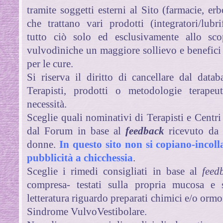
tramite soggetti esterni al Sito (farmacie, erb
che trattano vari prodotti (integratori/lubrif
tutto ciò solo ed esclusivamente allo sc
vulvodìniche un maggiore sollievo e benefici a
per le cure.
Si riserva il diritto di cancellare dal data
Terapisti, prodotti o metodologie terapeu
necessità.
Sceglie quali nominativi di Terapisti e Centri
dal Forum in base al
feedback
ricevuto da
donne.
In questo sito non si copiano-incolla
pubblicità a chicchessia
.
Sceglie i rimedi consigliati in base al
feed
compresa- testati sulla propria mucosa e 
letteratura riguardo preparati chimici e/o ormo
Sindrome VulvoVestibolare.