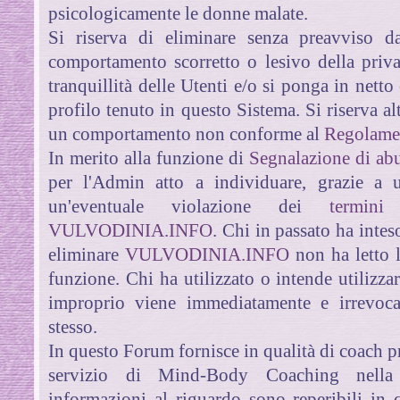
psicologicamente le donne malate.
Si riserva di eliminare senza preavviso d
comportamento scorretto o lesivo della priv
tranquillità delle Utenti e/o si ponga in nett
profilo tenuto in questo Sistema. Si riserva a
un comportamento non conforme al
Regolame
In merito alla funzione di
Segnalazione di abu
per l'Admin atto a individuare,
grazie a 
un'eventuale violazione dei
termin
VULVODINIA.INFO
. Chi in
passato ha intes
eliminare
VULVODINIA.INFO
non ha letto 
funzione. Chi ha utilizzato o intende utilizz
improprio viene immediatamente e irrevoca
stesso.
In questo Forum fornisce in qualità di coach pr
servizio di Mind-Body Coaching nel
informazioni al riguardo sono reperibili in