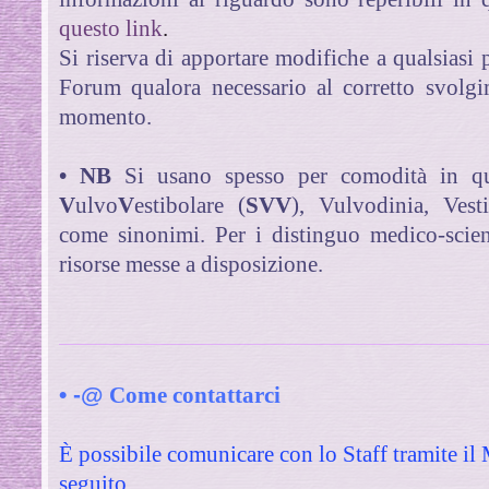
questo link
.
Si riserva di apportare modifiche a qualsiasi 
Forum qualora necessario al corretto svolgi
momento.
• NB
Si usano spesso per comodità
in q
V
ulvo
V
estibolare (
SVV
), Vulvodinia, Vesti
come sinonimi.
Per i distinguo medico-scien
risorse messe a disposizione.
• -@
Come contattarci
È possibile comunicare con lo Staff tramite il
seguito.