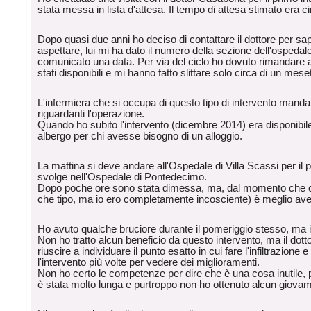
stata messa in lista d'attesa. Il tempo di attesa stimato era ci
Dopo quasi due anni ho deciso di contattare il dottore per s
aspettare, lui mi ha dato il numero della sezione dell'ospedal
comunicato una data. Per via del ciclo ho dovuto rimandare 
stati disponibili e mi hanno fatto slittare solo circa di un mese
L'infermiera che si occupa di questo tipo di intervento manda 
riguardanti l'operazione.
Quando ho subito l'intervento (dicembre 2014) era disponib
albergo per chi avesse bisogno di un alloggio.
La mattina si deve andare all'Ospedale di Villa Scassi per il p
svolge nell'Ospedale di Pontedecimo.
Dopo poche ore sono stata dimessa, ma, dal momento che c
che tipo, ma io ero completamente incosciente) è meglio av
Ho avuto qualche bruciore durante il pomeriggio stesso, ma il
Non ho tratto alcun beneficio da questo intervento, ma il dott
riuscire a individuare il punto esatto in cui fare l'infiltrazio
l'intervento più volte per vedere dei miglioramenti.
Non ho certo le competenze per dire che è una cosa inutile, 
è stata molto lunga e purtroppo non ho ottenuto alcun giova