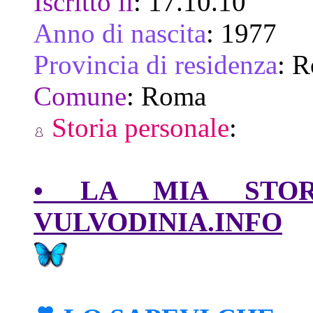
Iscritto il
:
17.10.10
Anno di nascita
:
1977
Provincia di residenza
:
R
Comune
:
Roma
Storia personale
:
• LA MIA STORI
VULVODINIA.INFO