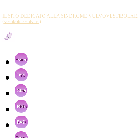
VULVODINIA.INFO
IL SITO DEDICATO ALLA SINDROME VULVOVESTIBOLAR
(vestibolite vulvare)