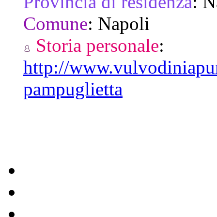
Provincia di residenza
:
N
Comune
:
Napoli
Storia personale
:
http://www.vulvodiniapun
pampuglietta