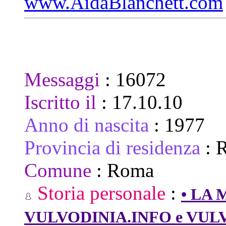
www.AidaBlanchett.com
Messaggi
:
16072
Iscritto il
:
17.10.10
Anno di nascita
:
1977
Provincia di residenza
:
Comune
:
Roma
Storia personale
:
• LA 
VULVODINIA.INFO e VUL