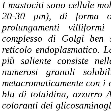
I mastociti sono cellule mo
20-30 µm), di forma o
prolungamenti villiform
complesso di Golgi ben s
reticolo endoplasmatico. L
più saliente consiste nel
numerosi granuli solub
metacromaticamente con i c
blu di toluidina, azzurro 
coloranti dei glicosaminogl